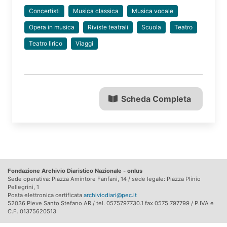
Concertisti
Musica classica
Musica vocale
Opera in musica
Riviste teatrali
Scuola
Teatro
Teatro lirico
Viaggi
Scheda Completa
Fondazione Archivio Diaristico Nazionale - onlus
Sede operativa: Piazza Amintore Fanfani, 14 / sede legale: Piazza Plinio
Pellegrini, 1
Posta elettronica certificata
archiviodiari@pec.it
52036 Pieve Santo Stefano AR / tel. 0575797730.1 fax 0575 797799 / P.IVA e
C.F. 01375620513