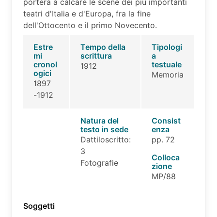
porterà a calcare le scene dei più importanti
teatri d'Italia e d'Europa, fra la fine
dell'Ottocento e il primo Novecento.
Estre
Tempo della
Tipologi
mi
scrittura
a
cronol
testuale
1912
ogici
Memoria
1897
-1912
Natura del
Consist
testo in sede
enza
Dattiloscritto:
pp. 72
3
Colloca
Fotografie
zione
MP/88
Soggetti