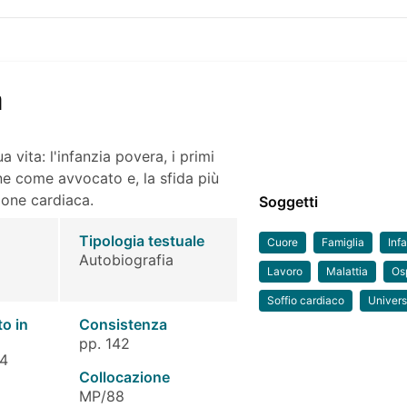
à
 vita: l'infanzia povera, i primi
ione come avvocato e, la sfida più
ione cardiaca.
Soggetti
Tipologia testuale
Cuore
Famiglia
Inf
Autobiografia
Lavoro
Malattia
Os
Soffio cardiaco
Univers
to in
Consistenza
pp. 142
 4
Collocazione
MP/88