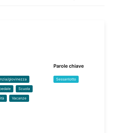
Parole chiave
anzia/giovinezza
Sessantotto
pedale
Scuola
ità
Vacanze