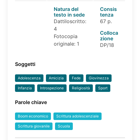
Natura del
Consis
testo in sede
tenza
Dattiloscritto:
67 p.
4
Colloca
Fotocopia
zione
originale: 1
DP/18
Soggetti
Adolescenza
Amicizia
Fede
Giovinezza
Infanzia
Introspezione
Religiosità
Sport
Parole chiave
Boom economico
Scrittura adolescenziale
Scrittura giovanile
Scuola