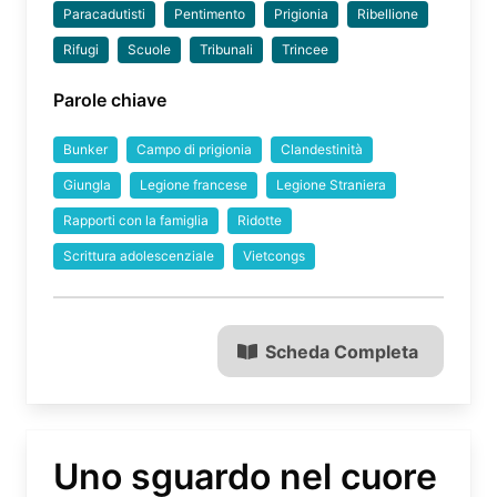
Paracadutisti
Pentimento
Prigionia
Ribellione
Rifugi
Scuole
Tribunali
Trincee
Parole chiave
Bunker
Campo di prigionia
Clandestinità
Giungla
Legione francese
Legione Straniera
Rapporti con la famiglia
Ridotte
Scrittura adolescenziale
Vietcongs
Scheda Completa
Uno sguardo nel cuore