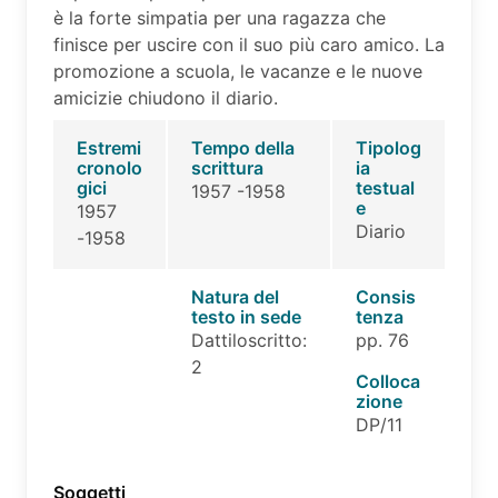
è la forte simpatia per una ragazza che
finisce per uscire con il suo più caro amico. La
promozione a scuola, le vacanze e le nuove
amicizie chiudono il diario.
Estremi
Tempo della
Tipolog
cronolo
scrittura
ia
gici
testual
1957 -1958
e
1957
Diario
-1958
Natura del
Consis
testo in sede
tenza
Dattiloscritto:
pp. 76
2
Colloca
zione
DP/11
Soggetti