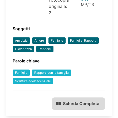
Fotocopia
MP/T3
originale:
2
Soggetti
Amicizia
Amore
Famiglie
Famiglie, Rapporti
Giovinezza
Rapporti
Parole chiave
Famiglia
Rapporti con la famiglia
Scrittura adolescenziale
Scheda Completa