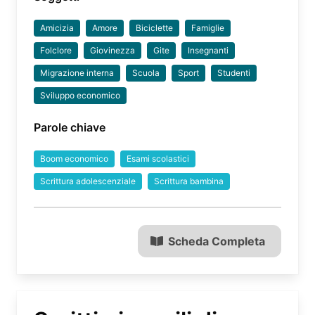
Amicizia
Amore
Biciclette
Famiglie
Folclore
Giovinezza
Gite
Insegnanti
Migrazione interna
Scuola
Sport
Studenti
Sviluppo economico
Parole chiave
Boom economico
Esami scolastici
Scrittura adolescenziale
Scrittura bambina
Scheda Completa