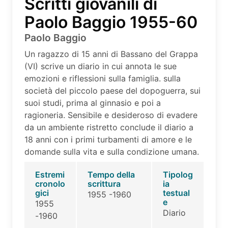
Scritti giovanili di
Paolo Baggio 1955-60
Paolo Baggio
Un ragazzo di 15 anni di Bassano del Grappa
(VI) scrive un diario in cui annota le sue
emozioni e riflessioni sulla famiglia. sulla
società del piccolo paese del dopoguerra, sui
suoi studi, prima al ginnasio e poi a
ragioneria. Sensibile e desideroso di evadere
da un ambiente ristretto conclude il diario a
18 anni con i primi turbamenti di amore e le
domande sulla vita e sulla condizione umana.
Estremi
Tempo della
Tipolog
cronolo
scrittura
ia
gici
testual
1955 -1960
e
1955
Diario
-1960