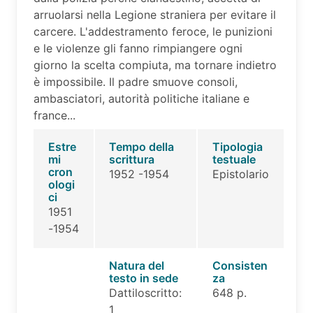
arruolarsi nella Legione straniera per evitare il
carcere. L'addestramento feroce, le punizioni
e le violenze gli fanno rimpiangere ogni
giorno la scelta compiuta, ma tornare indietro
è impossibile. Il padre smuove consoli,
ambasciatori, autorità politiche italiane e
france...
Estre
Tempo della
Tipologia
mi
scrittura
testuale
cron
1952 -1954
Epistolario
ologi
ci
1951
-1954
Natura del
Consisten
testo in sede
za
Dattiloscritto:
648 p.
1