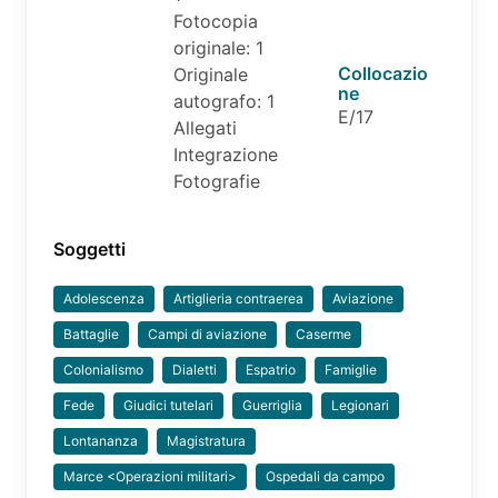
Fotocopia
originale: 1
Collocazio
Originale
ne
autografo: 1
E/17
Allegati
Integrazione
Fotografie
Soggetti
Adolescenza
Artiglieria contraerea
Aviazione
Battaglie
Campi di aviazione
Caserme
Colonialismo
Dialetti
Espatrio
Famiglie
Fede
Giudici tutelari
Guerriglia
Legionari
Lontananza
Magistratura
Marce <Operazioni militari>
Ospedali da campo