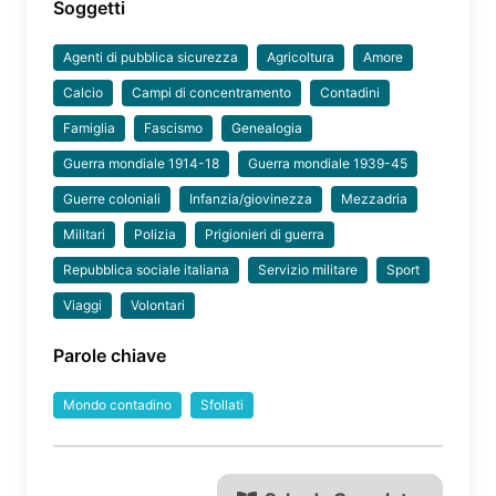
Soggetti
Agenti di pubblica sicurezza
Agricoltura
Amore
Calcio
Campi di concentramento
Contadini
Famiglia
Fascismo
Genealogia
Guerra mondiale 1914-18
Guerra mondiale 1939-45
Guerre coloniali
Infanzia/giovinezza
Mezzadria
Militari
Polizia
Prigionieri di guerra
Repubblica sociale italiana
Servizio militare
Sport
Viaggi
Volontari
Parole chiave
Mondo contadino
Sfollati