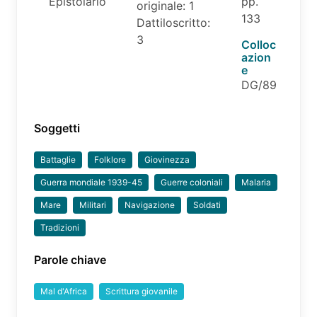
Epistolario
pp.
originale: 1
133
Dattiloscritto:
3
Colloc
azion
e
DG/89
Soggetti
Battaglie
Folklore
Giovinezza
Guerra mondiale 1939-45
Guerre coloniali
Malaria
Mare
Militari
Navigazione
Soldati
Tradizioni
Parole chiave
Mal d'Africa
Scrittura giovanile