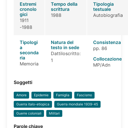
Estremi
Tempo della
Tipologia
cronolo
scrittura
testuale
gici
1988
Autobiografia
1911
-1988
Tipologi
Natura del
Consistenza
a
testo in sede
pp. 86
seconda
Dattiloscritto:
ria
Collocazione
1
Memoria
MP/Adn
Soggetti
Amore
Epidemie
Famiglia
Fascismo
Guerra italo-etiopica
Guerra mondiale 1939-45
Guerre coloniali
Militari
Parole chiave