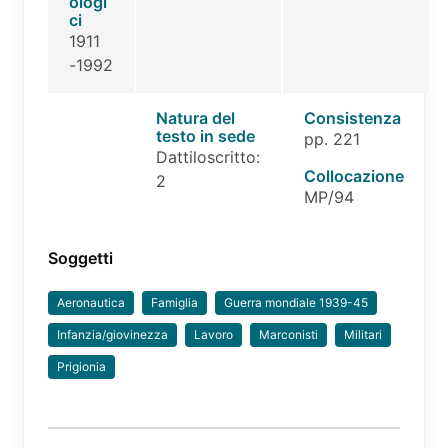
ologi
ci
1911
-1992
Natura del
Consistenza
testo in sede
pp. 221
Dattiloscritto:
Collocazione
2
MP/94
Soggetti
Aeronautica
Famiglia
Guerra mondiale 1939-45
Infanzia/giovinezza
Lavoro
Marconisti
Militari
Prigionia