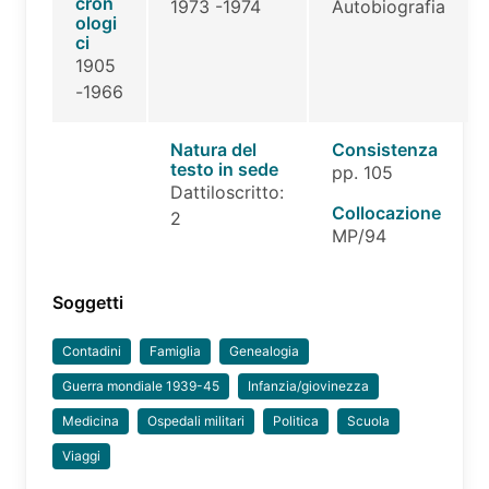
cron
1973 -1974
Autobiografia
ologi
ci
1905
-1966
Natura del
Consistenza
testo in sede
pp. 105
Dattiloscritto:
Collocazione
2
MP/94
Soggetti
Contadini
Famiglia
Genealogia
Guerra mondiale 1939-45
Infanzia/giovinezza
Medicina
Ospedali militari
Politica
Scuola
Viaggi