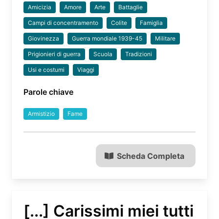
Amicizia
Amore
Arte
Battaglie
Campi di concentramento
Colite
Famiglia
Giovinezza
Guerra mondiale 1939-45
Militare
Prigionieri di guerra
Scuola
Tradizioni
Usi e costumi
Viaggi
Parole chiave
Armistizio
Fame
Scheda Completa
[...] Carissimi miei tutti