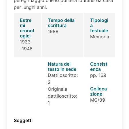
peregrinaggio che lo porterà lontano da casa
per lunghi anni.
Estre
Tempo della
Tipologi
mi
scrittura
a
cronol
testuale
1988
ogici
Memoria
1933
-1946
Natura del
Consist
testo in sede
enza
Dattiloscritto:
pp. 169
2
Colloca
Originale
zione
dattiloscritto:
MG/89
1
Soggetti