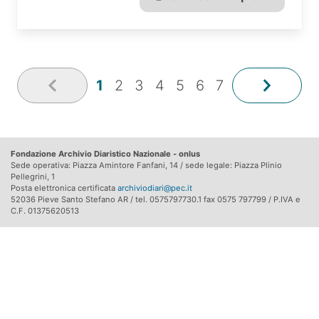
1
2
3
4
5
6
7
Fondazione Archivio Diaristico Nazionale - onlus
Sede operativa: Piazza Amintore Fanfani, 14 / sede legale: Piazza Plinio
Pellegrini, 1
Posta elettronica certificata
archiviodiari@pec.it
52036 Pieve Santo Stefano AR / tel. 0575797730.1 fax 0575 797799 / P.IVA e
C.F. 01375620513