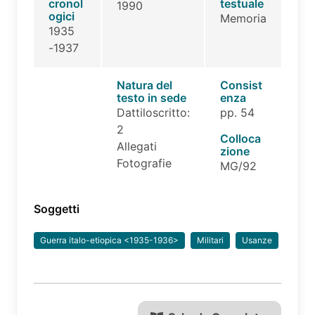
cronol
testuale
1990
ogici
Memoria
1935
-1937
Natura del
Consist
testo in sede
enza
Dattiloscritto:
pp. 54
2
Colloca
Allegati
zione
Fotografie
MG/92
Soggetti
Guerra italo-etiopica <1935-1936>
Militari
Usanze