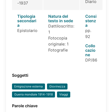
Diario
-1937
Tipologia
Natura del
Consi
secondari
testo in sede
stenz
a
a
Dattiloscritto:
Epistolario
pp.
1
92
Fotocopia
originale: 1
Collo
Fotografie
cazio
ne
DP/86
Soggetti
Emigrazione esterna
Giovinezza
Guerra mondiale 1914-1918
Viaggi
Parole chiave