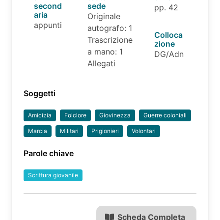
second
sede
pp. 42
aria
Originale
appunti
autografo: 1
Colloca
Trascrizione
zione
a mano: 1
DG/Adn
Allegati
Soggetti
Amicizia
Folclore
Giovinezza
Guerre coloniali
Marcia
Militari
Prigionieri
Volontari
Parole chiave
Scrittura giovanile
Scheda Completa