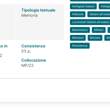
Immigrati italiani
Immig
Tipologia testuale
Infanzia
Italiani all'este
Memoria
Lavoratori italiani all'estero
Matrimonio
Militari
Minatori
Miniere
Mi
to in
Consistenza
Resistenza
53 p.
 2
Collocazione
MP/22