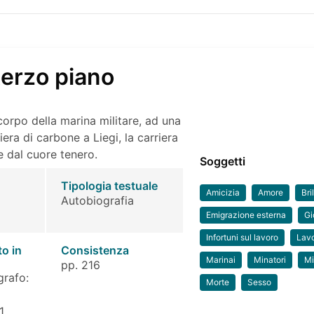
terzo piano
 corpo della marina militare, ad una
ra di carbone a Liegi, la carriera
 e dal cuore tenero.
Soggetti
Tipologia testuale
Amicizia
Amore
Bri
Autobiografia
Emigrazione esterna
Gi
Infortuni sul lavoro
Lav
to in
Consistenza
Marinai
Minatori
M
pp. 216
grafo:
Morte
Sesso
1