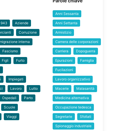
Parole chiave
Anni Sessanta
 1943
Aziende
Anni Settanta
cianti
Corruzione
Armistizio
migrazione interna
Camera delle corporazioni
Fascismo
Carriera
Dopoguerra
Figli
Furto
Epurazioni
Famiglia
a
Fucilazioni
5
Impiegati
Lavoro organizzativo
ci
Lavoro
Lutto
Macerie
Malasanità
Ospedali
Parto
Medicina alternativa
Scuole
Occupazione tedesca
Viaggi
Segretarie
Sfollati
Spionaggio industriale