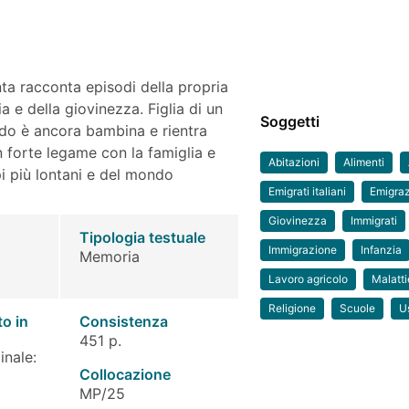
a racconta episodi della propria
a e della giovinezza. Figlia di un
Soggetti
ndo è ancora bambina e rientra
un forte legame con la famiglia e
Abitazioni
Alimenti
pi più lontani e del mondo
Emigrati italiani
Emigra
Giovinezza
Immigrati
Tipologia testuale
Immigrazione
Infanzia
Memoria
Lavoro agricolo
Malatti
Religione
Scuole
U
to in
Consistenza
451 p.
inale:
Collocazione
MP/25