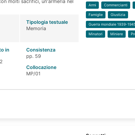
con molti sacrifici, un'armeria nel
Armi
Commercianti
Famiglie
Giustizia
Tipologia testuale
Guerra mondiale 1939-194
Memoria
Minatori
Miniere
Pr
to in
Consistenza
pp. 59
 2
Collocazione
MP/01