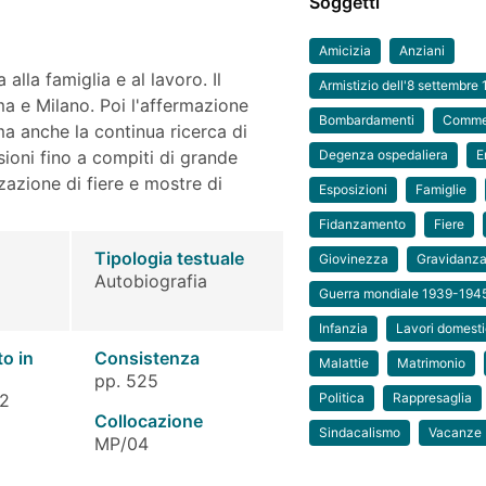
Soggetti
Amicizia
Anziani
lla famiglia e al lavoro. Il
Armistizio dell'8 settembre
ma e Milano. Poi l'affermazione
Bombardamenti
Commer
a anche la continua ricerca di
ioni fino a compiti di grande
Degenza ospedaliera
E
zazione di fiere e mostre di
Esposizioni
Famiglie
Fidanzamento
Fiere
Tipologia testuale
Giovinezza
Gravidanz
Autobiografia
Guerra mondiale 1939-194
Infanzia
Lavori domesti
to in
Consistenza
Malattie
Matrimonio
pp. 525
 2
Politica
Rappresaglia
Collocazione
Sindacalismo
Vacanze
MP/04