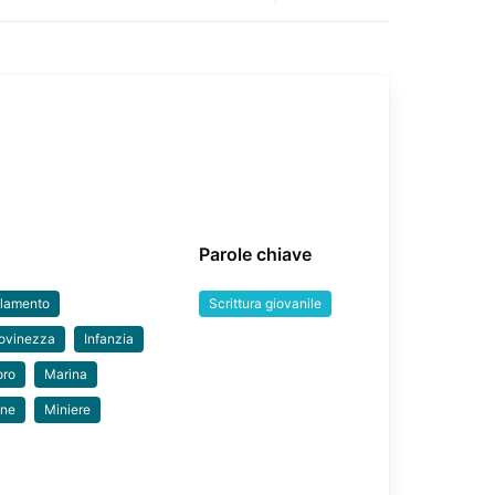
Parole chiave
llamento
Scrittura giovanile
ovinezza
Infanzia
oro
Marina
ine
Miniere