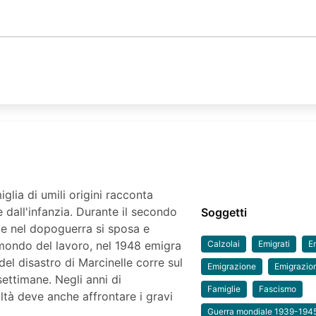
glia di umili origini racconta
e dall'infanzia. Durante il secondo
Soggetti
 e nel dopoguerra si sposa e
mondo del lavoro, nel 1948 emigra
Calzolai
Emigrati
Em
del disastro di Marcinelle corre sul
Emigrazione
Emigrazio
settimane. Negli anni di
Famiglie
Fascismo
oltà deve anche affrontare i gravi
Guerra mondiale 1939-194