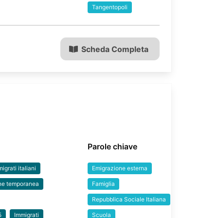
Tangentopoli
Scheda Completa
Parole chiave
igrati italiani
Emigrazione esterna
ne temporanea
Famiglia
Repubblica Sociale Italiana
5
Immigrati
Scuola