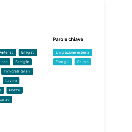
Parole chiave
Antenati
Emigrati
Emigrazione esterna
zione
Famiglie
Famiglia
Scuola
Immigrati italiani
Lavoro
e
Nozze
sanze