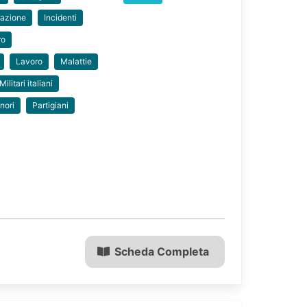
razione
Incidenti
ro
Lavoro
Malattie
Militari italiani
nori
Partigiani
Scheda Completa