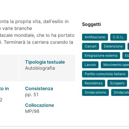
nta la propria vita, dall'esilio in
Soggetti
le varie branche
dacale mondiale, che lo ha portato
Antifascismo
C.G.I.L.
i. Terminerà la carriera curando la
Carceri
Detenzione
Emigrazione esterna
Esi
Tipologia testuale
Lavoro
Movimento ope
Autobiografia
Partito comunista italiano
Resistenza
Sciopero
to in
Consistenza
Sindacalismo
Sindacat
pp. 51
 2
Collocazione
MP/98