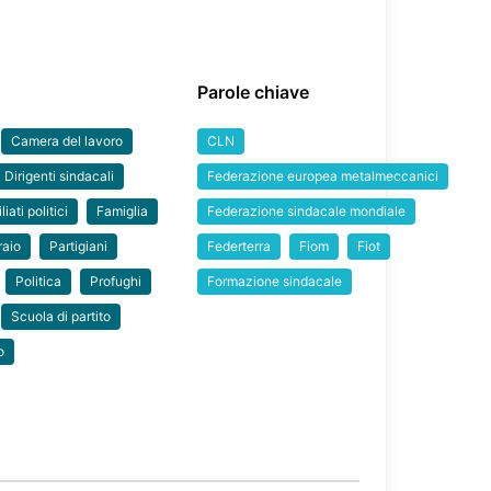
Parole chiave
Camera del lavoro
CLN
Dirigenti sindacali
Federazione europea metalmeccanici
liati politici
Famiglia
Federazione sindacale mondiale
raio
Partigiani
Federterra
Fiom
Fiot
Politica
Profughi
Formazione sindacale
Scuola di partito
o