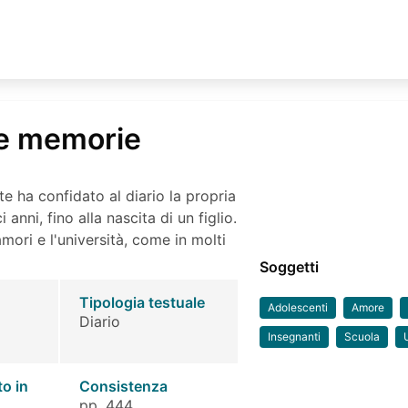
le memorie
 ha confidato al diario la propria
 anni, fino alla nascita di un figlio.
amori e l'università, come in molti
Soggetti
Tipologia testuale
Adolescenti
Amore
Diario
Insegnanti
Scuola
to in
Consistenza
pp. 444