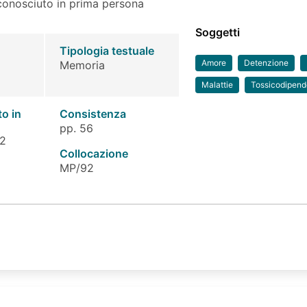
a conosciuto in prima persona
Soggetti
Tipologia testuale
Amore
Detenzione
Memoria
Malattie
Tossicodipen
to in
Consistenza
pp. 56
 2
Collocazione
MP/92