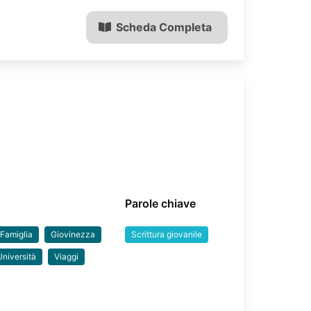
Scheda Completa
Parole chiave
Famiglia
Giovinezza
Scrittura giovanile
Università
Viaggi