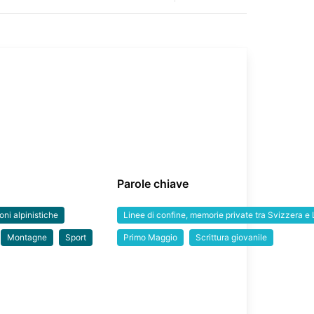
Parole chiave
ni alpinistiche
Linee di confine, memorie private tra Svizzera e
Montagne
Sport
Primo Maggio
Scrittura giovanile