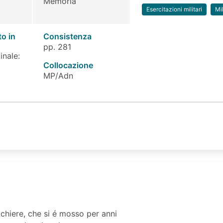
Memoria
Esercitazioni militari
Mil
to in
Consistenza
pp. 281
inale:
Collocazione
MP/Adn
ucchiere, che si é mosso per anni