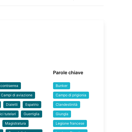
Parole chiave
a contraerea
Bunker
Campi di aviazione
Campo di prigionia
Dialetti
Espatrio
Clandestinità
ci tutelari
Guerriglia
Giungla
Magistratura
Legione francese