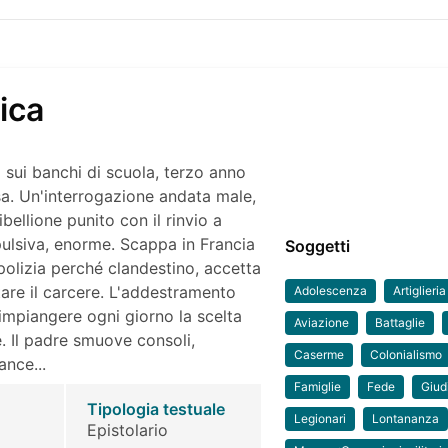
rica
sui banchi di scuola, terzo anno
asa. Un'interrogazione andata male,
bellione punito con il rinvio a
mpulsiva, enorme. Scappa in Francia
Soggetti
polizia perché clandestino, accetta
itare il carcere. L'addestramento
Adolescenza
Artiglieri
 rimpiangere ogni giorno la scelta
Aviazione
Battaglie
. Il padre smuove consoli,
Caserme
Colonialismo
ance...
Famiglie
Fede
Giudi
Tipologia testuale
Legionari
Lontananza
Epistolario