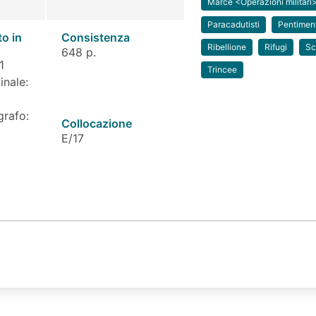
Marce <Operazioni militari
Paracadutisti
Pentimen
to in
Consistenza
Ribellione
Rifugi
Sc
648 p.
1
Trincee
inale:
grafo:
Collocazione
E/17