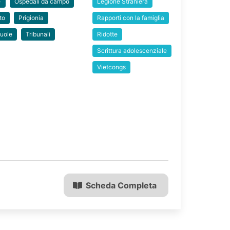
>
Ospedali da campo
Legione Straniera
to
Prigionia
Rapporti con la famiglia
uole
Tribunali
Ridotte
Scrittura adolescenziale
Vietcongs
Scheda Completa