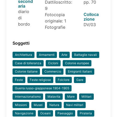
second
Dattiloscritto:
pp. 70
aria
9
diario
Colloca
Fotocopia
di
zione
originale: 1
bordo
DV/03
Fotografie
Soggetti
Architettura
Armamenti
Arte
Battaglie navali
Case di tolleranza
Cicloni
Colonie europee
Colonie italiane
Commercio
Emigranti italiani
Feste
Feste religiose
Folclore
Gare
Guerra russo-giapponese 1904-1905
Internazionalismo
Malavita
Mare
Militari
Missioni
Musei
Natura
Navi militari
Navigazione
Oceani
Paesaggio
Pirateria