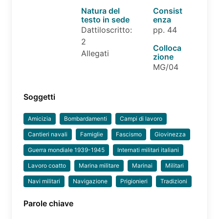
Natura del
Consist
testo in sede
enza
Dattiloscritto:
pp. 44
2
Colloca
Allegati
zione
MG/04
Soggetti
Amicizia
Bombardamenti
Campi di lavoro
Cantieri navali
Famiglie
Fascismo
Giovinezza
Guerra mondiale 1939-1945
Internati militari italiani
Lavoro coatto
Marina militare
Marinai
Militari
Navi militari
Navigazione
Prigionieri
Tradizioni
Parole chiave