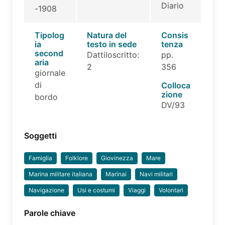
Diario
-1908
Tipolog
Natura del
Consis
ia
testo in sede
tenza
second
Dattiloscritto:
pp.
aria
2
356
giornale
di
Colloca
zione
bordo
DV/93
Soggetti
Famiglia
Folklore
Giovinezza
Mare
Marina militare italiana
Marinai
Navi militari
Navigazione
Usi e costumi
Viaggi
Volontari
Parole chiave