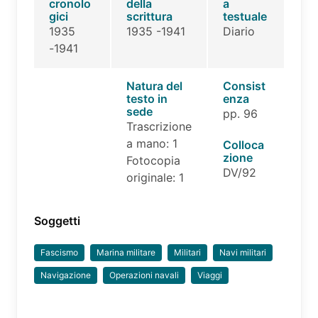
cronolo
della
a
gici
scrittura
testuale
1935
1935 -1941
Diario
-1941
Natura del
Consist
testo in
enza
sede
pp. 96
Trascrizione
a mano: 1
Colloca
zione
Fotocopia
DV/92
originale: 1
Soggetti
Fascismo
Marina militare
Militari
Navi militari
Navigazione
Operazioni navali
Viaggi