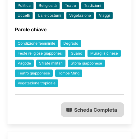
Politica
Religiosità
Teatro
Tradizioni
Uccelli
Usi e costumi
Vegetazione
Viaggi
Parole chiave
Condizione femminile
Degrado
Feste religiose giapponesi
Guano
Muraglia cinese
Pagode
Sfilate militari
Storia giapponese
Teatro giapponese
Tombe Ming
Vegetazione tropicale
Scheda Completa