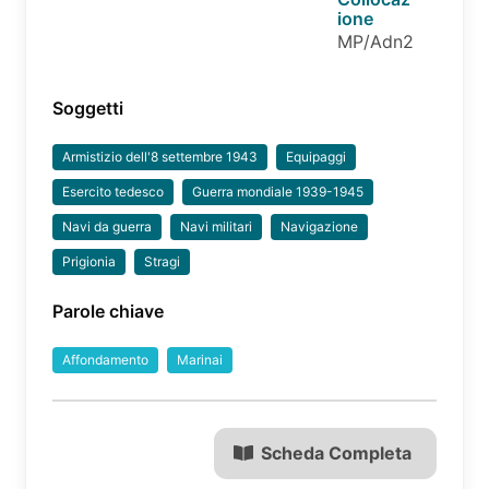
ione
MP/Adn2
Soggetti
Armistizio dell'8 settembre 1943
Equipaggi
Esercito tedesco
Guerra mondiale 1939-1945
Navi da guerra
Navi militari
Navigazione
Prigionia
Stragi
Parole chiave
Affondamento
Marinai
Scheda Completa