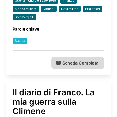
Guerra mondiale 1939-1945
Infanzia
Marina militare
Marinai
Navi militari
Prigionieri
Sommergibili
Parole chiave
Scuola
Scheda Completa
Il diario di Franco. La
mia guerra sulla
Climene