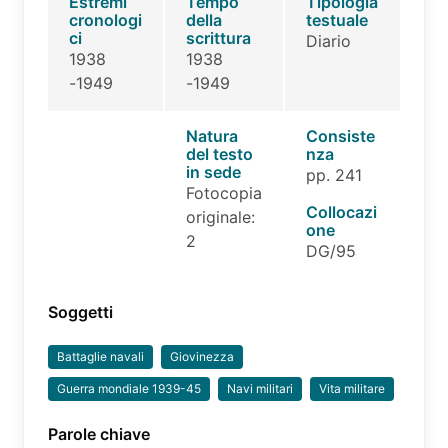
Estremi
Tempo
Tipologia
cronologi
della
testuale
ci
scrittura
Diario
1938
1938
-1949
-1949
Natura
Consiste
del testo
nza
in sede
pp. 241
Fotocopia
Collocazi
originale:
one
2
DG/95
Soggetti
Battaglie navali
Giovinezza
Guerra mondiale 1939-45
Navi militari
Vita militare
Parole chiave