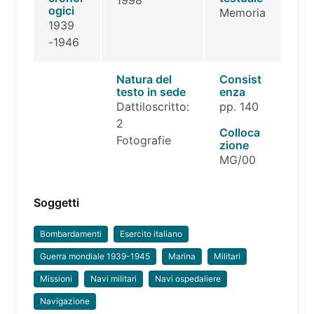
ogici
Memoria
1939
-1946
Natura del
Consist
testo in sede
enza
Dattiloscritto:
pp. 140
2
Colloca
Fotografie
zione
MG/00
Soggetti
Bombardamenti
Esercito italiano
Guerra mondiale 1939-1945
Marina
Militari
Missioni
Navi militari
Navi ospedaliere
Navigazione