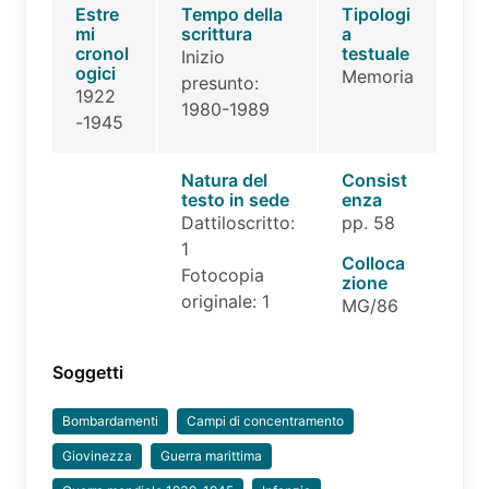
Estre
Tempo della
Tipologi
mi
scrittura
a
cronol
testuale
Inizio
ogici
Memoria
presunto:
1922
1980-1989
-1945
Natura del
Consist
testo in sede
enza
Dattiloscritto:
pp. 58
1
Colloca
Fotocopia
zione
originale: 1
MG/86
Soggetti
Bombardamenti
Campi di concentramento
Giovinezza
Guerra marittima