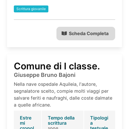
Scrittura giovanile
Scheda Completa
Comune di I classe.
Giuseppe Bruno Bajoni
Nella nave ospedale Aquileia, l'autore,
segnalatore scelto, compie molti viaggi per
salvare feriti e naufraghi, dalle coste dalmate
a quelle africane.
Estre
Tempo della
Tipologi
mi
scrittura
a
cronol
testuale
1998