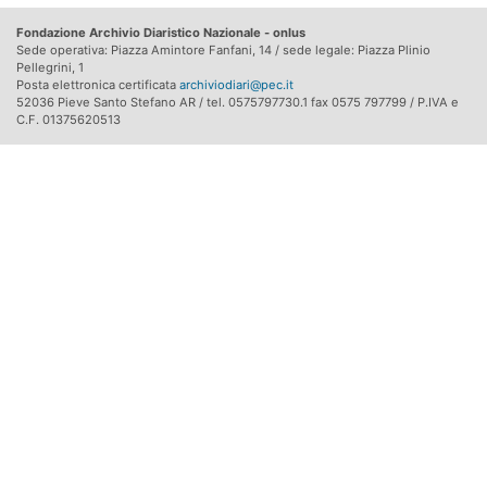
Fondazione Archivio Diaristico Nazionale - onlus
Sede operativa: Piazza Amintore Fanfani, 14 / sede legale: Piazza Plinio
Pellegrini, 1
Posta elettronica certificata
archiviodiari@pec.it
52036 Pieve Santo Stefano AR / tel. 0575797730.1 fax 0575 797799 / P.IVA e
C.F. 01375620513