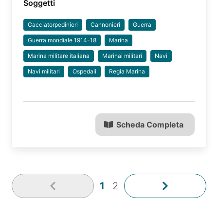
Soggetti
Cacciatorpedinieri
Cannonieri
Guerra
Guerra mondiale 1914-18
Marina
Marina militare italiana
Marinai militari
Navi
Navi militari
Ospedali
Regia Marina
Scheda Completa
1
2