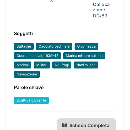
3
Colloca
zione
DG/89
Soggetti
Battaglie
Cacciatorpediniere
Giovinezza
Guerra mondiale 1939-45
Marina militare italiana
Marinai
Militari
Naufragi
Navi militari
Navigazione
Parole chiave
Scrittura giovanile
Scheda Completa