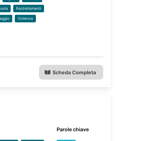
osta
Rastrellamenti
iaggio
Violenze
Scheda Completa
Parole chiave