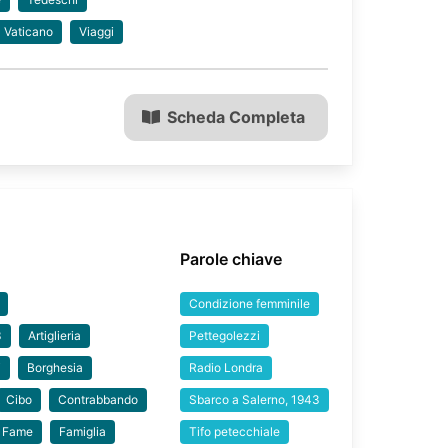
Vaticano
Viaggi
Scheda Completa
Parole chiave
Condizione femminile
3
Artiglieria
Pettegolezzi
i
Borghesia
Radio Londra
Cibo
Contrabbando
Sbarco a Salerno, 1943
Fame
Famiglia
Tifo petecchiale