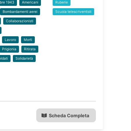
mbre 1943
Americani
Ruberie
Bombardamenti aerei
Scuola telescriventisti
Collaborazionisti
Lavoro
Morti
Prigionia
Ritirata
ldati
Solidarietà
Scheda Completa