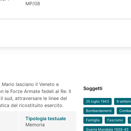
MP/08
 Mario lasciano il Veneto e
Soggetti
 le Forze Armate fedeli al Re. Il
il sud, attraversare le linee del
25 luglio 1943
8 sette
tica del ricostituito esercito.
Bombardamenti
Combat
Tipologia testuale
Famiglia
Fascismo
Memoria
Guerra Mondiale 1939-45