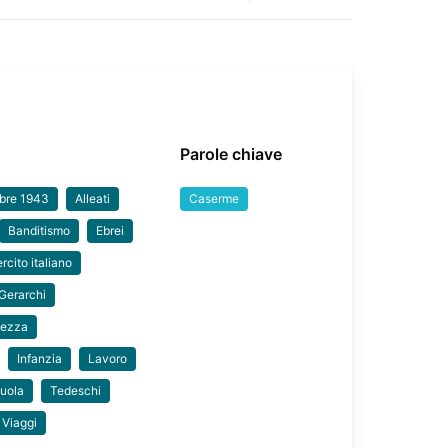
Parole chiave
mbre 1943
Alleati
Caserme
Banditismo
Ebrei
rcito italiano
Gerarchi
nezza
Infanzia
Lavoro
uola
Tedeschi
Viaggi