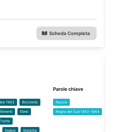
Scheda Completa
Parole chiave
mbre 1943
Bicicletta
Razzie
timenti
Ebrei
Regno del Sud 1943-1944
Fronte
Inglesi
Malattia