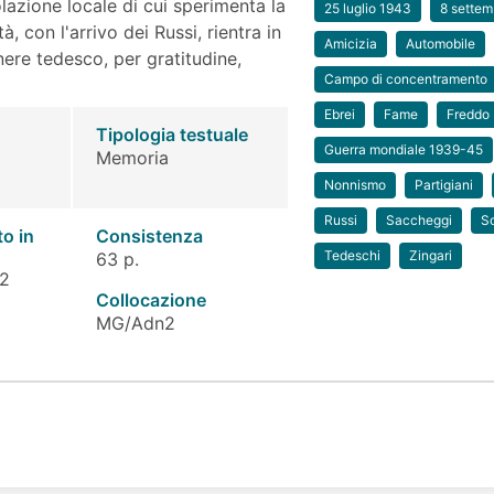
lazione locale di cui sperimenta la
25 luglio 1943
8 sette
tà, con l'arrivo dei Russi, rientra in
Amicizia
Automobile
ere tedesco, per gratitudine,
Campo di concentramento
Ebrei
Fame
Freddo
Tipologia testuale
Guerra mondiale 1939-45
Memoria
Nonnismo
Partigiani
Russi
Saccheggi
So
to in
Consistenza
Tedeschi
Zingari
63 p.
 2
Collocazione
MG/Adn2