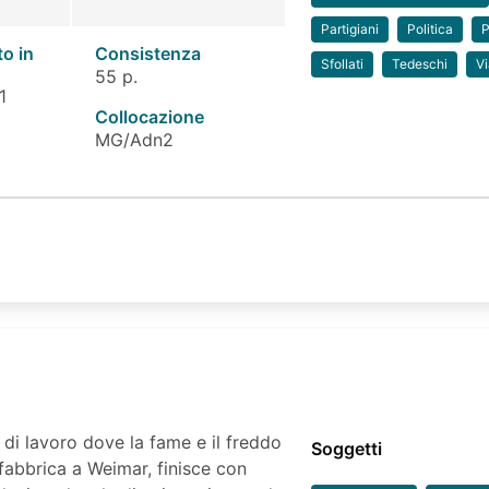
Partigiani
Politica
P
to in
Consistenza
Sfollati
Tedeschi
V
55 p.
1
Collocazione
MG/Adn2
di lavoro dove la fame e il freddo
Soggetti
 fabbrica a Weimar, finisce con