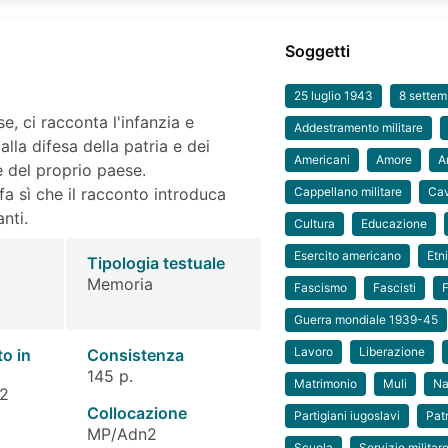
Soggetti
25 luglio 1943
8 sette
se, ci racconta l'infanzia e
Addestramento militare
alla difesa della patria e dei
Americani
Amore
A
ne del proprio paese.
a sì che il racconto introduca
Cappellano militare
Cav
nti.
Cultura
Educazione
Esercito americano
Etn
Tipologia testuale
Memoria
Fascismo
Fascisti
Guerra mondiale 1939-45
Lavoro
Liberazione
to in
Consistenza
145 p.
Matrimonio
Muli
Na
 2
Collocazione
Partigiani iugoslavi
Pat
MP/Adn2
Scuola
Servizio militar