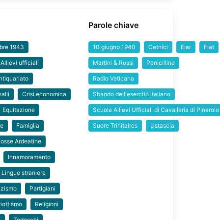
Parole chiave
mbre 1943
10 giugno 1940
Cetnici
Eiar
Fiat
Allievi ufficiali
Martini & Rossi
Penicillina
ntiquariato
Radio Vaticana
alli
Crisi economica
Sbando dell'esercito italiano
Equitazione
Scuola Allievi Ufficiali di Cavalleria di Pinerolo
ie
Famiglia
Suore Trinitaires
Ustascia
Fosse Ardeatine
Innamoramento
Lingue straniere
zismo
Partigiani
riottismo
Religioni
e
Tedeschi