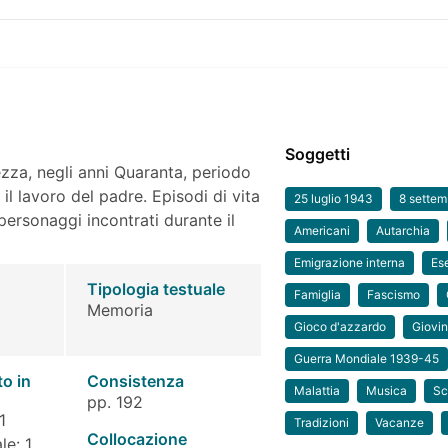
Soggetti
zza, negli anni Quaranta, periodo
il lavoro del padre. Episodi di vita
25 luglio 1943
8 sette
 personaggi incontrati durante il
Americani
Autarchia
Emigrazione interna
Ese
Tipologia testuale
Famiglia
Fascismo
Memoria
Gioco d'azzardo
Giovi
Guerra Mondiale 1939-45
to in
Consistenza
Malattia
Musica
Sc
pp. 192
1
Tradizioni
Vacanze
Collocazione
le: 1