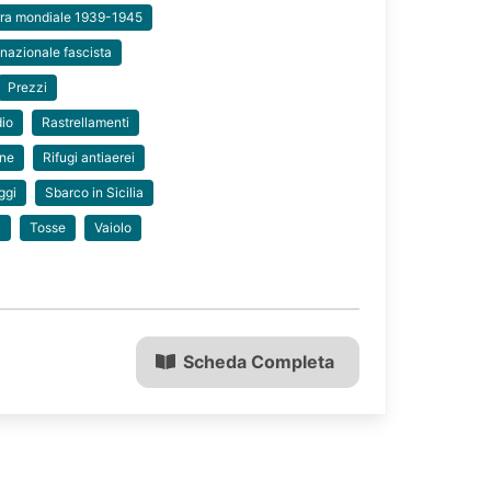
ra mondiale 1939-1945
 nazionale fascista
Prezzi
io
Rastrellamenti
one
Rifugi antiaerei
ggi
Sbarco in Sicilia
i
Tosse
Vaiolo
Scheda Completa