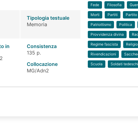
Fede
Filosofia
Guer
Morti
Partiti
Partito
Tipologia testuale
Memoria
Patriottismo
Politica
Provvidenza divina
Rad
Regime fascista
Religi
to in
Consistenza
135 p.
Rivendicazioni
Sacche
 2
Collocazione
Scuola
Soldati tedesch
MG/Adn2