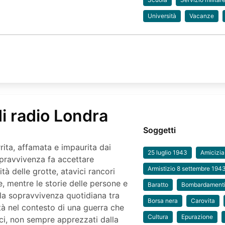
Università
Vacanze
di radio Londra
Soggetti
rita, affamata e impaurita dai
25 luglio 1943
Amicizia
opravvivenza fa accettare
Armistizio 8 settembre 194
tà delle grotte, atavici rancori
e, mentre le storie delle persone e
Baratto
Bombardament
ella sopravvivenza quotidiana tra
Borsa nera
Carovita
tà nel contesto di una guerra che
Cultura
Epurazione
ici, non sempre apprezzati dalla