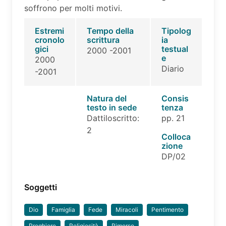
soffrono per molti motivi.
Estremi
Tempo della
Tipolog
cronolo
scrittura
ia
gici
testual
2000 -2001
e
2000
Diario
-2001
Natura del
Consis
testo in sede
tenza
Dattiloscritto:
pp. 21
2
Colloca
zione
DP/02
Soggetti
Dio
Famiglia
Fede
Miracoli
Pentimento
Preghiere
Religiosità
Rimorso