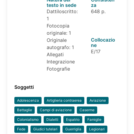
testo in sede
za
Dattiloscritto:
648 p.
1
Fotocopia
originale: 1
Collocazio
Originale
ne
autografo: 1
E/17
Allegati
Integrazione
Fotografie
Soggetti
Adolescenza
Artiglieria contraerea
Aviazione
Battaglie
Campi di aviazione
Caserme
Colonialismo
Dialetti
Espatrio
Famiglie
Fede
Giudici tutelari
Guerriglia
Legionari