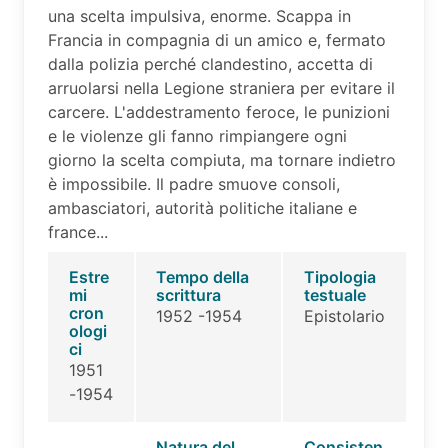
una scelta impulsiva, enorme. Scappa in
Francia in compagnia di un amico e, fermato
dalla polizia perché clandestino, accetta di
arruolarsi nella Legione straniera per evitare il
carcere. L'addestramento feroce, le punizioni
e le violenze gli fanno rimpiangere ogni
giorno la scelta compiuta, ma tornare indietro
è impossibile. Il padre smuove consoli,
ambasciatori, autorità politiche italiane e
france...
Estre
Tempo della
Tipologia
mi
scrittura
testuale
cron
1952 -1954
Epistolario
ologi
ci
1951
-1954
Natura del
Consisten