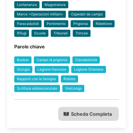
Lontananza
Magistratura
Marce <Operazioni militari>
Ospedali da campo
Paracadutisti
Pentimento
Prigionia
Ribellione
Rifugi
Scuole
Tribunali
Trincee
Parole chiave
Bunker
Campo di prigionia
Clandestinità
Giungla
Legione francese
Legione Straniera
Rapporti con la famiglia
Ridotte
Scrittura adolescenziale
Vietcongs
Scheda Completa