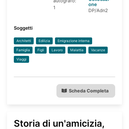
autografo:
one
1
DP/Adn2
Soggetti
Architetti
Edilizia
Emigrazione interna
Famiglia
Figli
Lavoro
Malattia
Vacanze
Viaggi
Scheda Completa
Storia di un'amicizia,