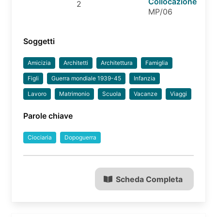
Collocazione
2
MP/06
Soggetti
Amicizia
Architetti
Architettura
Famiglia
Figli
Guerra mondiale 1939-45
Infanzia
Lavoro
Matrimonio
Scuola
Vacanze
Viaggi
Parole chiave
Ciociaria
Dopoguerra
Scheda Completa