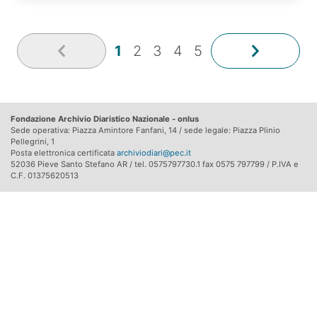
1
2
3
4
5
Fondazione Archivio Diaristico Nazionale - onlus
Sede operativa: Piazza Amintore Fanfani, 14 / sede legale: Piazza Plinio
Pellegrini, 1
Posta elettronica certificata
archiviodiari@pec.it
52036 Pieve Santo Stefano AR / tel. 0575797730.1 fax 0575 797799 / P.IVA e
C.F. 01375620513