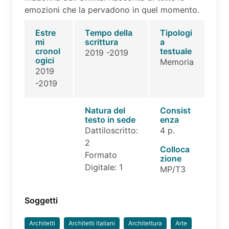
emozioni che la pervadono in quel momento.
Estre
Tempo della
Tipologi
mi
scrittura
a
cronol
testuale
2019 -2019
ogici
Memoria
2019
-2019
Natura del
Consist
testo in sede
enza
Dattiloscritto:
4 p.
2
Colloca
Formato
zione
Digitale: 1
MP/T3
Soggetti
Architetti
Architetti italiani
Architettura
Arte