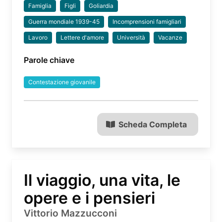
Famiglia
Figli
Goliardia
Guerra mondiale 1939-45
Incomprensioni famigliari
Lavoro
Lettere d'amore
Università
Vacanze
Parole chiave
Contestazione giovanile
Scheda Completa
Il viaggio, una vita, le
opere e i pensieri
Vittorio Mazzucconi