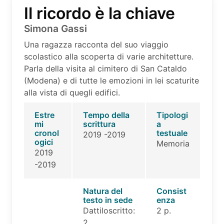
Il ricordo è la chiave
Simona Gassi
Una ragazza racconta del suo viaggio
scolastico alla scoperta di varie architetture.
Parla della visita al cimitero di San Cataldo
(Modena) e di tutte le emozioni in lei scaturite
alla vista di quegli edifici.
Estre
Tempo della
Tipologi
mi
scrittura
a
cronol
testuale
2019 -2019
ogici
Memoria
2019
-2019
Natura del
Consist
testo in sede
enza
Dattiloscritto:
2 p.
2