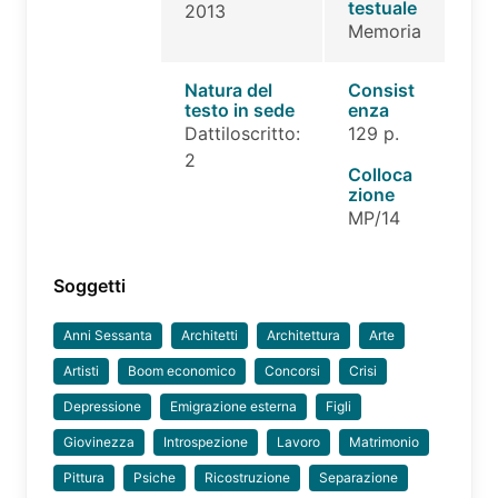
testuale
2013
Memoria
Natura del
Consist
testo in sede
enza
Dattiloscritto:
129 p.
2
Colloca
zione
MP/14
Soggetti
Anni Sessanta
Architetti
Architettura
Arte
Artisti
Boom economico
Concorsi
Crisi
Depressione
Emigrazione esterna
Figli
Giovinezza
Introspezione
Lavoro
Matrimonio
Pittura
Psiche
Ricostruzione
Separazione