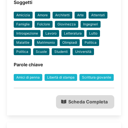
Soggetti
Amicizia
Amore
Architetti
Arte
Attentati
Famiglie
Folclore
Giovinezza
Ingegneri
Introspezione
Lavoro
Letteratura
Lutto
Malattie
Matrimonio
Olimpiadi
Politica
Politica
Scuole
Studenti
Università
Parole chiave
Amici di penna
Libertà di stampa
Scrittura giovanile
Scheda Completa