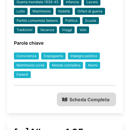
Guerra mondiale 1939-45
Infanzia
Lavoro
Lutto
Matrimonio
Nobiltà
Orfani di guerra
Partito comunista italiano
Politica
Scuola
Tradizioni
Vacanze
Viaggi
Volo
Parole chiave
Convivenza
Dopoguerra
Impegno politico
Matrimonio civile
Mondo contadino
Nonni
Parenti
Scheda Completa