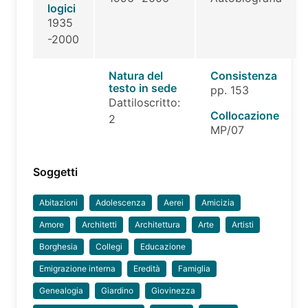
logici
1935
-2000
Natura del
Consistenza
testo in sede
pp. 153
Dattiloscritto:
Collocazione
2
MP/07
Soggetti
Abitazioni
Adolescenza
Aerei
Amicizia
Amore
Architetti
Architettura
Arte
Artisti
Borghesia
Collegi
Educazione
Emigrazione interna
Eredità
Famiglia
Genealogia
Giardino
Giovinezza