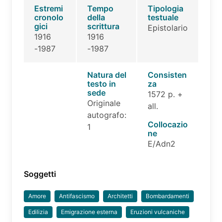
Estremi
Tempo
Tipologia
cronolo
della
testuale
gici
scrittura
Epistolario
1916
1916
-1987
-1987
Natura del
Consisten
testo in
za
sede
1572 p. +
Originale
all.
autografo:
Collocazio
1
ne
E/Adn2
Soggetti
Amore
Antifascismo
Architetti
Bombardamenti
Edilizia
Emigrazione esterna
Eruzioni vulcaniche