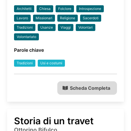
Architetti
Chiesa
Folclore
Introspezione
Lavoro
Missionari
Religione
Sacerdoti
Tradizioni
Usanze
Viaggi
Volontari
Volontariato
Parole chiave
Tradizioni
Usi e costumi
Scheda Completa
Storia di un travet
Ottorino Bifulco