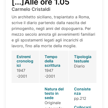
[...]Alle ore 1.05
Carmelo Cristaldi
Un architetto siciliano, trapiantato a Roma,
scrive il diario partendo dalla nascita del
primogenito, negli anni del dopoguerra. Per
mezzo secolo annota gli avvenimenti familiari
e gli spostamenti legati agli incarichi di
lavoro, fino alla morte della moglie.
Estremi
Tempo
Tipologia
cronolog
della
testuale
ici
scrittura
Diario
1947
1947
-2001
-2001
Natura del
Consiste
testo in
nza
sede
pp.212
Originale
Collocazi