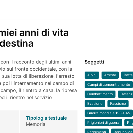
miei anni di vita
ndestina
o con il racconto degli ultimi anni
Soggetti
io sul fronte occidentale, con la
Alpini
Arresto
Batta
 sua lotta di liberazione, l'arresto
 e poi l'internamento nel campo di
Campi di concentramento
ampo, il rientro a casa, la ripresa
Combattimento
Detenz
ed il rientro nel servizio
Evasione
Fascismo
Guerra mondiale 1939-45
Tipologia testuale
Prigionieri di guerra
Prig
Memoria
Reggimenti
Repubblica 