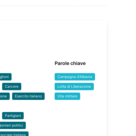
Parole chiave
glioni
Campagna d'Albania
Carcere
Lotta di Liberazione
ione
Esercito italiano
Vita militare
Partigiani
ionieri politici
sociale italiana