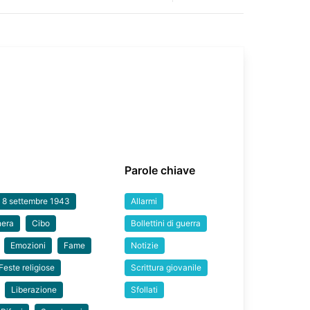
Parole chiave
o 8 settembre 1943
Allarmi
nera
Cibo
Bollettini di guerra
Emozioni
Fame
Notizie
Feste religiose
Scrittura giovanile
Liberazione
Sfollati