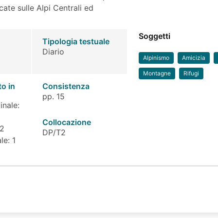
ate sulle Alpi Centrali ed
Soggetti
Tipologia testuale
Diario
Alpinismo
Amicizia
Montagne
Rifugi
to in
Consistenza
pp. 15
inale:
Collocazione
 2
DP/T2
le: 1