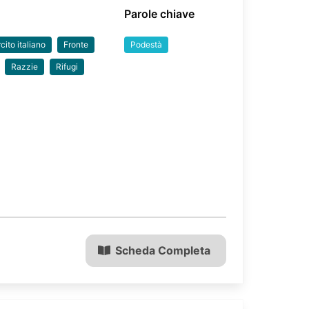
Parole chiave
cito italiano
Fronte
Podestà
Razzie
Rifugi
Scheda Completa