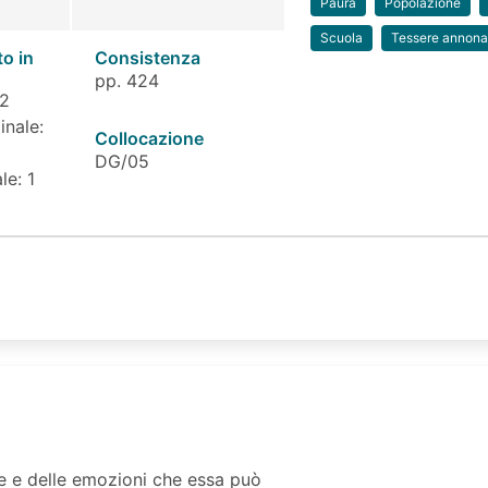
Paura
Popolazione
Scuola
Tessere annona
to in
Consistenza
pp. 424
 2
inale:
Collocazione
DG/05
le: 1
e e delle emozioni che essa può