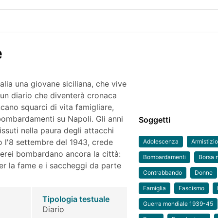
e
talia una giovane siciliana, che vive
e un diario che diventerà cronaca
ncano squarci di vita famigliare,
 bombardamenti su Napoli. Gli anni
Soggetti
issuti nella paura degli attacchi
o l'8 settembre del 1943, crede
Adolescenza
Armistizi
i aerei bombardano ancora la città:
Bombardamenti
Borsa 
 per la fame e i saccheggi da parte
Contrabbando
Donne
Famiglia
Fascismo
Tipologia testuale
Guerra mondiale 1939-45
Diario