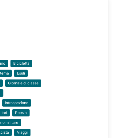
smo
Bicicletta
terna
Esuli
e
Giornale di classe
a
Introspezione
itari
Poesia
zio militare
scista
Viaggi