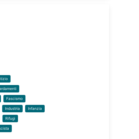
tizio
rdamenti
Fascismo
Industria
Infanzia
Rifugi
scista