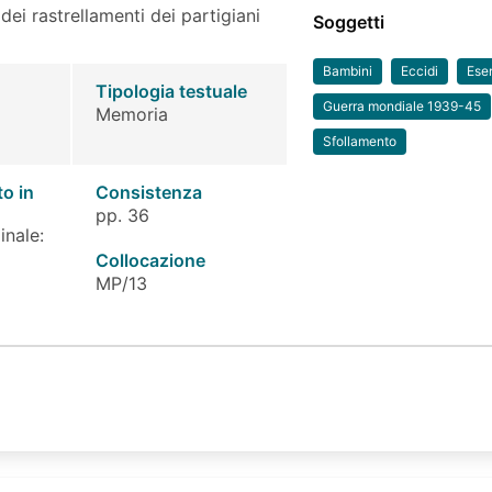
 dei rastrellamenti dei partigiani
Soggetti
Bambini
Eccidi
Eser
Tipologia testuale
Guerra mondiale 1939-45
Memoria
Sfollamento
to in
Consistenza
pp. 36
inale:
Collocazione
MP/13