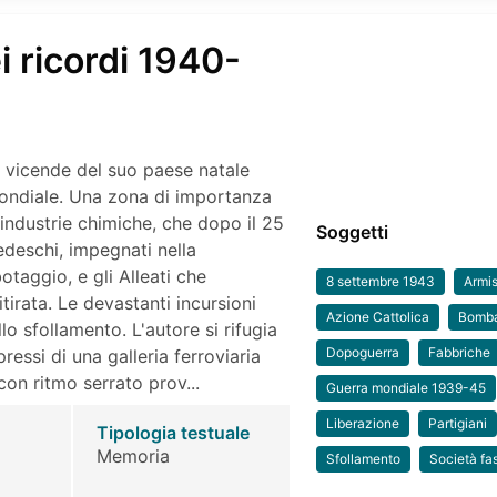
ei ricordi 1940-
e vicende del suo paese natale
ondiale. Una zona di importanza
e industrie chimiche, che dopo il 25
Soggetti
tedeschi, impegnati nella
otaggio, e gli Alleati che
8 settembre 1943
Armis
tirata. Le devastanti incursioni
Azione Cattolica
Bomba
o sfollamento. L'autore si rifugia
Dopoguerra
Fabbriche
ressi di una galleria ferroviaria
on ritmo serrato prov...
Guerra mondiale 1939-45
Liberazione
Partigiani
Tipologia testuale
Memoria
Sfollamento
Società fa