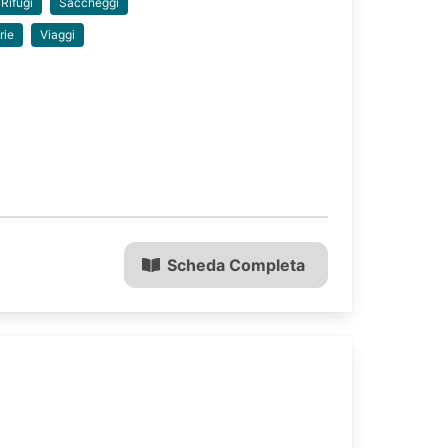
Rifugi
Saccheggi
rie
Viaggi
Scheda Completa