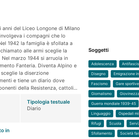
i anni del Liceo Longone di Milano
oinvolgeva i compagni che lo
Nel 1942 la famiglia è sfollata a
Soggetti
chiamato alle armi sceglie la
. Nel marzo 1944 si arruola in
Adolescenza
Antifasci
imento Fanteria. Diventa Alpino e
 sceglie la diserzione
Disegno
Emigrazione in
menti e tiene un diario dove
Fascismo
Gare sportiv
onenti della Resistenza, cattoli...
Giornalismo
Giovinezz
Tipologia testuale
Guerra mondiale 1939-45
Diario
Linguaggio
Ospedali mil
Rifugi
Scuola
Servi
to in
Sfollamento
Società fa