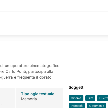
a di un operatore cinematografico
re Carlo Ponti, partecipa alla
oguerra e frequenta il dorato
Soggetti
Tipologia testuale
Cinema
Film
Guerr
Memoria
:
Infedeltà
Matrimonio