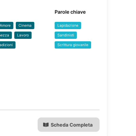
Parole chiave
Amore
Cinema
Lapidazione
nezza
Lavoro
Sandinisti
adizioni
Scrittura giovanile
Scheda Completa