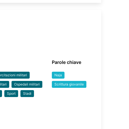
Parole chiave
rcitazioni militari
Naja
itari
Ospedali militari
Scrittura giovanile
Sport
Stadi