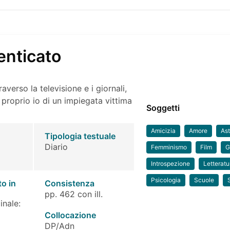
enticato
raverso la televisione e i giornali,
proprio io di un impiegata vittima
Soggetti
Amicizia
Amore
Ast
Tipologia testuale
Diario
Femminismo
Film
G
Introspezione
Letteratu
Psicologia
Scuole
to in
Consistenza
pp. 462 con ill.
inale:
Collocazione
DP/Adn