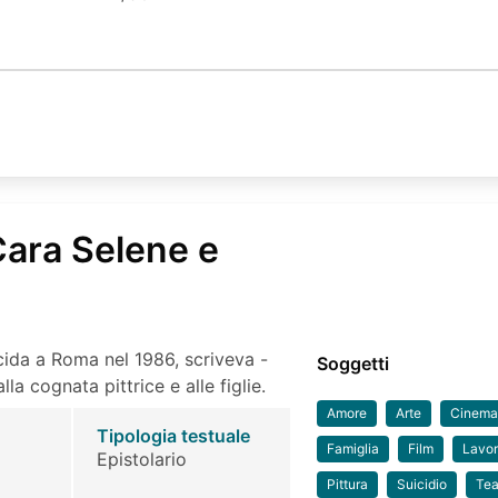
 Cara Selene e
cida a Roma nel 1986, scriveva -
Soggetti
la cognata pittrice e alle figlie.
Amore
Arte
Cinem
Tipologia testuale
Famiglia
Film
Lavo
Epistolario
Pittura
Suicidio
Tea