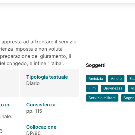
 appresta ad affrontare il servizio
perienza imposta e non voluta
a preparazione del giuramento, il
del congedo, e infine "l'alba".
Soggetti
Tipologia testuale
Amicizia
Amore
Ese
Diario
Film
Giovinezza
Mil
Servizio militare
Sogno
to in
Consistenza
pp. 115
inale:
Collocazione
 3
DP/90