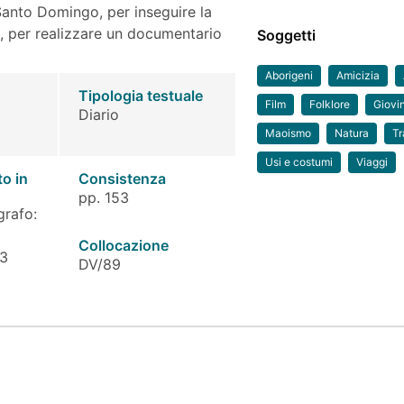
 Santo Domingo, per inseguire la
, per realizzare un documentario
Soggetti
Aborigeni
Amicizia
Tipologia testuale
Film
Folklore
Giovi
Diario
Maoismo
Natura
Tr
Usi e costumi
Viaggi
to in
Consistenza
pp. 153
grafo:
Collocazione
 3
DV/89