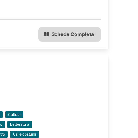
Scheda Completa
a
Cultura
ro
Letteratura
tro
Usi e costumi