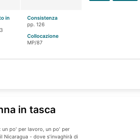
to in
Consistenza
pp. 126
 3
Collocazione
MP/87
nna in tasca
: un po' per lavoro, un po' per
il Nicaragua - dove s'invaghirà di