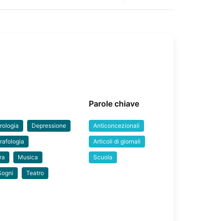
Parole chiave
rologia
Depressione
Anticoncezionali
rafologia
Articoli di giornali
ra
Musica
Scuola
Sogni
Teatro