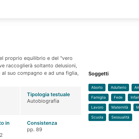
el proprio equilibrio e del "vero
e raccoglierà soltanto delusioni,
e al suo compagno e ad una figlia,
Soggetti
Aborto
Adulterio
Am
Tipologia testuale
Famiglia
Fede
Infa
Autobiografia
Lavoro
Maternità
M
Scuola
Sessualità
to in
Consistenza
pp. 89
 2