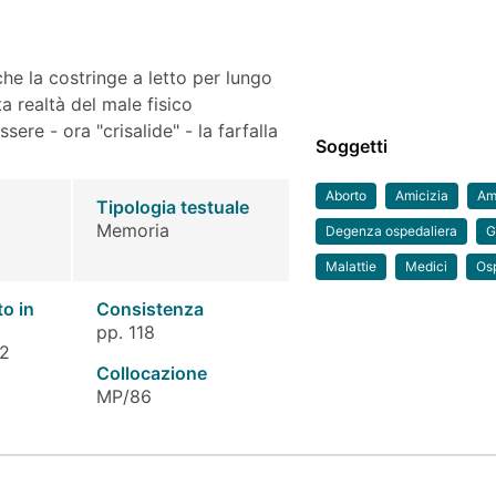
he la costringe a letto per lungo
 realtà del male fisico
sere - ora "crisalide" - la farfalla
Soggetti
Aborto
Amicizia
Am
Tipologia testuale
Memoria
Degenza ospedaliera
G
Malattie
Medici
Os
to in
Consistenza
pp. 118
 2
Collocazione
MP/86