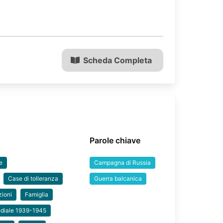
Scheda Completa
Parole chiave
e
Campagna di Russia
Case di tolleranza
Guerra balcanica
zioni
Famiglia
diale 1939-1945