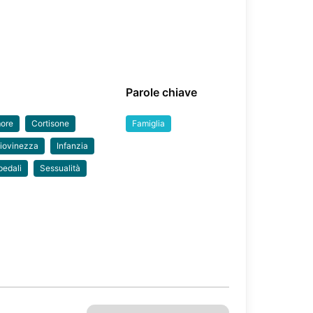
Parole chiave
ore
Cortisone
Famiglia
iovinezza
Infanzia
pedali
Sessualità