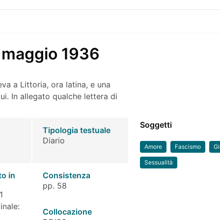
 maggio 1936
a a Littoria, ora latina, e una
ui. In allegato qualche lettera di
Soggetti
Tipologia testuale
Diario
Amore
Fascismo
Gi
Sessualità
to in
Consistenza
pp. 58
1
inale:
Collocazione