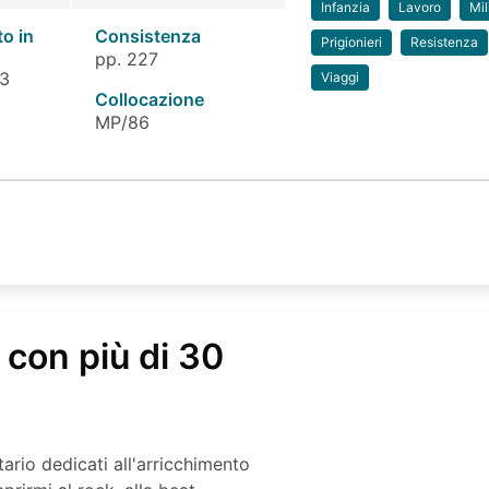
Infanzia
Lavoro
Mil
to in
Consistenza
Prigionieri
Resistenza
pp. 227
 3
Viaggi
Collocazione
MP/86
 con più di 30
tario dedicati all'arricchimento