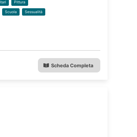
itari
Pittura
Scuola
Sessualità
Scheda Completa