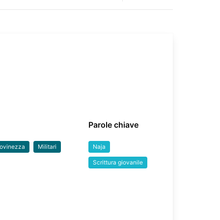
Parole chiave
ovinezza
Militari
Naja
Scrittura giovanile