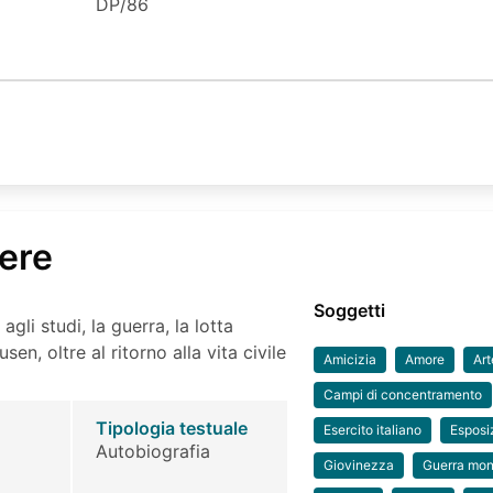
DP/86
nere
Soggetti
 agli studi, la guerra, la lotta
sen, oltre al ritorno alla vita civile
Amicizia
Amore
Art
Campi di concentramento
Tipologia testuale
Esercito italiano
Esposi
Autobiografia
Giovinezza
Guerra mon