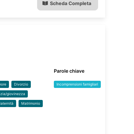
Scheda Completa
Parole chiave
ore
Divorzio
Incomprensioni famigliari
nzia/giovinezza
aternità
Matrimonio