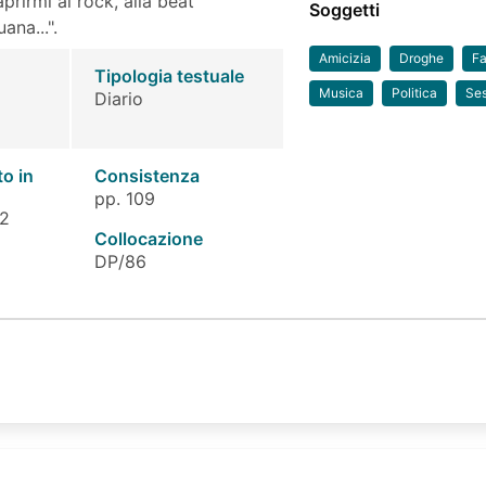
prirmi al rock, alla beat
Soggetti
ana...".
Amicizia
Droghe
Fa
Tipologia testuale
Musica
Politica
Ses
Diario
to in
Consistenza
pp. 109
 2
Collocazione
DP/86