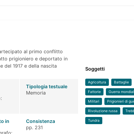
rtecipato al primo conflitto
to prigioniero e deportato in
ne del 1917 e della nascita
Soggetti
Agricoltura
Battaglie
Tipologia testuale
Fattorie
Guerra mondia
Memoria
:
Militari
Prigionieri di gu
Rivoluzione russa
Treb
to in
Consistenza
Tundra
pp. 231
grafo: