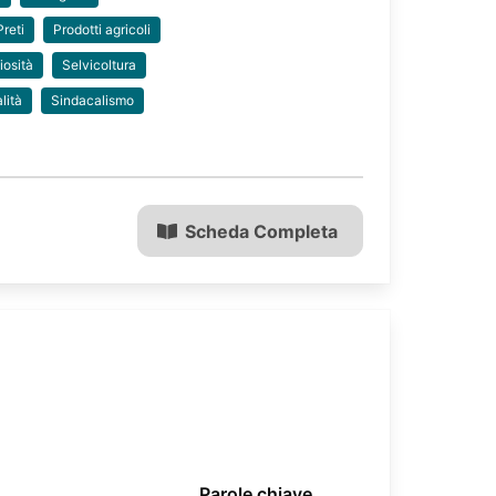
Preti
Prodotti agricoli
iosità
Selvicoltura
lità
Sindacalismo
Scheda Completa
Parole chiave