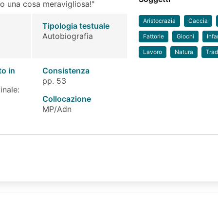
 una cosa meravigliosa!"
Aristocrazia
Caccia
Tipologia testuale
Autobiografia
Fattorie
Giochi
Inf
Lavoro
Natura
Trad
to in
Consistenza
pp. 53
inale:
Collocazione
MP/Adn