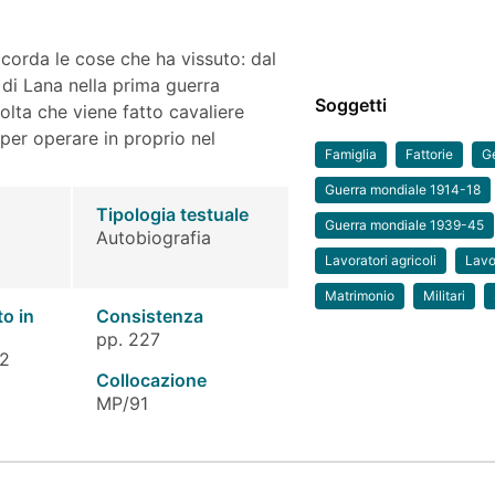
icorda le cose che ha vissuto: dal
 di Lana nella prima guerra
Soggetti
olta che viene fatto cavaliere
 per operare in proprio nel
Famiglia
Fattorie
G
Guerra mondiale 1914-18
Tipologia testuale
Guerra mondiale 1939-45
Autobiografia
Lavoratori agricoli
Lavo
Matrimonio
Militari
to in
Consistenza
pp. 227
 2
Collocazione
MP/91