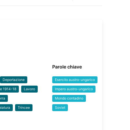
Parole chiave
Deportazione
Esercito austro-ungarico
le 1914-18
Lavoro
Impero austro-ungarico
erra
Mondo contadino
biatura
Trincee
Soviet