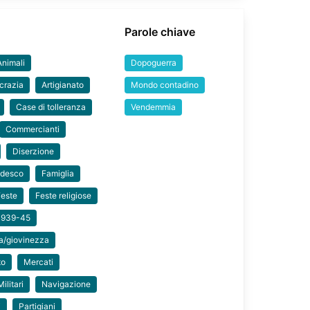
Parole chiave
Animali
Dopoguerra
ocrazia
Artigianato
Mondo contadino
Case di tolleranza
Vendemmia
Commercianti
Diserzione
edesco
Famiglia
Feste
Feste religiose
 1939-45
ia/giovinezza
to
Mercati
Militari
Navigazione
i
Partigiani