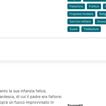
Pastorizia
Politica
Proprietà fondaria
Relig
Servizio militare
Sessua
Suore
Trebbiatura
nto la sua infanzia felice,
rdesca, di cui il padre era fattore:
sopra un fuoco improvvisato in
Soggetti