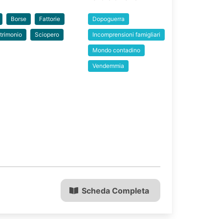
Borse
Fattorie
Dopoguerra
trimonio
Sciopero
Incomprensioni famigliari
Mondo contadino
Vendemmia
Scheda Completa