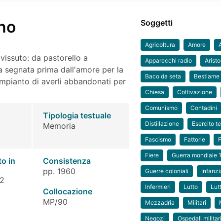
ino
Soggetti
Agricoltura
Amore
issuto: da pastorello a
Apparecchi radio
Arist
ta segnata prima dall'amore per la
Baco da seta
Bestiame
rimpianto di averli abbandonati per
Chiesa
Coltivazione
Comunismo
Contadini
Tipologia testuale
Distillazione
Esercito t
Memoria
Fascismo
Fattorie
Fiere
Guerra mondiale
to in
Consistenza
pp. 1960
Guerre coloniali
Infanz
 2
Infermieri
Lutto
Lut
Collocazione
MP/90
Mezzadria
Militari
Negozi
Ospedali militar