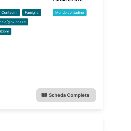
Contadini
Famiglia
Mondo contadino
anzia/giovinezza
izioni
Scheda Completa