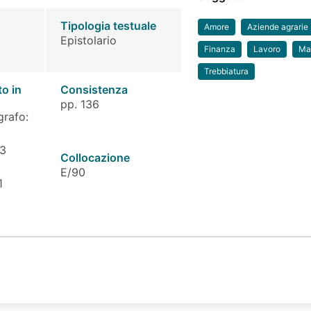
Tipologia testuale
Amore
Aziende agrarie
Epistolario
Finanza
Lavoro
Ma
Trebbiatura
to in
Consistenza
pp. 136
grafo:
 3
Collocazione
E/90
1