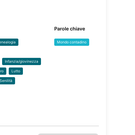
Parole chiave
enealogia
Mondo contadino
Infanzia/giovinezza
ro
Lutto
Senilità