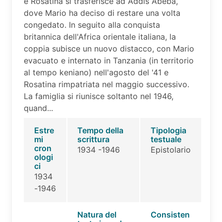
e Rosatina si trasferisce ad Addis Abeba,
dove Mario ha deciso di restare una volta
congedato. In seguito alla conquista
britannica dell'Africa orientale italiana, la
coppia subisce un nuovo distacco, con Mario
evacuato e internato in Tanzania (in territorio
al tempo keniano) nell'agosto del '41 e
Rosatina rimpatriata nel maggio successivo.
La famiglia si riunisce soltanto nel 1946,
quand...
Estre
Tempo della
Tipologia
mi
scrittura
testuale
cron
1934 -1946
Epistolario
ologi
ci
1934
-1946
Natura del
Consisten