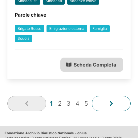
Sindacalisti
Sindacati
Vacanze estive
Parole chiave
Brigate Rosse
Emigrazione esterna
Famiglia
Scuola
Scheda Completa
1
2
3
4
5
Fondazione Archivio Diaristico Nazionale - onlus