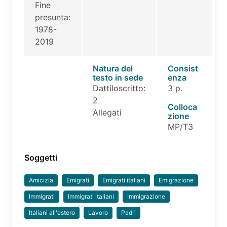
Fine
presunta:
1978-
2019
Natura del
Consist
testo in sede
enza
Dattiloscritto:
3 p.
2
Colloca
Allegati
zione
MP/T3
Soggetti
Amicizia
Emigrati
Emigrati italiani
Emigrazione
Immigrati
Immigrati italiani
Immigrazione
Italiani all'estero
Lavoro
Padri