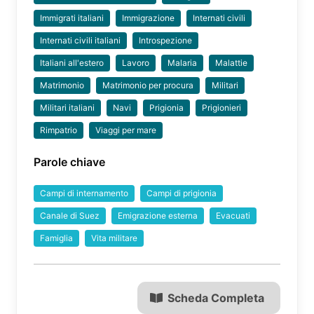
Immigrati italiani
Immigrazione
Internati civili
Internati civili italiani
Introspezione
Italiani all'estero
Lavoro
Malaria
Malattie
Matrimonio
Matrimonio per procura
Militari
Militari italiani
Navi
Prigionia
Prigionieri
Rimpatrio
Viaggi per mare
Parole chiave
Campi di internamento
Campi di prigionia
Canale di Suez
Emigrazione esterna
Evacuati
Famiglia
Vita militare
Scheda Completa