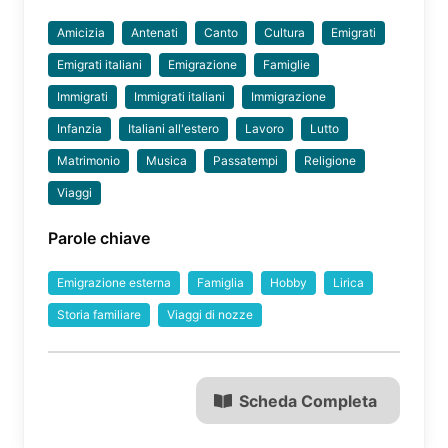
Amicizia
Antenati
Canto
Cultura
Emigrati
Emigrati italiani
Emigrazione
Famiglie
Immigrati
Immigrati italiani
Immigrazione
Infanzia
Italiani all'estero
Lavoro
Lutto
Matrimonio
Musica
Passatempi
Religione
Viaggi
Parole chiave
Emigrazione esterna
Famiglia
Hobby
Lirica
Storia familiare
Viaggi di nozze
Scheda Completa