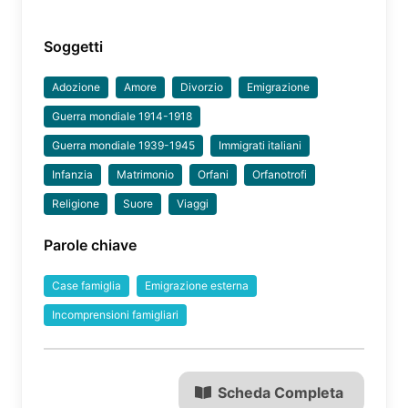
Soggetti
Adozione
Amore
Divorzio
Emigrazione
Guerra mondiale 1914-1918
Guerra mondiale 1939-1945
Immigrati italiani
Infanzia
Matrimonio
Orfani
Orfanotrofi
Religione
Suore
Viaggi
Parole chiave
Case famiglia
Emigrazione esterna
Incomprensioni famigliari
Scheda Completa