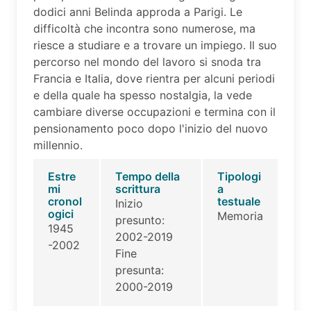
dodici anni Belinda approda a Parigi. Le
difficoltà che incontra sono numerose, ma
riesce a studiare e a trovare un impiego. Il suo
percorso nel mondo del lavoro si snoda tra
Francia e Italia, dove rientra per alcuni periodi
e della quale ha spesso nostalgia, la vede
cambiare diverse occupazioni e termina con il
pensionamento poco dopo l'inizio del nuovo
millennio.
Estre
Tempo della
Tipologi
mi
scrittura
a
cronol
testuale
Inizio
ogici
Memoria
presunto:
1945
2002-2019
-2002
Fine
presunta:
2000-2019