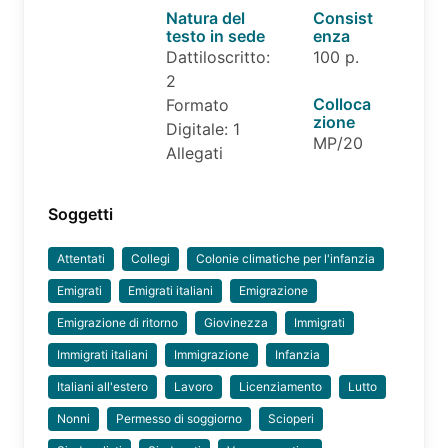
Natura del
Consist
testo in sede
enza
Dattiloscritto:
100 p.
2
Colloca
Formato
zione
Digitale: 1
MP/20
Allegati
Soggetti
Attentati
Collegi
Colonie climatiche per l'infanzia
Emigrati
Emigrati italiani
Emigrazione
Emigrazione di ritorno
Giovinezza
Immigrati
Immigrati italiani
Immigrazione
Infanzia
Italiani all'estero
Lavoro
Licenziamento
Lutto
Nonni
Permesso di soggiorno
Scioperi