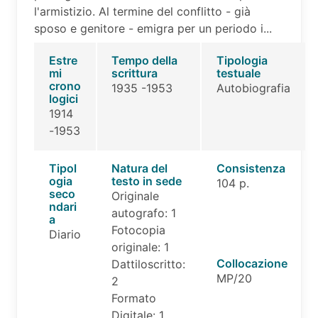
l'armistizio. Al termine del conflitto - già
sposo e genitore - emigra per un periodo i...
Estre
Tempo della
Tipologia
mi
scrittura
testuale
crono
1935 -1953
Autobiografia
logici
1914
-1953
Tipol
Natura del
Consistenza
ogia
testo in sede
104 p.
seco
Originale
ndari
autografo: 1
a
Fotocopia
Diario
originale: 1
Collocazione
Dattiloscritto:
MP/20
2
Formato
Digitale: 1