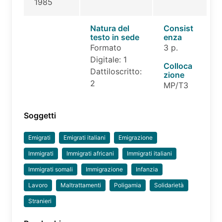
1985
Natura del
Consist
testo in sede
enza
Formato
3 p.
Digitale: 1
Colloca
Dattiloscritto:
zione
2
MP/T3
Soggetti
Emigrati
Emigrati italiani
Emigrazione
Immigrati
Immigrati africani
Immigrati italiani
Immigrati somali
Immigrazione
Infanzia
Lavoro
Maltrattamenti
Poligamia
Solidarietà
Stranieri