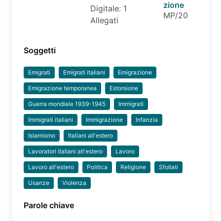
zione
Digitale: 1
MP/20
Allegati
Soggetti
Emigrati
Emigrati italiani
Emigrazione
Emigrazione temporanea
Estorsione
Guerra mondiale 1939-1945
Immigrati
Immigrati italiani
Immigrazione
Infanzia
Islamismo
Italiani all'estero
Lavoratori italiani all'estero
Lavoro
Lavoro all'estero
Politica
Religione
Sfollati
Usanze
Violenza
Parole chiave