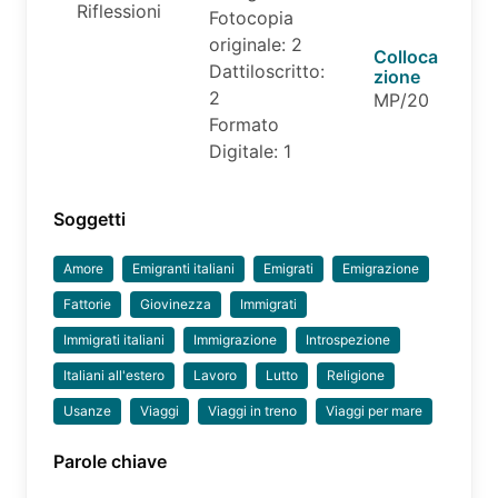
Riflessioni
Fotocopia
originale: 2
Colloca
Dattiloscritto:
zione
2
MP/20
Formato
Digitale: 1
Soggetti
Amore
Emigranti italiani
Emigrati
Emigrazione
Fattorie
Giovinezza
Immigrati
Immigrati italiani
Immigrazione
Introspezione
Italiani all'estero
Lavoro
Lutto
Religione
Usanze
Viaggi
Viaggi in treno
Viaggi per mare
Parole chiave