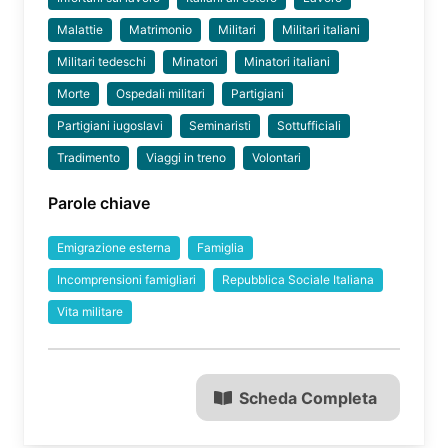
Malattie
Matrimonio
Militari
Militari italiani
Militari tedeschi
Minatori
Minatori italiani
Morte
Ospedali militari
Partigiani
Partigiani iugoslavi
Seminaristi
Sottufficiali
Tradimento
Viaggi in treno
Volontari
Parole chiave
Emigrazione esterna
Famiglia
Incomprensioni famigliari
Repubblica Sociale Italiana
Vita militare
Scheda Completa