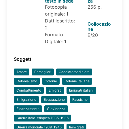
testo in sede
za
Fotocopia
256 p.
originale: 1
Dattiloscritto:
Collocazio
2
ne
Formato
E/20
Digitale: 1
Soggetti
Amore
Bersaglieri
Cacciatorpediniere
Colonialismo
Colonie
Colonie italiane
Combattimento
Emigrati
Emigrati italiani
Emigrazione
Evacuazione
Fascismo
Fidanzamento
Giovinezza
Guerra italo-etiopica 1935-1936
Guerra mondiale 1939-1945
Immigrati