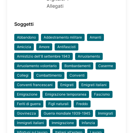
Allegati
Soggetti
Abbandono
Addestramento militare
Amanti
Amicizia
Amore
Antifascisti
Armistizio dell'8 settembre 1943
Arruolamento
Arruolamento volontario
Bombardamenti
Caserme
Collegi
Combattimento
Conventi
Conventi francescani
Emigrati
Emigrati italiani
Emigrazione
Emigrazione temporanea
Fascismo
Feriti di guerra
Figli naturali
Freddo
Giovinezza
Guerra mondiale 1939-1945
Immigrati
Immigrati italiani
Immigrazione
Infanzia
Infortuni sul lavoro
Italiani all'estero
Lavoro