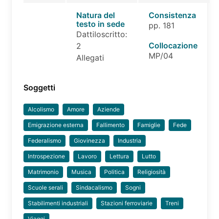
Natura del
Consistenza
testo in sede
pp. 181
Dattiloscritto:
Collocazione
2
MP/04
Allegati
Soggetti
Alcolismo
Amore
Aziende
Emigrazione esterna
Fallimento
Famiglie
Fede
Federalismo
Giovinezza
Industria
Introspezione
Lavoro
Lettura
Lutto
Matrimonio
Musica
Politica
Religiosità
Scuole serali
Sindacalismo
Sogni
Stabilimenti industriali
Stazioni ferroviarie
Treni
Viaggi