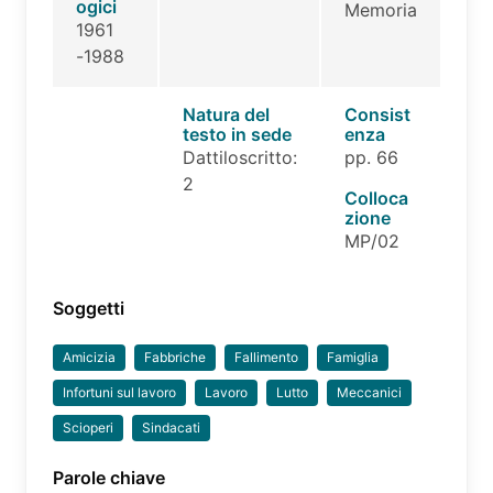
ogici
Memoria
1961
-1988
Natura del
Consist
testo in sede
enza
Dattiloscritto:
pp. 66
2
Colloca
zione
MP/02
Soggetti
Amicizia
Fabbriche
Fallimento
Famiglia
Infortuni sul lavoro
Lavoro
Lutto
Meccanici
Scioperi
Sindacati
Parole chiave