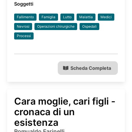
Soggetti
Fallimento
Famiglia
Lutto
Malattia
Medici
Nevrosi
Operazioni chirurgiche
Ospedali
Processi
Scheda Completa
Cara moglie, cari figli -
cronaca di un
esistenza
Romualdo Farinelli