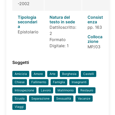
-2002
Tipologia
Natura del
Consist
secondari
testo in sede
enza
a
Dattiloscritto:
pp. 163
Epistolario
2
Colloca
Formato
zione
Digitale: 1
MP/03
Soggetti
Amicizia
Amore
Arte
Borghesia
Castelli
Chiese
Fallimento
Famiglia
Insegnanti
Introspezione
Lavoro
Matrimonio
Restauro
Scuola
Separazione
Sessualità
Vacanze
Viaggi