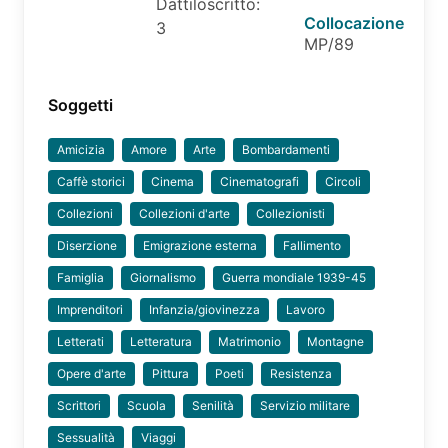
Dattiloscritto:
Collocazione
3
MP/89
Soggetti
Amicizia
Amore
Arte
Bombardamenti
Caffè storici
Cinema
Cinematografi
Circoli
Collezioni
Collezioni d'arte
Collezionisti
Diserzione
Emigrazione esterna
Fallimento
Famiglia
Giornalismo
Guerra mondiale 1939-45
Imprenditori
Infanzia/giovinezza
Lavoro
Letterati
Letteratura
Matrimonio
Montagne
Opere d'arte
Pittura
Poeti
Resistenza
Scrittori
Scuola
Senilità
Servizio militare
Sessualità
Viaggi