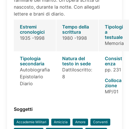
familiare del marito. Un'opera scritta di
nascosto, durante la notte. Con allegati
lettere e brani di diario.
Estremi
Tempo della
Tipologi
cronologici
scrittura
a
testuale
1935 -1998
1980 -1998
Memoria
Tipologia
Natura del
Consist
secondaria
testo in sede
enza
Autobiografia
Dattiloscritto:
pp. 231
Epistolario
8
Colloca
Diario
zione
MP/01
Soggetti
Accademie Militari
Amicizia
Amore
Conventi