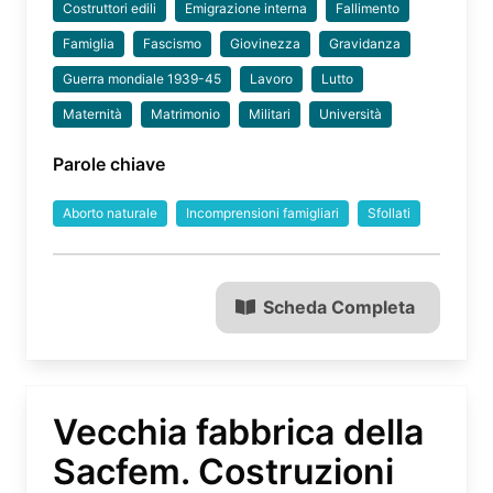
Costruttori edili
Emigrazione interna
Fallimento
Famiglia
Fascismo
Giovinezza
Gravidanza
Guerra mondiale 1939-45
Lavoro
Lutto
Maternità
Matrimonio
Militari
Università
Parole chiave
Aborto naturale
Incomprensioni famigliari
Sfollati
Scheda Completa
Vecchia fabbrica della
Sacfem. Costruzioni