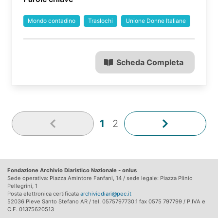
Mondo contadino
Traslochi
Unione Donne Italiane
Scheda Completa
1
2
Fondazione Archivio Diaristico Nazionale - onlus
Sede operativa: Piazza Amintore Fanfani, 14 / sede legale: Piazza Plinio
Pellegrini, 1
Posta elettronica certificata
archiviodiari@pec.it
52036 Pieve Santo Stefano AR / tel. 0575797730.1 fax 0575 797799 / P.IVA e
C.F. 01375620513