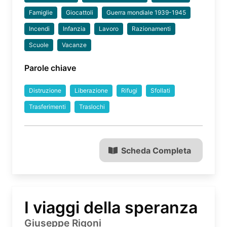
Famiglie
Giocattoli
Guerra mondiale 1939-1945
Incendi
Infanzia
Lavoro
Razionamenti
Scuole
Vacanze
Parole chiave
Distruzione
Liberazione
Rifugi
Sfollati
Trasferimenti
Traslochi
Scheda Completa
I viaggi della speranza
Giuseppe Rigoni