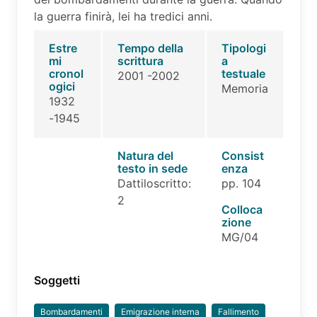
la guerra finirà, lei ha tredici anni.
Estre
Tempo della
Tipologi
mi
scrittura
a
cronol
testuale
2001 -2002
ogici
Memoria
1932
-1945
Natura del
Consist
testo in sede
enza
Dattiloscritto:
pp. 104
2
Colloca
zione
MG/04
Soggetti
Bombardamenti
Emigrazione interna
Fallimento