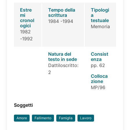
Estre
Tempo della
Tipologi
mi
scrittura
a
cronol
testuale
1984 -1994
ogici
Memoria
1982
-1992
Natura del
Consist
testo in sede
enza
Dattiloscritto:
pp. 62
2
Colloca
zione
MP/96
Soggetti
Amore
Fallimento
Famiglia
Lavoro