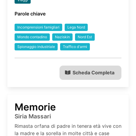
Parole chiave
Incomprensioni famigliari
Lega Nord
Mondo contadino
Naziskin
Nord Est
Spionaggio industriale
Traffico d'armi
Scheda Completa
Memorie
Siria Massari
Rimasta orfana di padre in tenera età vive con
la madre e la sorella in molte città e case