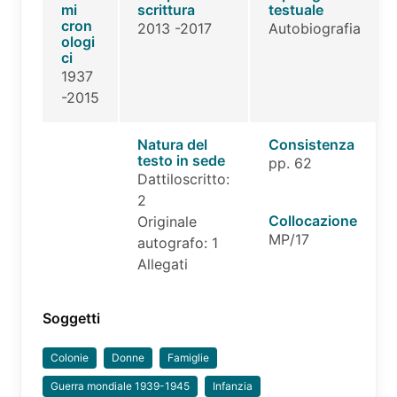
mi
scrittura
testuale
cron
2013 -2017
Autobiografia
ologi
ci
1937
-2015
Natura del
Consistenza
testo in sede
pp. 62
Dattiloscritto:
2
Collocazione
Originale
MP/17
autografo: 1
Allegati
Soggetti
Colonie
Donne
Famiglie
Guerra mondiale 1939-1945
Infanzia