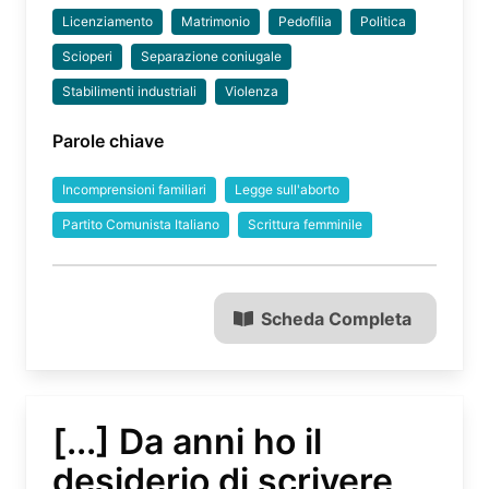
Licenziamento
Matrimonio
Pedofilia
Politica
Scioperi
Separazione coniugale
Stabilimenti industriali
Violenza
Parole chiave
Incomprensioni familiari
Legge sull'aborto
Partito Comunista Italiano
Scrittura femminile
Scheda Completa
[...] Da anni ho il
desiderio di scrivere