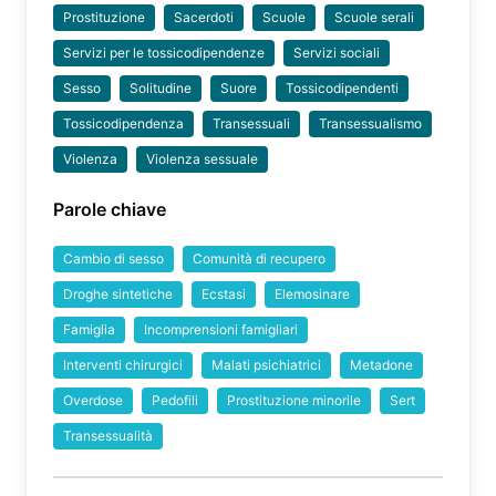
Prostituzione
Sacerdoti
Scuole
Scuole serali
Servizi per le tossicodipendenze
Servizi sociali
Sesso
Solitudine
Suore
Tossicodipendenti
Tossicodipendenza
Transessuali
Transessualismo
Violenza
Violenza sessuale
Parole chiave
Cambio di sesso
Comunità di recupero
Droghe sintetiche
Ecstasi
Elemosinare
Famiglia
Incomprensioni famigliari
Interventi chirurgici
Malati psichiatrici
Metadone
Overdose
Pedofili
Prostituzione minorile
Sert
Transessualità