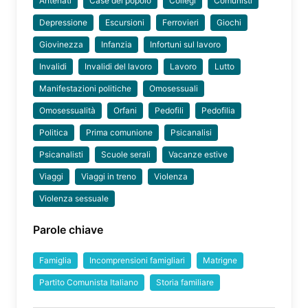
Antenati
Case del popolo
Collegi
Comunisti
Depressione
Escursioni
Ferrovieri
Giochi
Giovinezza
Infanzia
Infortuni sul lavoro
Invalidi
Invalidi del lavoro
Lavoro
Lutto
Manifestazioni politiche
Omosessuali
Omosessualità
Orfani
Pedofili
Pedofilia
Politica
Prima comunione
Psicanalisi
Psicanalisti
Scuole serali
Vacanze estive
Viaggi
Viaggi in treno
Violenza
Violenza sessuale
Parole chiave
Famiglia
Incomprensioni famigliari
Matrigne
Partito Comunista Italiano
Storia familiare