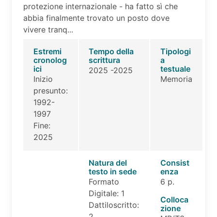
protezione internazionale - ha fatto sì che
abbia finalmente trovato un posto dove
vivere tranq...
Estremi
Tempo della
Tipologi
cronolog
scrittura
a
ici
testuale
2025 -2025
Inizio
Memoria
presunto:
1992-
1997
Fine:
2025
Natura del
Consist
testo in sede
enza
Formato
6 p.
Digitale: 1
Colloca
Dattiloscritto:
zione
2