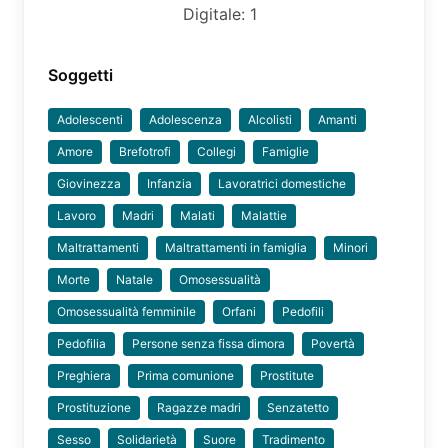
Digitale: 1
Soggetti
Adolescenti
Adolescenza
Alcolisti
Amanti
Amore
Brefotrofi
Collegi
Famiglie
Giovinezza
Infanzia
Lavoratrici domestiche
Lavoro
Madri
Malati
Malattie
Maltrattamenti
Maltrattamenti in famiglia
Minori
Morte
Natale
Omosessualità
Omosessualità femminile
Orfani
Pedofili
Pedofilia
Persone senza fissa dimora
Povertà
Preghiera
Prima comunione
Prostitute
Prostituzione
Ragazze madri
Senzatetto
Sesso
Solidarietà
Suore
Tradimento