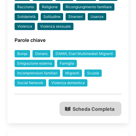
Razzismo
Religione
Ricongiungimento familiare
Solidarietà
Solitudine
Stranieri
Usanze
Violenza
Violenza sessuale
Parole chiave
Burqa
Denaro
DiMMI, Diari Multimediali Migranti
Emigrazione esterna
Famiglia
Incomprensioni familiari
Migranti
Scuola
Social Network
Violenza domestica
Scheda Completa