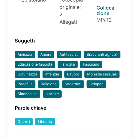
originale:
Colloca
zione
2
MP/T2
Allegati
Soggetti
Amicizia
Amore
Antifascisti
Braccianti agricoli
Educazione fascista
Famiglia
Fascismo
Giovinezza
Infanzia
Lavoro
Molestie sessuali
Pedofilia
Religione
Sacerdoti
Scioperi
Sindacalisti
Usanze
Parole chiave
Crumiri
Liberetà