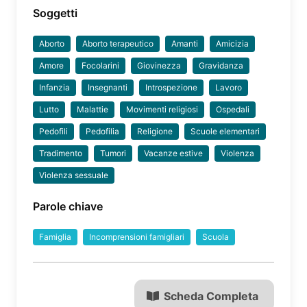
Soggetti
Aborto
Aborto terapeutico
Amanti
Amicizia
Amore
Focolarini
Giovinezza
Gravidanza
Infanzia
Insegnanti
Introspezione
Lavoro
Lutto
Malattie
Movimenti religiosi
Ospedali
Pedofili
Pedofilia
Religione
Scuole elementari
Tradimento
Tumori
Vacanze estive
Violenza
Violenza sessuale
Parole chiave
Famiglia
Incomprensioni famigliari
Scuola
Scheda Completa