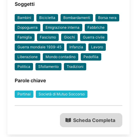
Soggetti
Bambini
Bicicletta
Bombardamenti
Borsa nera
Dopoguerra
Emigrazione interna
Fabbriche
Famiglia
Fascismo
Giochi
Guerra civile
Guerra mondiale 1939-45
Infanzia
Lavoro
Liberazione
Mondo contadino
Pedofilia
Politica
Sfollamento
Tradizioni
Parole chiave
Portinai
Società di Mutuo Soccorso
Scheda Completa