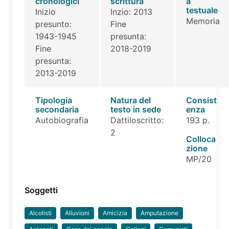
cronologici
scrittura
a
testuale
Inizio
Inzio: 2013
Memoria
presunto:
Fine
1943-1945
presunta:
Fine
2018-2019
presunta:
2013-2019
Tipologia
Natura del
Consist
secondaria
testo in sede
enza
Autobiografia
Dattiloscritto:
193 p.
2
Colloca
zione
MP/20
Soggetti
Alcolisti
Alluvioni
Amicizia
Amputazione