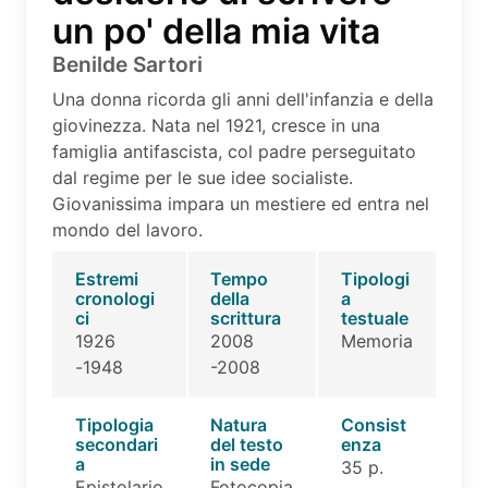
un po' della mia vita
Benilde Sartori
Una donna ricorda gli anni dell'infanzia e della
giovinezza. Nata nel 1921, cresce in una
famiglia antifascista, col padre perseguitato
dal regime per le sue idee socialiste.
Giovanissima impara un mestiere ed entra nel
mondo del lavoro.
Estremi
Tempo
Tipologi
cronologi
della
a
ci
scrittura
testuale
1926
2008
Memoria
-1948
-2008
Tipologia
Natura
Consist
secondari
del testo
enza
a
in sede
35 p.
Epistolario
Fotocopia