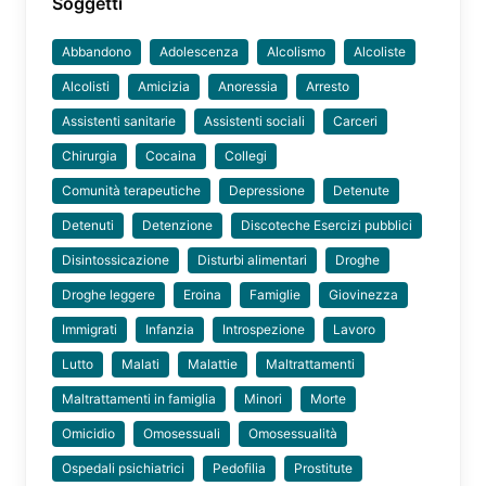
Soggetti
Abbandono
Adolescenza
Alcolismo
Alcoliste
Alcolisti
Amicizia
Anoressia
Arresto
Assistenti sanitarie
Assistenti sociali
Carceri
Chirurgia
Cocaina
Collegi
Comunità terapeutiche
Depressione
Detenute
Detenuti
Detenzione
Discoteche Esercizi pubblici
Disintossicazione
Disturbi alimentari
Droghe
Droghe leggere
Eroina
Famiglie
Giovinezza
Immigrati
Infanzia
Introspezione
Lavoro
Lutto
Malati
Malattie
Maltrattamenti
Maltrattamenti in famiglia
Minori
Morte
Omicidio
Omosessuali
Omosessualità
Ospedali psichiatrici
Pedofilia
Prostitute