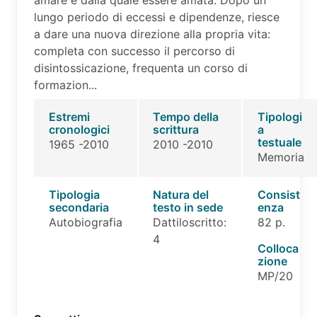
amare e dalla quale essere amata. Dopo un
lungo periodo di eccessi e dipendenze, riesce
a dare una nuova direzione alla propria vita:
completa con successo il percorso di
disintossicazione, frequenta un corso di
formazion...
Estremi
Tempo della
Tipologi
cronologici
scrittura
a
testuale
1965 -2010
2010 -2010
Memoria
Tipologia
Natura del
Consist
secondaria
testo in sede
enza
Autobiografia
Dattiloscritto:
82 p.
4
Colloca
zione
MP/20