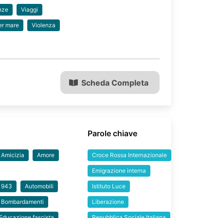
nze
Viaggi
er mare
Violenza
Scheda Completa
Parole chiave
Amicizia
Amore
Croce Rossa Internazionale
Emigrazione interna
 1943
Automobili
Istituto Luce
Bombardamenti
Liberazione
Educazione fascista
Repubblica Sociale Italiana