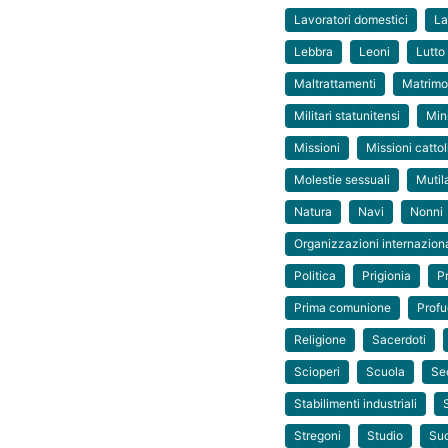
Lavoratori domestici
La
Lebbra
Leoni
Lutto
Maltrattamenti
Matrimo
Militari statunitensi
Min
Missioni
Missioni catto
Molestie sessuali
Mutila
Natura
Navi
Nonni
Organizzazioni internaziona
Politica
Prigionia
Pr
Prima comunione
Profu
Religione
Sacerdoti
Scioperi
Scuola
Se
Stabilimenti industriali
Stregoni
Studio
Su