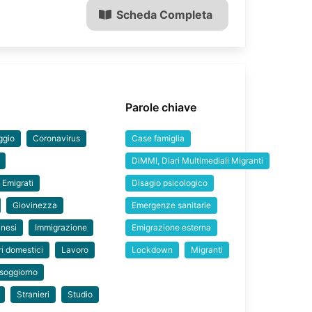
Scheda Completa
Parole chiave
ggio
Coronavirus
Case famiglia
DiMMI, Diari Multimediali Migranti
Emigrati
Disagio psicologico
Giovinezza
Emergenze sanitarie
anesi
Immigrazione
Emigrazione esterna
i domestici
Lavoro
Lockdown
Migranti
 soggiorno
Stranieri
Studio