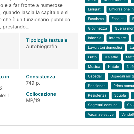
mpo e a far fronte a numerose
Emigrati
Emigrazione in
, quando lascia la capitale e si
e che è un funzionario pubblico
Fascismo
Fascisti
, prestando...
Giovinezza
Guerra mon
Infanzia
Infermiere
Tipologia testuale
Autobiografia
Lavoratori domestici
La
Lutto
Malattie
Matr
Musica
Natale
Nefr
to in
Consistenza
Ospedali
Ospedali milita
749 p.
Pensionati
Prima comu
 2
Collocazione
le: 1
Resistenza
Scuola
MP/19
Segretari comunali
Soli
Vacanze estive
Vendet