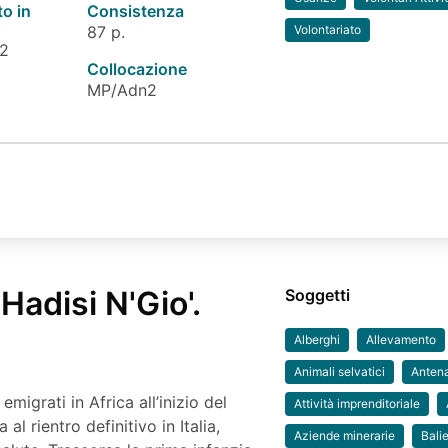
to in
Consistenza
87 p.
Volontariato
 2
Collocazione
MP/Adn2
Hadisi N'Gio'.
Soggetti
Alberghi
Allevamento
Animali selvatici
Antena
migrati in Africa all’inizio del
Attività imprenditoriale
al rientro definitivo in Italia,
Aziende minerarie
Bali