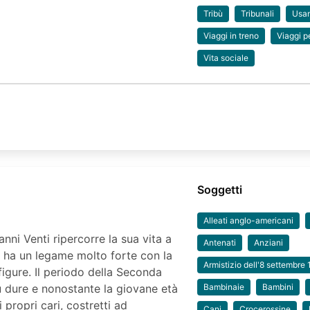
Tribù
Tribunali
Usa
Viaggi in treno
Viaggi p
Vita sociale
Soggetti
Alleati anglo-americani
nni Venti ripercorre la sua vita a
Antenati
Anziani
li, ha un legame molto forte con la
Armistizio dell'8 settembre
 figure. Il periodo della Seconda
ù dure e nonostante la giovane età
Bambinaie
Bambini
 propri cari, costretti ad
Cani
Crocerossine