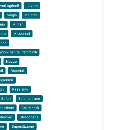
vori agricoli
Lavoro
Magia
Malattie
nio
Militari
iere
Missionari
liche
zioni genitali femminili
Nozze
li
Ospedali
igionieri
ghi
Razzismo
Safari
Sciamanismo
cessione
Solidarietà
Stranieri
Stregoneria
ore
Superstizione