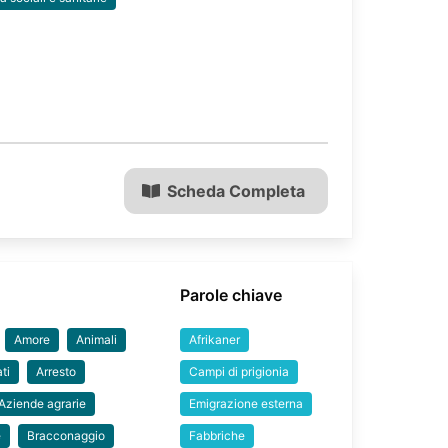
Scheda Completa
Parole chiave
Amore
Animali
Afrikaner
ti
Arresto
Campi di prigionia
Aziende agrarie
Emigrazione esterna
e
Bracconaggio
Fabbriche