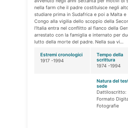
avvenuto negli anni Settanta per motivi di s
nella farm che il padre costituisce negli alt
studiare prima in Sudafrica e poi a Malta e i
Congo alla vigilia dello scoppio della Se
l’Italia entra nel conflitto al fianco della G
arrestato con la famiglia e internato per due
lutto della morte del padre. Nella sua vi...
Estremi cronologici
Tempo della
scrittura
1917 -1994
1974 -1994
Natura del tes
sede
Dattiloscritto:
Formato Digita
Fotografie