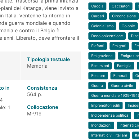
alute. Trascorsa la prima infanzia
Caccia
Cacciatori
opiani del Katanga, viene inviato a
n Italia. Ventenne fa ritorno in
Carceri
Circoncisione
conda guerra mondiale e quando
Colonialismo
Colonie
ermania e contro il Belgio è
Decolonizzazione
Disc
 anni. Liberato, deve affrontare il
Elefanti
Emigrati
Em
Emigrazione
Emigrazion
Tipologia testuale
Memoria
Escursioni
Famiglia
Folclore
Funerali
G
Guerra
Guerra civile
to in
Consistenza
564 p.
Guerra mondiale 1939-194
 4
Imprenditori edili
Incide
Collocazione
le: 1
MP/19
Indipendenza politica
I
Inondazioni
Internati civ
Internati civili italiani
It