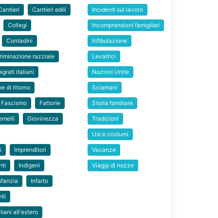
Cantieri
Cantieri edili
Incidenti sul lavoro
Collegi
Incomprensioni famigliari
Contadini
Infibulazione
riminazione razziale
Levatrici
igrati italiani
Nazioni Unite
e di ritorno
Sciamani
Fascismo
Fattorie
Storia familiare
emelli
Giovinezza
Tradizioni
Usi e costumi
5
Imprenditori
Vacanze
nti
Indigeni
Viaggi di nozze
nfanzia
Infarto
ili
aliani all'estero