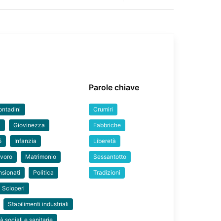
Parole chiave
ontadini
Crumiri
a
Giovinezza
Fabbriche
5
Infanzia
Liberetà
voro
Matrimonio
Sessantotto
sionati
Politica
Tradizioni
Scioperi
Stabilimenti industriali
tà sociali e sanitarie