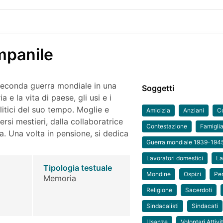
mpanile
a Seconda guerra mondiale in una
Soggetti
 e la vita di paese, gli usi e i
olitici del suo tempo. Moglie e
Amicizia
Anziani
C
rsi mestieri, dalla collaboratrice
Contestazione
Famigli
. Una volta in pensione, si dedica
Guerra mondiale 1939-194
Lavoratori domestici
La
Tipologia testuale
Mondine
Ospizi
Pen
Memoria
Religione
Sacerdoti
Sindacalisti
Sindacati
Usanze
Volontari Attivi