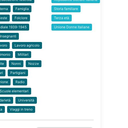
terna
Famiglia
Storia familiare
Feste
Folclore
Terza età
diale 1939-1945
Unione Donne Italiane
Insegnanti
voro
Lavoro agricolo
imonio
Militari
ite
Nonni
Nozze
ri
Partigiani
nione
Radio
Scuole elementari
darietà
Università
ta
Viaggi in treno