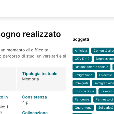
sogno realizzato
Soggetti
un momento di difficoltà
Amicizia
Comunità allo
percorso di studi universitari e si
COVID-19
Depressione
Distanziamento sociale
Tipologia testuale
Emigrazione
Epidemie
Memoria
Immigrati
Immigrati alb
Introspezione
Lavorator
to in
Consistenza
Pandemie
Permesso di
4 p.
le: 1
Quarantena
Solidarietà
Collocazione
 2