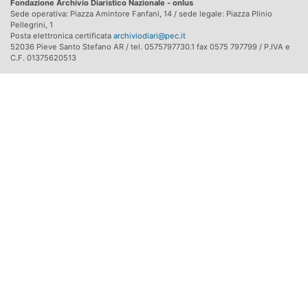
Fondazione Archivio Diaristico Nazionale - onlus
Sede operativa: Piazza Amintore Fanfani, 14 / sede legale: Piazza Plinio
Pellegrini, 1
Posta elettronica certificata
archiviodiari@pec.it
52036 Pieve Santo Stefano AR / tel. 0575797730.1 fax 0575 797799 / P.IVA e
C.F. 01375620513