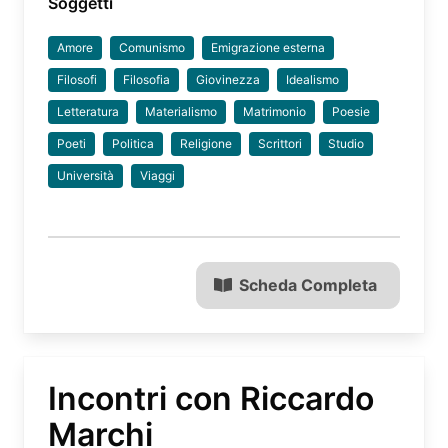
Soggetti
Amore
Comunismo
Emigrazione esterna
Filosofi
Filosofia
Giovinezza
Idealismo
Letteratura
Materialismo
Matrimonio
Poesie
Poeti
Politica
Religione
Scrittori
Studio
Università
Viaggi
Scheda Completa
Incontri con Riccardo
Marchi