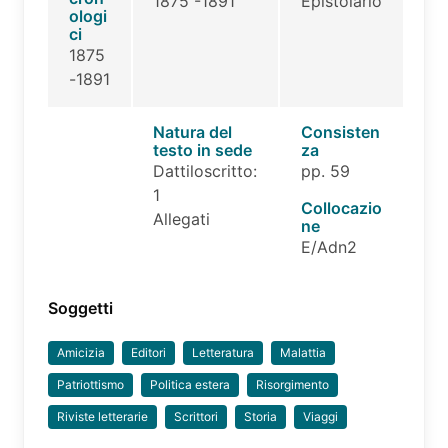
1875 -1891
Epistolario
ologi
ci
1875
-1891
Natura del
Consisten
testo in sede
za
Dattiloscritto:
pp. 59
1
Collocazio
Allegati
ne
E/Adn2
Soggetti
Amicizia
Editori
Letteratura
Malattia
Patriottismo
Politica estera
Risorgimento
Riviste letterarie
Scrittori
Storia
Viaggi