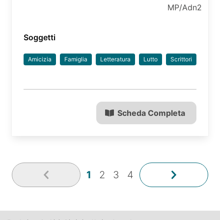
MP/Adn2
Soggetti
Amicizia
Famiglia
Letteratura
Lutto
Scrittori
Scheda Completa
1
2
3
4