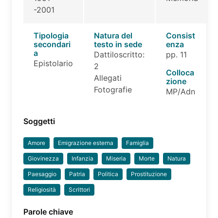
-2001
Tipologia
Natura del
Consist
secondari
testo in sede
enza
a
Dattiloscritto:
pp. 11
Epistolario
2
Colloca
Allegati
zione
Fotografie
MP/Adn
Soggetti
Amore
Emigrazione esterna
Famiglia
Giovinezza
Infanzia
Miseria
Morte
Natura
Paesaggio
Patria
Politica
Prostituzione
Religiosità
Scrittori
Parole chiave