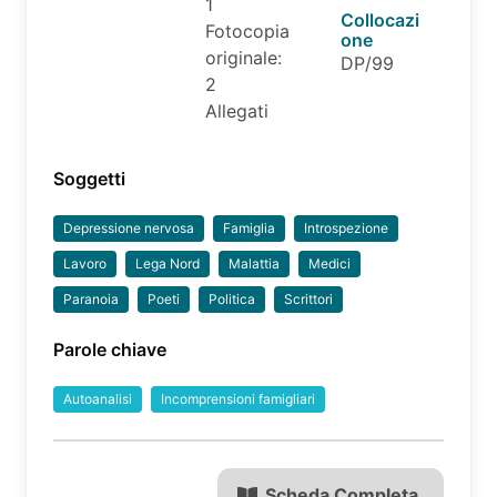
1
Collocazi
Fotocopia
one
originale:
DP/99
2
Allegati
Soggetti
Depressione nervosa
Famiglia
Introspezione
Lavoro
Lega Nord
Malattia
Medici
Paranoia
Poeti
Politica
Scrittori
Parole chiave
Autoanalisi
Incomprensioni famigliari
Scheda Completa