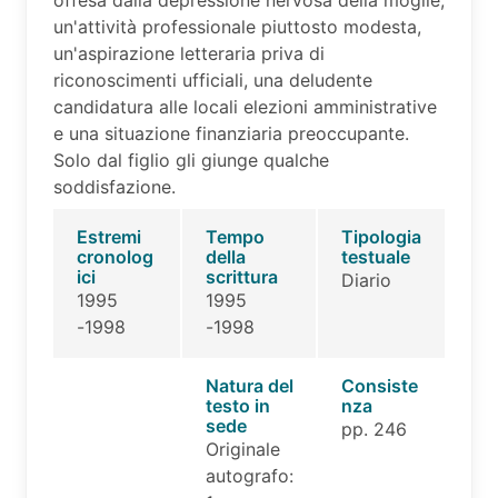
offesa dalla depressione nervosa della moglie,
un'attività professionale piuttosto modesta,
un'aspirazione letteraria priva di
riconoscimenti ufficiali, una deludente
candidatura alle locali elezioni amministrative
e una situazione finanziaria preoccupante.
Solo dal figlio gli giunge qualche
soddisfazione.
Estremi
Tempo
Tipologia
cronolog
della
testuale
ici
scrittura
Diario
1995
1995
-1998
-1998
Natura del
Consiste
testo in
nza
sede
pp. 246
Originale
autografo: