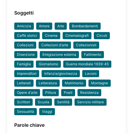
Soggetti
Amicizia
Amore
Arte
Bombardamenti
Caffè storici
Cinema
Cinematografi
Circoli
Collezioni
Collezioni d'arte
Collezionisti
Diserzione
Emigrazione esterna
Fallimento
Famiglia
Giornalismo
Guerra mondiale 1939-45
Imprenditori
Infanzia/giovinezza
Lavoro
Letterati
Letteratura
Matrimonio
Montagne
Opere d'arte
Pittura
Poeti
Resistenza
Scrittori
Scuola
Senilità
Servizio militare
Sessualità
Viaggi
Parole chiave