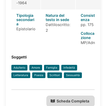
-1964
Tipologia
Natura del
Consist
secondari
testo in sede
enza
a
Dattiloscritto:
pp. 175
Epistolario
2
Colloca
zione
MP/Adn
Soggetti
Adulterio
Amore
Famiglia
Infedeltà
Letteratura
Poesia
Scrittori
Sessualità
Scheda Completa