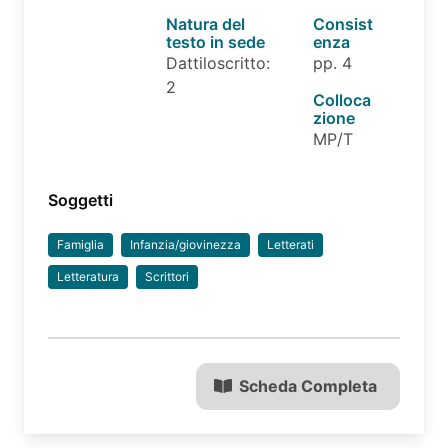
Natura del
Consist
testo in sede
enza
Dattiloscritto:
pp. 4
2
Colloca
zione
MP/T
Soggetti
Famiglia
Infanzia/giovinezza
Letterati
Letteratura
Scrittori
Scheda Completa