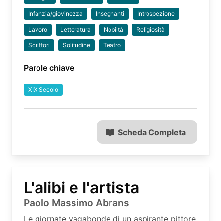
Infanzia/giovinezza
Insegnanti
Introspezione
Lavoro
Letteratura
Nobiltà
Religiosità
Scrittori
Solitudine
Teatro
Parole chiave
XIX Secolo
Scheda Completa
L'alibi e l'artista
Paolo Massimo Abrans
Le giornate vagabonde di un aspirante pittore