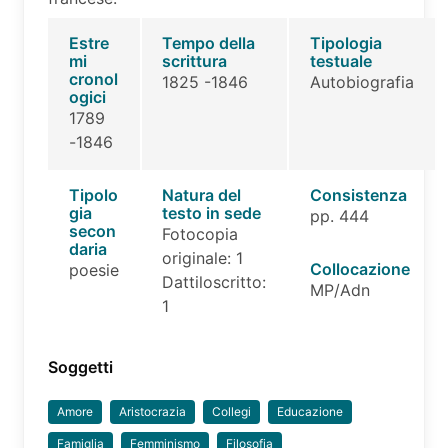
Estre
Tempo della
Tipologia
mi
scrittura
testuale
cronol
1825 -1846
Autobiografia
ogici
1789
-1846
Tipolo
Natura del
Consistenza
gia
testo in sede
pp. 444
secon
Fotocopia
daria
originale: 1
Collocazione
poesie
Dattiloscritto:
MP/Adn
1
Soggetti
Amore
Aristocrazia
Collegi
Educazione
Famiglia
Femminismo
Filosofia