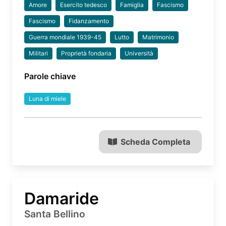
Amore
Esercito tedesco
Famiglia
Fascismo
Fascismo
Fidanzamento
Guerra mondiale 1939-45
Lutto
Matrimonio
Militari
Proprietà fondaria
Università
Parole chiave
Luna di miele
Scheda Completa
Damaride
Santa Bellino