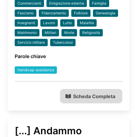
Commercianti
Emigrazione esterna
Famiglia
Fascismo
Fidanzamento
Folklore
Genealogia
Insegnanti
Lavoro
Lutto
Malattia
Matrimonio
Militari
Morte
Religiosità
Servizio militare
Tubercolosi
Parole chiave
Handicap-assistenza
Scheda Completa
[...] Andammo