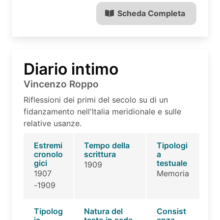
Scheda Completa
Diario intimo
Vincenzo Roppo
Riflessioni dei primi del secolo su di un
fidanzamento nell'Italia meridionale e sulle
relative usanze.
Estremi
Tempo della
Tipologi
cronolo
scrittura
a
gici
testuale
1909
1907
Memoria
-1909
Tipolog
Natura del
Consist
ia
testo in sede
enza