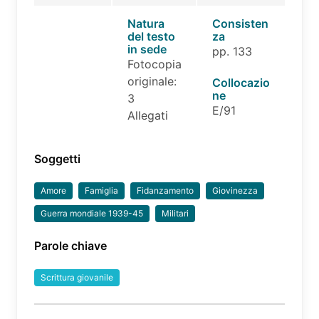
Natura
Consisten
del testo
za
in sede
pp. 133
Fotocopia
originale:
Collocazio
ne
3
E/91
Allegati
Soggetti
Amore
Famiglia
Fidanzamento
Giovinezza
Guerra mondiale 1939-45
Militari
Parole chiave
Scrittura giovanile