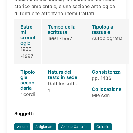
storico ambientale, e una sezione antologica
di fonti che affontano i temi trattati.
Estre
Tempo della
Tipologia
mi
scrittura
testuale
cronol
1991 -1997
Autobiografia
ogici
1930
-1997
Tipolo
Natura del
Consistenza
gia
testo in sede
pp. 1436
secon
Dattiloscritto:
daria
Collocazione
1
ricordi
MP/Adn
Soggetti
Amore
Artigianato
Azione Cattolica
Colonie