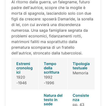
Al ritorno dalla guerra, un falegname, futuro
padre dell'autrice, scopre che la moglie è
morta di spagnola, lasciandolo solo con due
figli da crescere: sposerà Damaride, la sorella
di lei, con cui avvierà una discendenza
numerosa. Una saga famigliare segnata da
problemi economici, fidanzamenti rotti,
matrimoni falliti ma soprattutto dalla
prematura scomparsa di un fratello
dell'autrice, stroncato dalla tubercolosi.
Estremi
Tempo
Tipologia
cronolog
della
testuale
ici
scrittura
Memoria
1920
1992
-1946
-1996
Natura del
Consiste
testo in
nza
sede
pp. 43