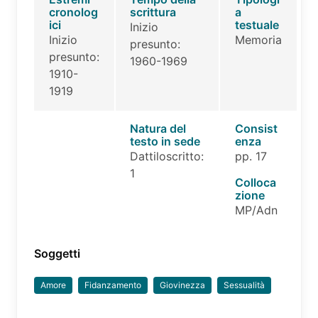
cronolog
scrittura
a
ici
testuale
Inizio
Inizio
Memoria
presunto:
presunto:
1960-1969
1910-
1919
Natura del
Consist
testo in sede
enza
Dattiloscritto:
pp. 17
1
Colloca
zione
MP/Adn
Soggetti
Amore
Fidanzamento
Giovinezza
Sessualità