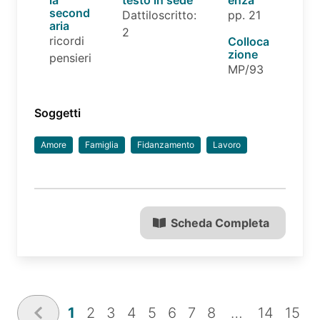
second
Dattiloscritto:
pp. 21
aria
2
ricordi
Colloca
zione
pensieri
MP/93
Soggetti
Amore
Famiglia
Fidanzamento
Lavoro
Scheda Completa
1
2
3
4
5
6
7
8
…
14
15