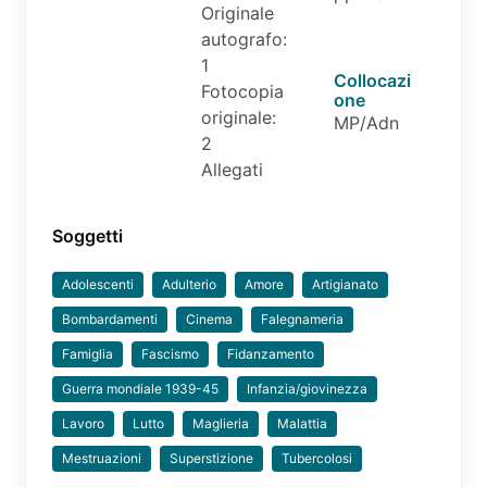
Originale
autografo:
1
Collocazi
Fotocopia
one
originale:
MP/Adn
2
Allegati
Soggetti
Adolescenti
Adulterio
Amore
Artigianato
Bombardamenti
Cinema
Falegnameria
Famiglia
Fascismo
Fidanzamento
Guerra mondiale 1939-45
Infanzia/giovinezza
Lavoro
Lutto
Maglieria
Malattia
Mestruazioni
Superstizione
Tubercolosi