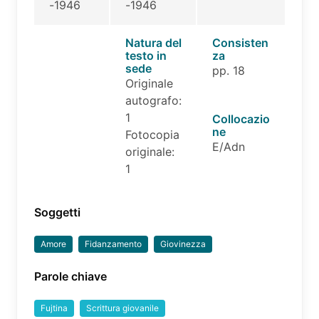
-1946
-1946
Natura del
Consisten
testo in
za
sede
pp. 18
Originale
autografo:
1
Collocazio
ne
Fotocopia
E/Adn
originale:
1
Soggetti
Amore
Fidanzamento
Giovinezza
Parole chiave
Fujtina
Scrittura giovanile