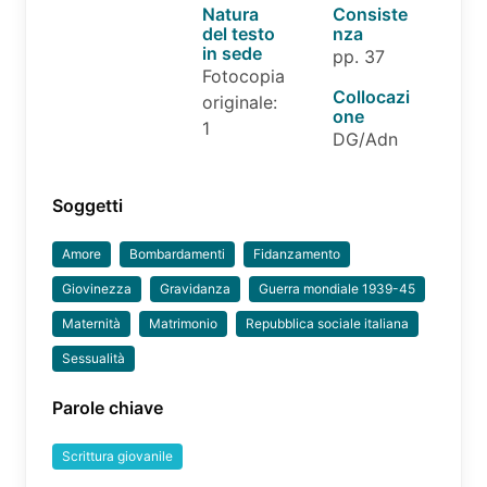
Natura
Consiste
del testo
nza
in sede
pp. 37
Fotocopia
Collocazi
originale:
one
1
DG/Adn
Soggetti
Amore
Bombardamenti
Fidanzamento
Giovinezza
Gravidanza
Guerra mondiale 1939-45
Maternità
Matrimonio
Repubblica sociale italiana
Sessualità
Parole chiave
Scrittura giovanile