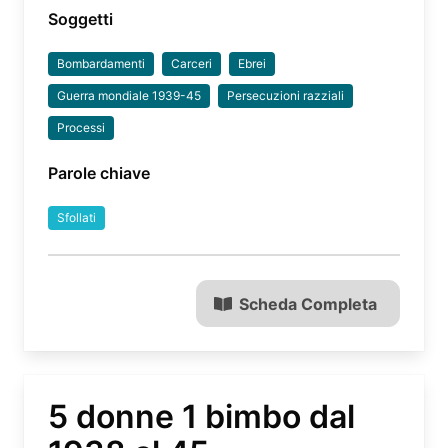
Soggetti
Bombardamenti
Carceri
Ebrei
Guerra mondiale 1939-45
Persecuzioni razziali
Processi
Parole chiave
Sfollati
Scheda Completa
5 donne 1 bimbo dal