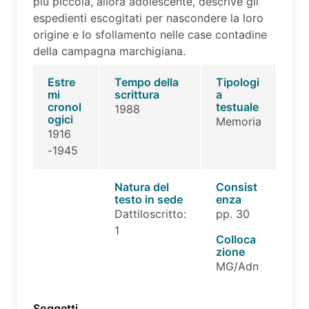
più piccola, allora adolescente, descrive gli
espedienti escogitati per nascondere la loro
origine e lo sfollamento nelle case contadine
della campagna marchigiana.
Estre
Tempo della
Tipologi
mi
scrittura
a
cronol
testuale
1988
ogici
Memoria
1916
-1945
Natura del
Consist
testo in sede
enza
Dattiloscritto:
pp. 30
1
Colloca
zione
MG/Adn
Soggetti