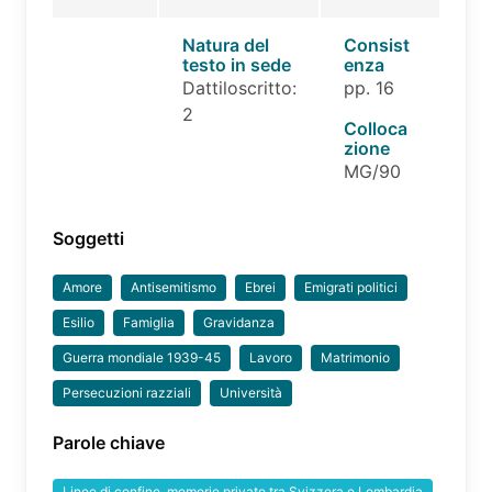
Natura del
Consist
testo in sede
enza
Dattiloscritto:
pp. 16
2
Colloca
zione
MG/90
Soggetti
Amore
Antisemitismo
Ebrei
Emigrati politici
Esilio
Famiglia
Gravidanza
Guerra mondiale 1939-45
Lavoro
Matrimonio
Persecuzioni razziali
Università
Parole chiave
Linee di confine, memorie private tra Svizzera e Lombardia