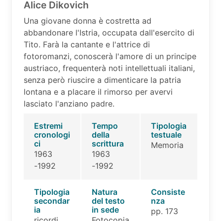
Alice Dikovich
Una giovane donna è costretta ad
abbandonare l'Istria, occupata dall'esercito di
Tito. Farà la cantante e l'attrice di
fotoromanzi, conoscerà l'amore di un principe
austriaco, frequenterà noti intellettuali italiani,
senza però riuscire a dimenticare la patria
lontana e a placare il rimorso per avervi
lasciato l'anziano padre.
Estremi
Tempo
Tipologia
cronologi
della
testuale
ci
scrittura
Memoria
1963
1963
-1992
-1992
Tipologia
Natura
Consiste
secondar
del testo
nza
ia
in sede
pp. 173
ricordi
Fotocopia