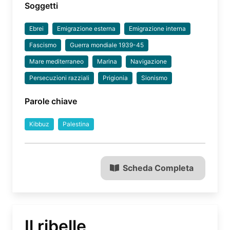
Soggetti
Ebrei
Emigrazione esterna
Emigrazione interna
Fascismo
Guerra mondiale 1939-45
Mare mediterraneo
Marina
Navigazione
Persecuzioni razziali
Prigionia
Sionismo
Parole chiave
Kibbuz
Palestina
Scheda Completa
Il ribelle