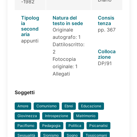
-1982
Tipolog
Natura del
Consis
ia
testo in sede
tenza
second
Originale
pp. 367
aria
autografo: 1
appunti
Dattiloscritto:
Colloca
2
zione
Fotocopia
DP/91
originale: 1
Allegati
Soggetti
Amore
Comunismo
Ebrei
Educazione
Giovinezza
Introspezione
Matrimonio
Pacifismo
Pedagogia
Politica
Psicanalisi
Sessualità
Sionismo
Sogno
Tossicomani