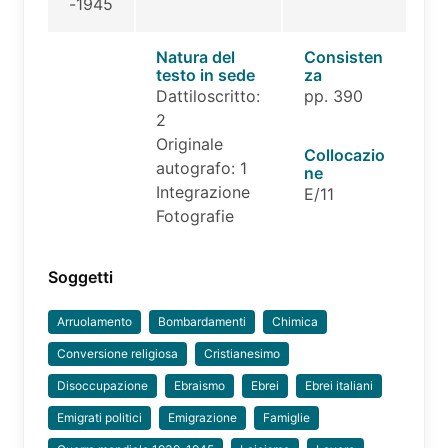
-1945
Natura del
Consisten
testo in sede
za
Dattiloscritto:
pp. 390
2
Originale
Collocazio
autografo: 1
ne
Integrazione
E/11
Fotografie
Soggetti
Arruolamento
Bombardamenti
Chimica
Conversione religiosa
Cristianesimo
Disoccupazione
Ebraismo
Ebrei
Ebrei italiani
Emigrati politici
Emigrazione
Famiglie