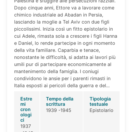
Palestina e sfuggire alle persecuzioni razziali.
Dopo cinque anni, Ettore va a lavorare come
chimico industriale ad Abadan in Persia,
lasciando la moglie a Tel Aviv con due figli
piccolissimi. Inizia così un fitto epistolario in
cui Adele, rimasta sola a crescere i figli Hanna
e Daniel, lo rende partecipe in ogni momento
della vita familiare. Caparbia e tenace,
nonostante le difficoltà, si adatta ai lavori più
umili pur di partecipare economicamente al
mantenimento della famiglia. I coniugi
condividono le ansie per i parenti rimasti in
Italia esposti ai pericoli della guerra e del...
Estre
Tempo della
Tipologia
mi
scrittura
testuale
cron
1939 -1945
Epistolario
ologi
ci
1937