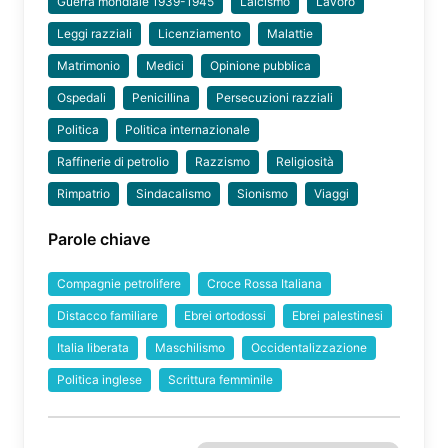
Guerra mondiale 1939-1945
Laicismo
Lavoro
Leggi razziali
Licenziamento
Malattie
Matrimonio
Medici
Opinione pubblica
Ospedali
Penicillina
Persecuzioni razziali
Politica
Politica internazionale
Raffinerie di petrolio
Razzismo
Religiosità
Rimpatrio
Sindacalismo
Sionismo
Viaggi
Parole chiave
Compagnie petrolifere
Croce Rossa Italiana
Distacco familiare
Ebrei ortodossi
Ebrei palestinesi
Italia liberata
Maschilismo
Occidentalizzazione
Politica inglese
Scrittura femminile