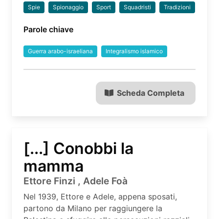
Spie
Spionaggio
Sport
Squadristi
Tradizioni
Parole chiave
Guerra arabo-israeliana
Integralismo islamico
Scheda Completa
[...] Conobbi la
mamma
Ettore Finzi , Adele Foà
Nel 1939, Ettore e Adele, appena sposati,
partono da Milano per raggiungere la