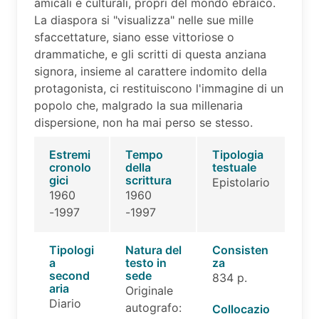
amicali e culturali, propri del mondo ebraico.
La diaspora si "visualizza" nelle sue mille
sfaccettature, siano esse vittoriose o
drammatiche, e gli scritti di questa anziana
signora, insieme al carattere indomito della
protagonista, ci restituiscono l'immagine di un
popolo che, malgrado la sua millenaria
dispersione, non ha mai perso se stesso.
Estremi
Tempo
Tipologia
cronolo
della
testuale
gici
scrittura
Epistolario
1960
1960
-1997
-1997
Tipologi
Natura del
Consisten
a
testo in
za
second
sede
834 p.
aria
Originale
Diario
autografo:
Collocazio