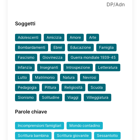
DP/Adn
Soggetti
Adolescenti
Amicizia
Amore
Arte
Bombardamenti
Ebrei
Educazione
Famiglia
Fascismo
Giovinezza
Guerra mondiale 1939-45
Infanzia
Insegnanti
Introspezione
Letteratura
Lutto
Matrimonio
Natura
Nevrosi
Pedagogia
Pittura
Religiosità
Scuola
Sionismo
Solitudine
Viaggi
Villeggiatura
Parole chiave
Incomprensioni famigliari
Mondo contadino
Scrittura bambina
Scrittura giovanile
Sessantotto