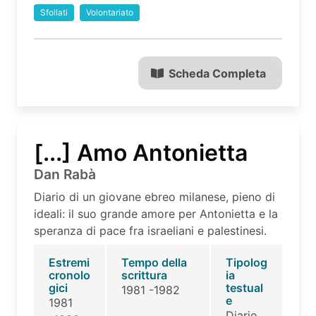
Sfollati
Volontariato
Scheda Completa
[...] Amo Antonietta
Dan Rabà
Diario di un giovane ebreo milanese, pieno di
ideali: il suo grande amore per Antonietta e la
speranza di pace fra israeliani e palestinesi.
Estremi
Tempo della
Tipolog
cronolo
scrittura
ia
gici
testual
1981 -1982
e
1981
Diario