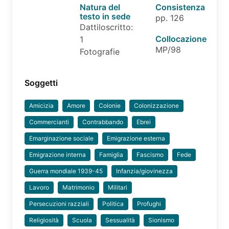
Natura del
Consistenza
testo in sede
pp. 126
Dattiloscritto:
Collocazione
1
MP/98
Fotografie
Soggetti
Amicizia
Amore
Colonie
Colonizzazione
Commercianti
Contrabbando
Ebrei
Emarginazione sociale
Emigrazione esterna
Emigrazione interna
Famiglia
Fascismo
Fede
Guerra mondiale 1939-45
Infanzia/giovinezza
Lavoro
Matrimonio
Militari
Persecuzioni razziali
Politica
Profughi
Religiosità
Scuola
Sessualità
Sionismo