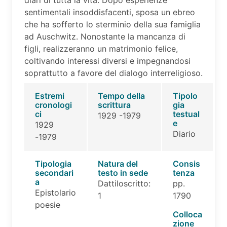
diari di tutta la vita. Dopo esperienze
sentimentali insoddisfacenti, sposa un ebreo
che ha sofferto lo sterminio della sua famiglia
ad Auschwitz. Nonostante la mancanza di
figli, realizzeranno un matrimonio felice,
coltivando interessi diversi e impegnandosi
soprattutto a favore del dialogo interreligioso.
Estremi
Tempo della
Tipolo
cronologi
scrittura
gia
ci
testual
1929 -1979
e
1929
Diario
-1979
Tipologia
Natura del
Consis
secondari
testo in sede
tenza
a
Dattiloscritto:
pp.
Epistolario
1
1790
poesie
Colloca
zione