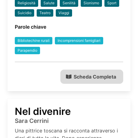
Religiosità
Salute
Senilità
Sionismo
Sport
Suicidio
Teatro
Viaggi
Parole chiave
Bibliotechine rurali
Incomprensioni famigliari
Parapendio
Scheda Completa
Nel divenire
Sara Cerrini
Una pittrice toscana si racconta attraverso i