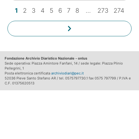
1
2
3
4
5
6
7
8
…
273
274
Fondazione Archivio Diaristico Nazionale - onlus
Sede operativa: Piazza Amintore Fanfani, 14 / sede legale: Piazza Plinio
Pellegrini, 1
Posta elettronica certificata
archiviodiari@pec.it
52036 Pieve Santo Stefano AR / tel. 0575797730.1 fax 0575 797799 / P.IVA e
C.F. 01375620513