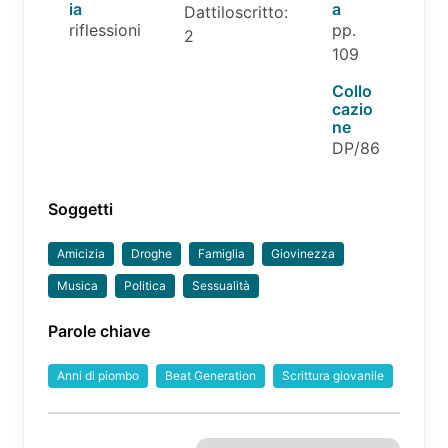
ia
a
Dattiloscritto:
riflessioni
pp.
2
109
Collo
cazio
ne
DP/86
Soggetti
Amicizia
Droghe
Famiglia
Giovinezza
Musica
Politica
Sessualità
Parole chiave
Anni di piombo
Beat Generation
Scrittura giovanile