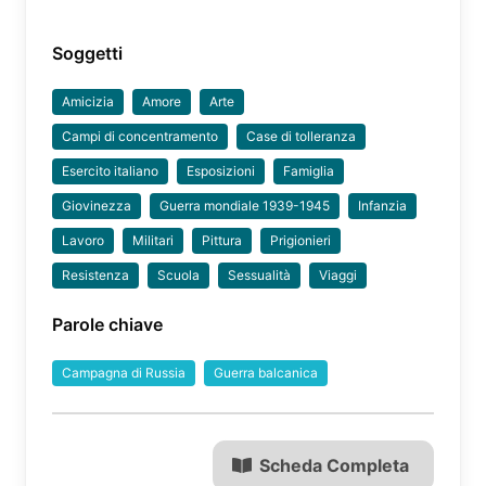
Soggetti
Amicizia
Amore
Arte
Campi di concentramento
Case di tolleranza
Esercito italiano
Esposizioni
Famiglia
Giovinezza
Guerra mondiale 1939-1945
Infanzia
Lavoro
Militari
Pittura
Prigionieri
Resistenza
Scuola
Sessualità
Viaggi
Parole chiave
Campagna di Russia
Guerra balcanica
Scheda Completa