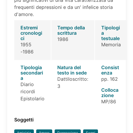
più significativi di una vita caratterizzata da
frequenti depressioni e da un' infelice storia
d'amore.
Estremi
Tempo della
Tipologi
cronologi
scrittura
a
ci
testuale
1986
1955
Memoria
-1986
Tipologia
Natura del
Consist
secondari
testo in sede
enza
a
Dattiloscritto:
pp. 162
Diario
3
Colloca
ricordi
zione
Epistolario
MP/86
Soggetti
Amicizia
Amore
Depressione
Sogni