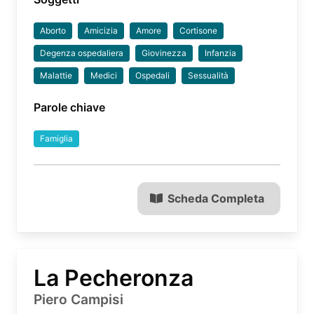
Aborto
Amicizia
Amore
Cortisone
Degenza ospedaliera
Giovinezza
Infanzia
Malattie
Medici
Ospedali
Sessualità
Parole chiave
Famiglia
Scheda Completa
La Pecheronza
Piero Campisi