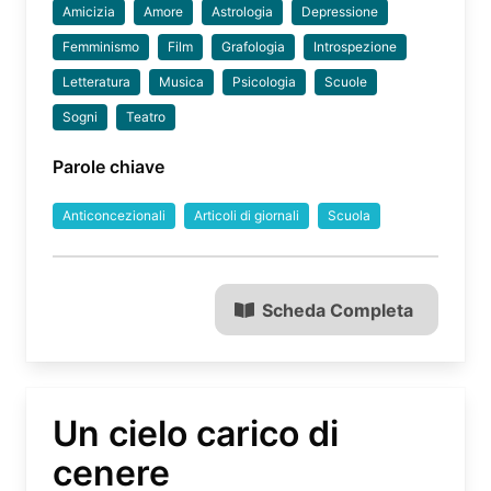
Amicizia
Amore
Astrologia
Depressione
Femminismo
Film
Grafologia
Introspezione
Letteratura
Musica
Psicologia
Scuole
Sogni
Teatro
Parole chiave
Anticoncezionali
Articoli di giornali
Scuola
Scheda Completa
Un cielo carico di
cenere