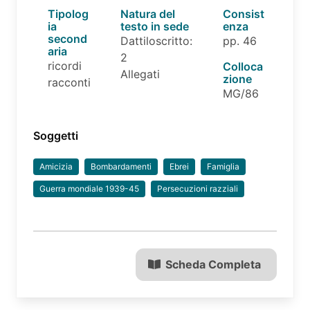
Tipolog
Natura del
Consist
ia
testo in sede
enza
second
Dattiloscritto:
pp. 46
aria
2
ricordi
Colloca
Allegati
zione
racconti
MG/86
Soggetti
Amicizia
Bombardamenti
Ebrei
Famiglia
Guerra mondiale 1939-45
Persecuzioni razziali
Scheda Completa