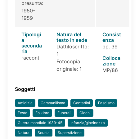
presunta:
1950-
1959
Tipologi
Natura del
Consist
a
testo in sede
enza
seconda
Dattiloscritto:
pp. 39
ria
1
racconti
Colloca
Fotocopia
zione
originale: 1
MP/86
Soggetti
Amicizia
Campanilismo
Contadini
Fascismo
Feste
Folklore
Funerali
Giochi
Guerra mondiale 1939-45
Infanzia/giovinezza
Natura
Scuola
Superstizione