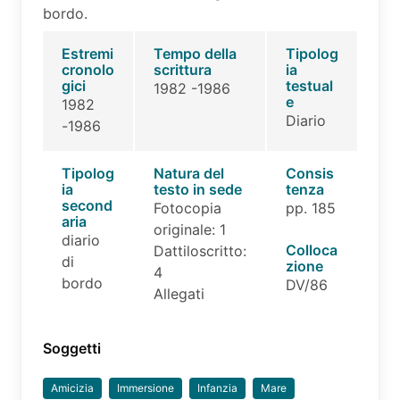
bordo.
Estremi
Tempo della
Tipolog
cronolo
scrittura
ia
gici
testual
1982 -1986
e
1982
Diario
-1986
Tipolog
Natura del
Consis
ia
testo in sede
tenza
second
Fotocopia
pp. 185
aria
originale: 1
diario
Colloca
Dattiloscritto:
di
zione
4
bordo
DV/86
Allegati
Soggetti
Amicizia
Immersione
Infanzia
Mare