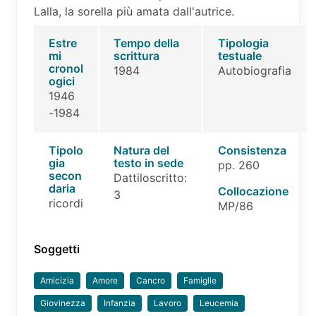
Lalla, la sorella più amata dall'autrice.
Estre
Tempo della
Tipologia
mi
scrittura
testuale
cronol
1984
Autobiografia
ogici
1946
-1984
Tipolo
Natura del
Consistenza
gia
testo in sede
pp. 260
secon
Dattiloscritto:
daria
Collocazione
3
ricordi
MP/86
Soggetti
Amicizia
Amore
Cancro
Famiglie
Giovinezza
Infanzia
Lavoro
Leucemia