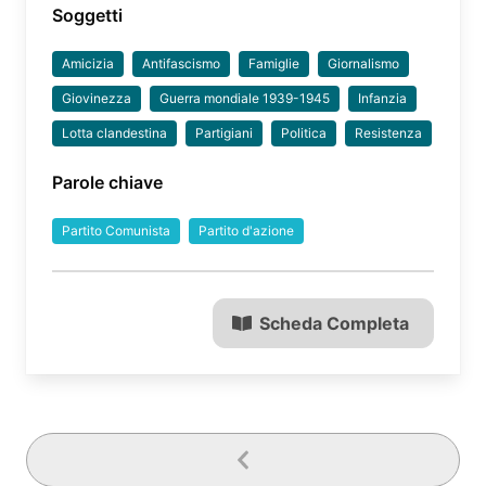
Soggetti
Amicizia
Antifascismo
Famiglie
Giornalismo
Giovinezza
Guerra mondiale 1939-1945
Infanzia
Lotta clandestina
Partigiani
Politica
Resistenza
Parole chiave
Partito Comunista
Partito d'azione
Scheda Completa