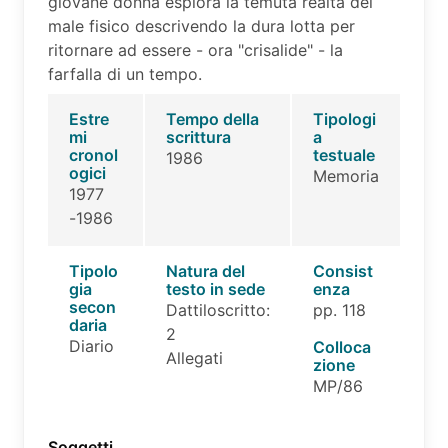
giovane donna esplora la temuta realtà del
male fisico descrivendo la dura lotta per
ritornare ad essere - ora "crisalide" - la
farfalla di un tempo.
Estre
Tempo della
Tipologi
mi
scrittura
a
cronol
testuale
1986
ogici
Memoria
1977
-1986
Tipolo
Natura del
Consist
gia
testo in sede
enza
secon
Dattiloscritto:
pp. 118
daria
2
Diario
Colloca
Allegati
zione
MP/86
Soggetti