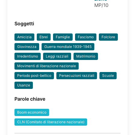
MP/10
Soggetti
Amicizia
Ebrei
Famiglie
Fascismo
Folclore
Giovinezza
Guerra mondiale 1939-1945
Irredentismo
Leggi razziali
Matrimonio
Movimenti di liberazione nazionale
Periodo post-bellico
Persecuzioni razziali
Scuole
Usanze
Parole chiave
Boom economico
CLN (Comitato di liberazione nazionale)