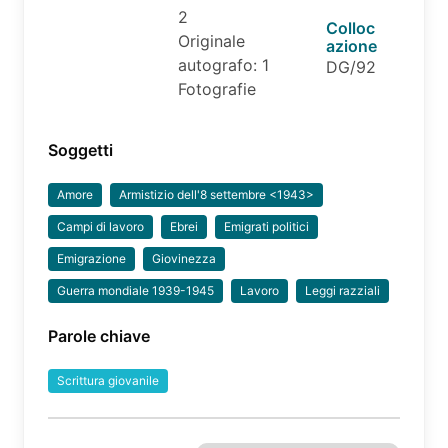
2
Colloc
Originale
azione
autografo: 1
DG/92
Fotografie
Soggetti
Amore
Armistizio dell'8 settembre <1943>
Campi di lavoro
Ebrei
Emigrati politici
Emigrazione
Giovinezza
Guerra mondiale 1939-1945
Lavoro
Leggi razziali
Parole chiave
Scrittura giovanile