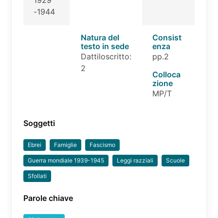
-1944
Natura del
Consist
testo in sede
enza
Dattiloscritto:
pp.2
2
Colloca
zione
MP/T
Soggetti
Ebrei
Famiglie
Fascismo
Guerra mondiale 1939-1945
Leggi razziali
Scuole
Sfollati
Parole chiave