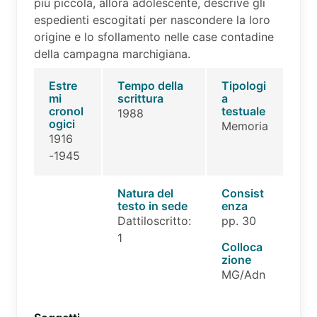
più piccola, allora adolescente, descrive gli
espedienti escogitati per nascondere la loro
origine e lo sfollamento nelle case contadine
della campagna marchigiana.
Estre
Tempo della
Tipologi
mi
scrittura
a
cronol
testuale
1988
ogici
Memoria
1916
-1945
Natura del
Consist
testo in sede
enza
Dattiloscritto:
pp. 30
1
Colloca
zione
MG/Adn