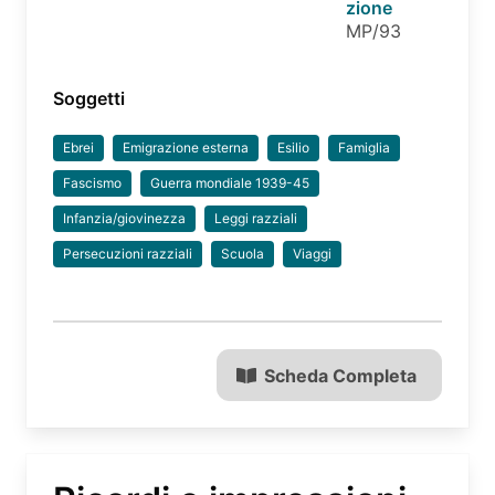
zione
MP/93
Soggetti
Ebrei
Emigrazione esterna
Esilio
Famiglia
Fascismo
Guerra mondiale 1939-45
Infanzia/giovinezza
Leggi razziali
Persecuzioni razziali
Scuola
Viaggi
Scheda Completa