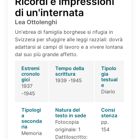
Ricordi e impressioni
di un'internata
Lea Ottolenghi
Un'ebrea di famiglia borghese si rifugia in
Svizzera per sfuggire alle leggi razziali: dovrà
adattarsi ai campi di lavoro e a vivere lontana
dal suo più grande affetto.
Estremi
Tempo della
Tipolo
cronolo
scrittura
gia
gici
testual
1939 -1945
e
1937
Diario
-1945
Tipologi
Natura del
Consi
a
testo in sede
stenza
seconda
Fotocopia
pp.
ria
originale: 1
154
Memoria
Dattiloscritto: