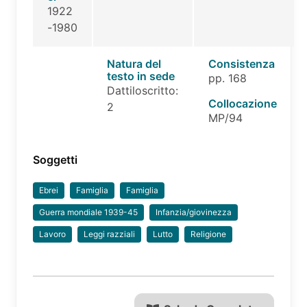
1922
-1980
Natura del
Consistenza
testo in sede
pp. 168
Dattiloscritto:
Collocazione
2
MP/94
Soggetti
Ebrei
Famiglia
Famiglia
Guerra mondiale 1939-45
Infanzia/giovinezza
Lavoro
Leggi razziali
Lutto
Religione