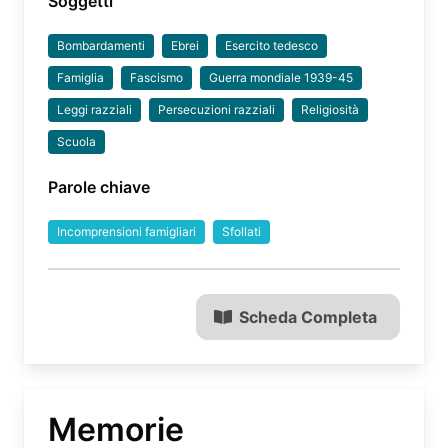
Soggetti
Bombardamenti
Ebrei
Esercito tedesco
Famiglia
Fascismo
Guerra mondiale 1939-45
Leggi razziali
Persecuzioni razziali
Religiosità
Scuola
Parole chiave
Incomprensioni famigliari
Sfollati
Scheda Completa
Memorie