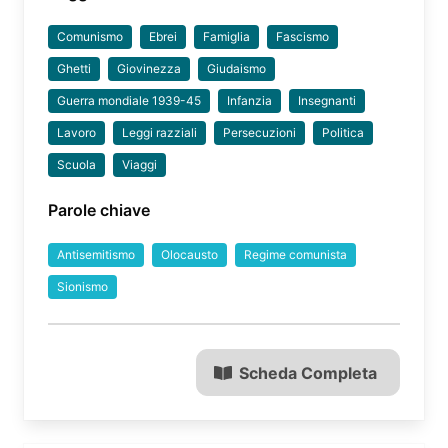
Comunismo
Ebrei
Famiglia
Fascismo
Ghetti
Giovinezza
Giudaismo
Guerra mondiale 1939-45
Infanzia
Insegnanti
Lavoro
Leggi razziali
Persecuzioni
Politica
Scuola
Viaggi
Parole chiave
Antisemitismo
Olocausto
Regime comunista
Sionismo
Scheda Completa