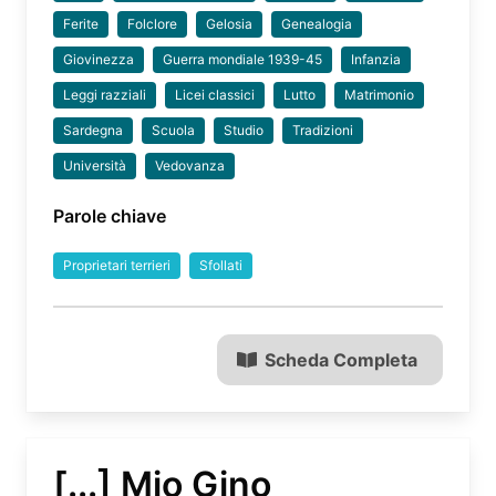
Ferite
Folclore
Gelosia
Genealogia
Giovinezza
Guerra mondiale 1939-45
Infanzia
Leggi razziali
Licei classici
Lutto
Matrimonio
Sardegna
Scuola
Studio
Tradizioni
Università
Vedovanza
Parole chiave
Proprietari terrieri
Sfollati
Scheda Completa
[...] Mio Gino