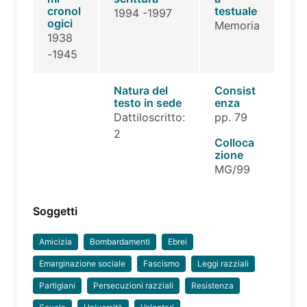
cronol
testuale
1994 -1997
ogici
Memoria
1938
-1945
Natura del
Consist
testo in sede
enza
Dattiloscritto:
pp. 79
2
Colloca
zione
MG/99
Soggetti
Amicizia
Bombardamenti
Ebrei
Emarginazione sociale
Fascismo
Leggi razziali
Partigiani
Persecuzioni razziali
Resistenza