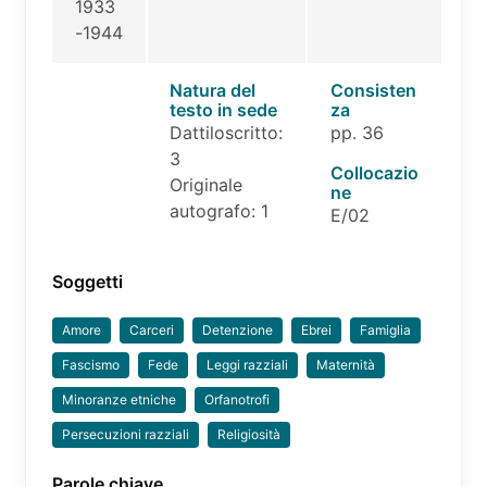
1933
-1944
Natura del
Consisten
testo in sede
za
Dattiloscritto:
pp. 36
3
Collocazio
Originale
ne
autografo: 1
E/02
Soggetti
Amore
Carceri
Detenzione
Ebrei
Famiglia
Fascismo
Fede
Leggi razziali
Maternità
Minoranze etniche
Orfanotrofi
Persecuzioni razziali
Religiosità
Parole chiave