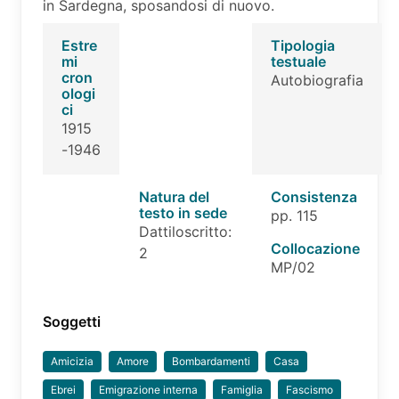
in Sardegna, sposandosi di nuovo.
Estre
Tipologia
mi
testuale
cron
Autobiografia
ologi
ci
1915
-1946
Natura del
Consistenza
testo in sede
pp. 115
Dattiloscritto:
Collocazione
2
MP/02
Soggetti
Amicizia
Amore
Bombardamenti
Casa
Ebrei
Emigrazione interna
Famiglia
Fascismo