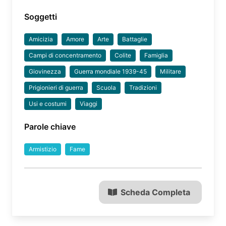
Soggetti
Amicizia
Amore
Arte
Battaglie
Campi di concentramento
Colite
Famiglia
Giovinezza
Guerra mondiale 1939-45
Militare
Prigionieri di guerra
Scuola
Tradizioni
Usi e costumi
Viaggi
Parole chiave
Armistizio
Fame
Scheda Completa