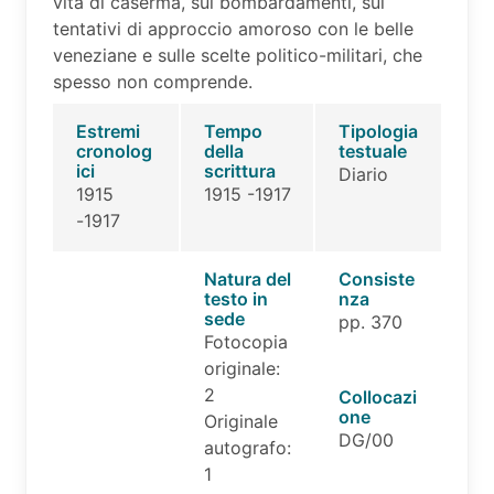
vita di caserma, sui bombardamenti, sui
tentativi di approccio amoroso con le belle
veneziane e sulle scelte politico-militari, che
spesso non comprende.
Estremi
Tempo
Tipologia
cronolog
della
testuale
ici
scrittura
Diario
1915
1915 -1917
-1917
Natura del
Consiste
testo in
nza
sede
pp. 370
Fotocopia
originale:
2
Collocazi
one
Originale
DG/00
autografo:
1