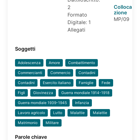
Colloca
2
zione
Formato
MP/09
Digitale: 1
Allegati
Soggetti
Adolescenza
Amore
Combattimento
Commercianti
Commercio
Contadini
Contadini
Esercito italiano
Famiglie
Fede
Figli
Giovinezza
Guerra mondiale 1914-1918
Guerra mondiale 1939-1945
Infanzia
Lavoro agricolo
Lutto
Malattie
Malattie
Matrimonio
Militare
Parole chiave