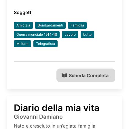
Soggetti
Amicizia
Bombardamenti
Famiglia
Guerra mondiale 1914-18
Lavoro
Lutto
Militare
Telegrafista
Scheda Completa
Diario della mia vita
Giovanni Damiano
Nato e cresciuto in un'agiata famiglia