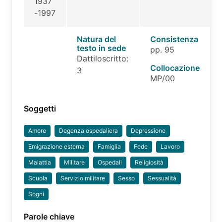
1937
-1997
Natura del
Consistenza
testo in sede
pp. 95
Dattiloscritto:
Collocazione
3
MP/00
Soggetti
Amore
Degenza ospedaliera
Depressione
Emigrazione esterna
Famiglia
Fede
Lavoro
Malattia
Militare
Ospedali
Religiosità
Scuola
Servizio militare
Sesso
Sessualità
Sogni
Parole chiave