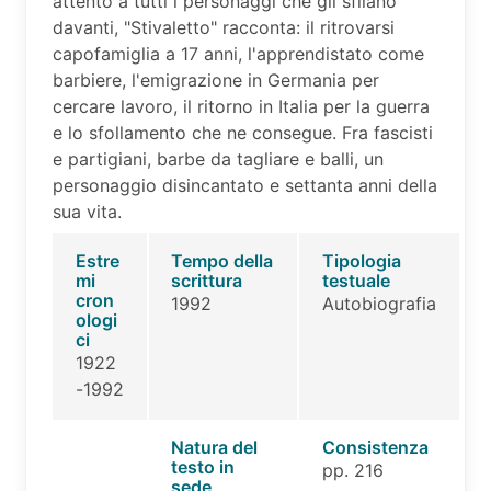
attento a tutti i personaggi che gli sfilano
davanti, "Stivaletto" racconta: il ritrovarsi
capofamiglia a 17 anni, l'apprendistato come
barbiere, l'emigrazione in Germania per
cercare lavoro, il ritorno in Italia per la guerra
e lo sfollamento che ne consegue. Fra fascisti
e partigiani, barbe da tagliare e balli, un
personaggio disincantato e settanta anni della
sua vita.
Estre
Tempo della
Tipologia
mi
scrittura
testuale
cron
1992
Autobiografia
ologi
ci
1922
-1992
Natura del
Consistenza
testo in
pp. 216
sede