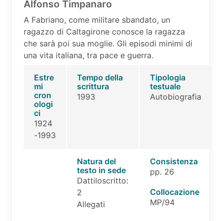
Alfonso Timpanaro
A Fabriano, come militare sbandato, un
ragazzo di Caltagirone conosce la ragazza
che sarà poi sua moglie. Gli episodi minimi di
una vita italiana, tra pace e guerra.
Estre
Tempo della
Tipologia
mi
scrittura
testuale
cron
1993
Autobiografia
ologi
ci
1924
-1993
Natura del
Consistenza
testo in sede
pp. 26
Dattiloscritto:
Collocazione
2
MP/94
Allegati