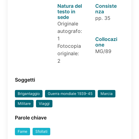
Natura del
Consiste
testo in
nza
sede
pp. 35
Originale
autografo:
1
Collocazi
one
Fotocopia
MG/89
originale:
2
Soggetti
Brigantaggio
Guerra mondiale 1939-45
Marcia
Militare
Viaggi
Parole chiave
Fame
Sfollati