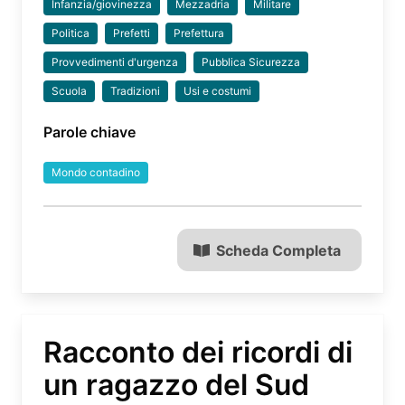
Infanzia/giovinezza
Mezzadria
Militare
Politica
Prefetti
Prefettura
Provvedimenti d'urgenza
Pubblica Sicurezza
Scuola
Tradizioni
Usi e costumi
Parole chiave
Mondo contadino
Scheda Completa
Racconto dei ricordi di
un ragazzo del Sud