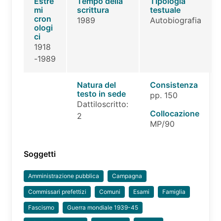
Estre
Tempo della
Tipologia
mi
scrittura
testuale
cron
1989
Autobiografia
ologi
ci
1918
-1989
Natura del
Consistenza
testo in sede
pp. 150
Dattiloscritto:
Collocazione
2
MP/90
Soggetti
Amministrazione pubblica
Campagna
Commissari prefettizi
Comuni
Esami
Famiglia
Fascismo
Guerra mondiale 1939-45