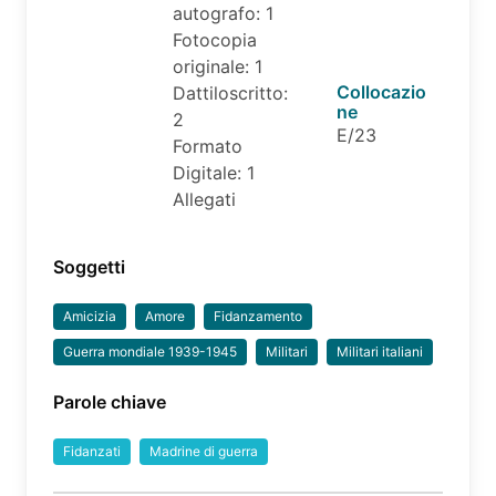
autografo: 1
Fotocopia
originale: 1
Collocazio
Dattiloscritto:
ne
2
E/23
Formato
Digitale: 1
Allegati
Soggetti
Amicizia
Amore
Fidanzamento
Guerra mondiale 1939-1945
Militari
Militari italiani
Parole chiave
Fidanzati
Madrine di guerra