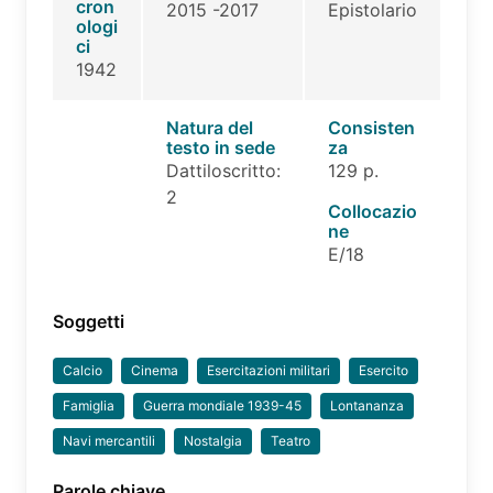
cron
2015 -2017
Epistolario
ologi
ci
1942
Natura del
Consisten
testo in sede
za
Dattiloscritto:
129 p.
2
Collocazio
ne
E/18
Soggetti
Calcio
Cinema
Esercitazioni militari
Esercito
Famiglia
Guerra mondiale 1939-45
Lontananza
Navi mercantili
Nostalgia
Teatro
Parole chiave