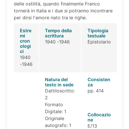
delle ostilità, quando finalmente Franco
tornerà in Italia e i due si potranno incontrare
per dirsi l'amore nato tra le righe.
Estre
Tempo della
Tipologia
mi
scrittura
testuale
cron
1940 -1946
Epistolario
ologi
ci
1940
-1946
Natura del
Consisten
testo in sede
za
Dattiloscritto:
pp. 414
2
Formato
Digitale: 1
Collocazio
Originale
ne
autografo: 1
E/13