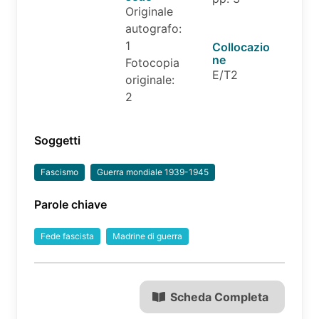
Originale
autografo:
1
Collocazio
ne
Fotocopia
E/T2
originale:
2
Soggetti
Fascismo
Guerra mondiale 1939-1945
Parole chiave
Fede fascista
Madrine di guerra
Scheda Completa