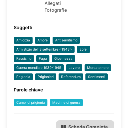
Allegati
Fotografie
Soggetti
Amicizia
Amore
Antisemitismo
Armistizio dell'8 settembre <1943>
Ebrei
Fascismo
Fuga
Giovinezza
Guerra mondiale 1939-1945
Lavoro
Mercato nero
Prigionia
Prigionieri
Referendum
Sentimenti
Parole chiave
Campi di prigionia
Madrine di guerra
Scheda Completa