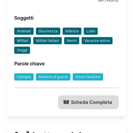
Soggetti
Antenati
Giovinezza
Infanzia
Lutto
Militari
Militari italiani
Nonni
Vacanze estive
Viaggi
Parole chiave
Famiglia
Madrine di guerra
Storia familiare
Scheda Completa