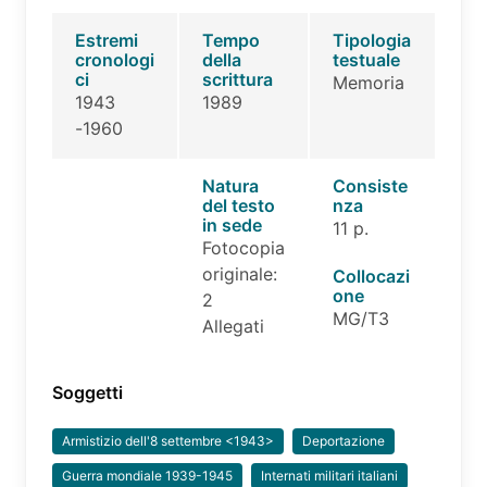
Estremi
Tempo
Tipologia
cronologi
della
testuale
ci
scrittura
Memoria
1943
1989
-1960
Natura
Consiste
del testo
nza
in sede
11 p.
Fotocopia
originale:
Collocazi
one
2
MG/T3
Allegati
Soggetti
Armistizio dell'8 settembre <1943>
Deportazione
Guerra mondiale 1939-1945
Internati militari italiani