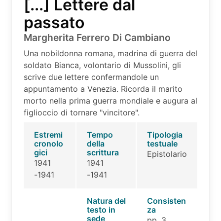
[...] Lettere dal
passato
Margherita Ferrero Di Cambiano
Una nobildonna romana, madrina di guerra del
soldato Bianca, volontario di Mussolini, gli
scrive due lettere confermandole un
appuntamento a Venezia. Ricorda il marito
morto nella prima guerra mondiale e augura al
figlioccio di tornare "vincitore".
Estremi
Tempo
Tipologia
cronolo
della
testuale
gici
scrittura
Epistolario
1941
1941
-1941
-1941
Natura del
Consisten
testo in
za
sede
pp. 3