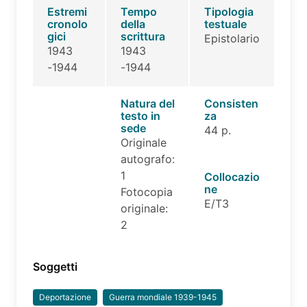
Estremi
Tempo
Tipologia
cronolo
della
testuale
gici
scrittura
Epistolario
1943
1943
-1944
-1944
Natura del
Consisten
testo in
za
sede
44 p.
Originale
autografo:
1
Collocazio
ne
Fotocopia
E/T3
originale:
2
Soggetti
Deportazione
Guerra mondiale 1939-1945