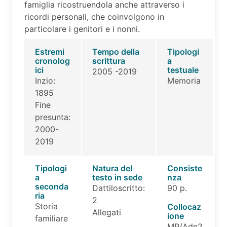
famiglia ricostruendola anche attraverso i
ricordi personali, che coinvolgono in
particolare i genitori e i nonni.
Estremi
Tempo della
Tipologi
cronolog
scrittura
a
ici
testuale
2005 -2019
Inzio:
Memoria
1895
Fine
presunta:
2000-
2019
Tipologi
Natura del
Consiste
a
testo in sede
nza
seconda
Dattiloscritto:
90 p.
ria
2
Storia
Collocaz
Allegati
ione
familiare
MP/Adn2