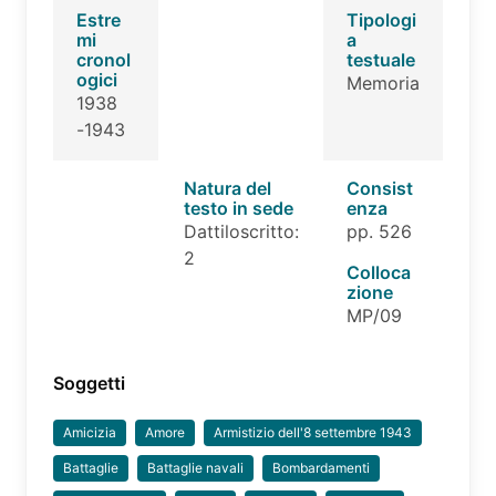
Estre
Tipologi
mi
a
cronol
testuale
ogici
Memoria
1938
-1943
Natura del
Consist
testo in sede
enza
Dattiloscritto:
pp. 526
2
Colloca
zione
MP/09
Soggetti
Amicizia
Amore
Armistizio dell'8 settembre 1943
Battaglie
Battaglie navali
Bombardamenti