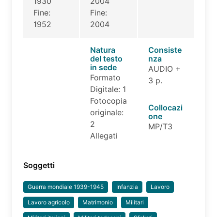
1930
2004
Fine:
Fine:
1952
2004
Natura
Consiste
del testo
nza
in sede
AUDIO +
Formato
3 p.
Digitale: 1
Fotocopia
Collocazi
originale:
one
2
MP/T3
Allegati
Soggetti
Guerra mondiale 1939-1945
Infanzia
Lavoro
Lavoro agricolo
Matrimonio
Militari