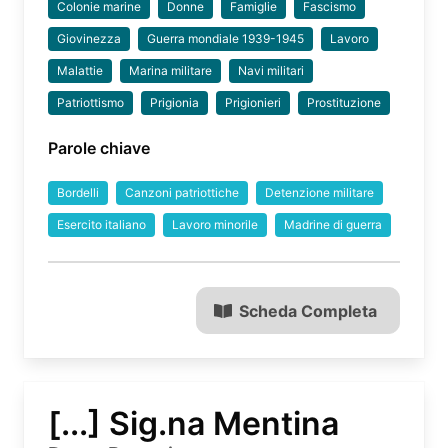
Colonie marine
Donne
Famiglie
Fascismo
Giovinezza
Guerra mondiale 1939-1945
Lavoro
Malattie
Marina militare
Navi militari
Patriottismo
Prigionia
Prigionieri
Prostituzione
Parole chiave
Bordelli
Canzoni patriottiche
Detenzione militare
Esercito italiano
Lavoro minorile
Madrine di guerra
Scheda Completa
[...] Sig.na Mentina