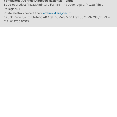
Fondazione Archivio Diaristico Nazionale - onlus
Sede operativa: Piazza Amintore Fanfani, 14 / sede legale: Piazza Plinio
Pellegrini, 1
Posta elettronica certificata
archiviodiari@pec.it
52036 Pieve Santo Stefano AR / tel. 0575797730.1 fax 0575 797799 / P.IVA e
C.F. 01375620513