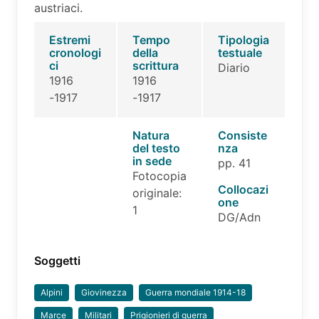
austriaci.
Estremi
Tempo
Tipologia
cronologi
della
testuale
ci
scrittura
Diario
1916
1916
-1917
-1917
Natura
Consiste
del testo
nza
in sede
pp. 41
Fotocopia
Collocazi
originale:
one
1
DG/Adn
Soggetti
Alpini
Giovinezza
Guerra mondiale 1914-18
Marce
Militari
Prigionieri di guerra