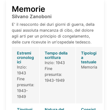
Memorie
Silvano Zanoboni
E' il resoconto dei duri giorni di guerra, della
quasi assoluta mancanza di cibo, del dolore
agli arti per un principio di congelamento,
delle cure ricevute in un'ospedale tedesco.
Estremi
Tempo della
Tipologi
cronolog
scrittura
a
ici
testuale
Inzio: 1943
Inzio:
Memoria
Fine
1943
presunta:
Fine
1943-1949
presunta:
1943-
1949
Tipologi
Natura del
Consist