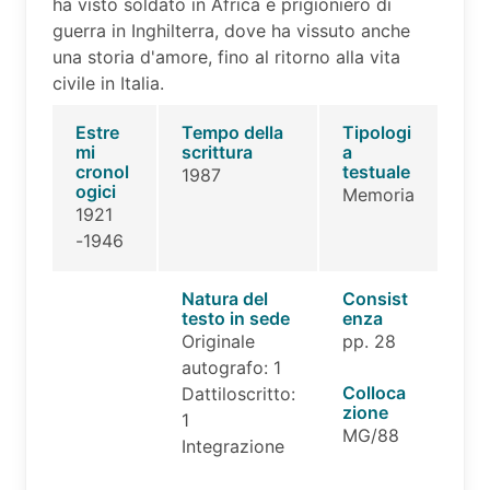
ha visto soldato in Africa e prigioniero di
guerra in Inghilterra, dove ha vissuto anche
una storia d'amore, fino al ritorno alla vita
civile in Italia.
Estre
Tempo della
Tipologi
mi
scrittura
a
cronol
testuale
1987
ogici
Memoria
1921
-1946
Natura del
Consist
testo in sede
enza
Originale
pp. 28
autografo: 1
Colloca
Dattiloscritto:
zione
1
MG/88
Integrazione