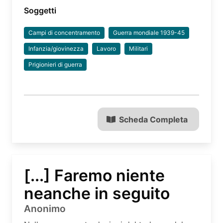
Soggetti
Campi di concentramento
Guerra mondiale 1939-45
Infanzia/giovinezza
Lavoro
Militari
Prigionieri di guerra
Scheda Completa
[...] Faremo niente
neanche in seguito
Anonimo