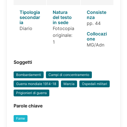
Tipologia
Natura
Consiste
secondar
del testo
nza
ia
in sede
pp. 44
Diario
Fotocopia
Collocazi
originale:
one
1
MG/Adn
Soggetti
Bombardamenti
Campi di concentramento
Guerra mondiale 1914-18
Marcia
Ospedali militari
Prigionieri di guerra
Parole chiave
Fame