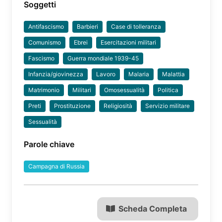
Soggetti
Antifascismo
Barbieri
Case di tolleranza
Comunismo
Ebrei
Esercitazioni militari
Fascismo
Guerra mondiale 1939-45
Infanzia/giovinezza
Lavoro
Malaria
Malattia
Matrimonio
Militari
Omosessualità
Politica
Preti
Prostituzione
Religiosità
Servizio militare
Sessualità
Parole chiave
Campagna di Russia
Scheda Completa