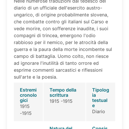
Nelle numerose traduzioni dal tedesco del
diario di un ufficiale dell'esercito austro-
ungarico, di origine probabilmente slovena,
che combatte contro gli italiani sul Carso e
vede morire, con sofferenze inaudite, i suoi
compagni di trincea, emergono l'odio
rabbioso per il nemico, per le atrocità della
guerra e la paura della morte incombente sul
campo di battaglia. Uomo colto, non riesce
ad ignorare l'inutilità di tanto orrore ed
esprime commenti sarcastici e riflessioni
sull'arte e la poesia.
Estremi
Tempo della
Tipolog
cronolo
scrittura
ia
gici
testual
1915 -1915
e
1915
Diario
-1915
Natura del
Consis