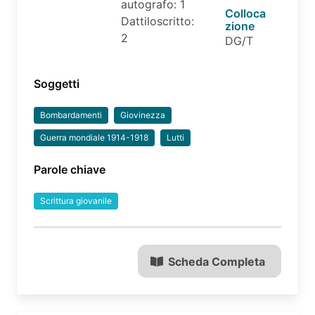
autografo: 1
Colloca
Dattiloscritto:
zione
2
DG/T
Soggetti
Bombardamenti
Giovinezza
Guerra mondiale 1914-1918
Lutti
Parole chiave
Scrittura giovanile
Scheda Completa