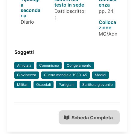
a
testo in sede
enza
seconda
Dattiloscritto:
pp. 24
ria
1
Diario
Colloca
zione
MG/Adn
Soggetti
Amicizia
Comunismo
Congelamento
Giovinezza
Guerra mondiale 1939-45
Medici
Militari
Ospedali
Partigiani
Scrittura giovanile
Scheda Completa