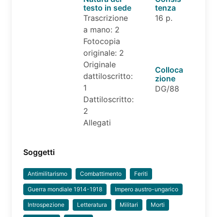
testo in sede
tenza
Trascrizione
16 p.
a mano: 2
Fotocopia
originale: 2
Originale
Colloca
dattiloscritto:
zione
1
DG/88
Dattiloscritto:
2
Allegati
Soggetti
Antimilitarismo
Combattimento
Feriti
Guerra mondiale 1914-1918
Impero austro-ungarico
Introspezione
Letteratura
Militari
Morti