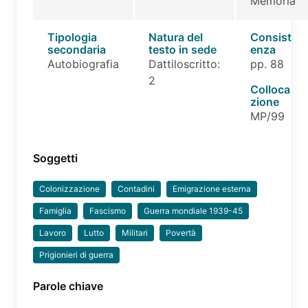
Memoria
Tipologia
Natura del
Consist
secondaria
testo in sede
enza
Autobiografia
Dattiloscritto:
pp. 88
2
Colloca
zione
MP/99
Soggetti
Colonizzazione
Contadini
Emigrazione esterna
Famiglia
Fascismo
Guerra mondiale 1939-45
Lavoro
Lutto
Militari
Povertà
Prigionieri di guerra
Parole chiave