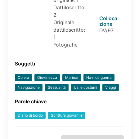
originale: 1
Dattiloscritto:
2
Colloca
Originale
zione
dattiloscritto:
DV/97
1
Fotografie
Soggetti
Colera
Giovinezza
Marinai
Navi da guerra
Navigazione
Sessualità
Usi e costumi
Viaggi
Parole chiave
Diario di bordo
Scrittura giovanile