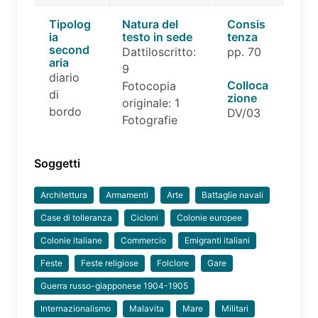
Tipolog
Natura del
Consis
ia
testo in sede
tenza
second
Dattiloscritto:
pp. 70
aria
9
diario
Colloca
Fotocopia
di
zione
originale: 1
bordo
DV/03
Fotografie
Soggetti
Architettura
Armamenti
Arte
Battaglie navali
Case di tolleranza
Cicloni
Colonie europee
Colonie italiane
Commercio
Emigranti italiani
Feste
Feste religiose
Folclore
Gare
Guerra russo-giapponese 1904-1905
Internazionalismo
Malavita
Mare
Militari