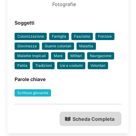
Fotografie
Soggetti
Colonizzazione
Famiglia
Fascismo
Folclore
Giovinezza
Guerre coloniali
Malattia
Malattie tropicali
Mare
Militari
Navigazione
Patria
Tradizioni
Usi e costumi
Volontari
Parole chiave
Scrittura giovanile
Scheda Completa