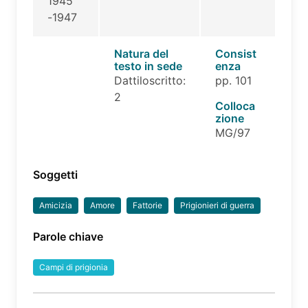
1945
-1947
Natura del
Consist
testo in sede
enza
Dattiloscritto:
pp. 101
2
Colloca
zione
MG/97
Soggetti
Amicizia
Amore
Fattorie
Prigionieri di guerra
Parole chiave
Campi di prigionia