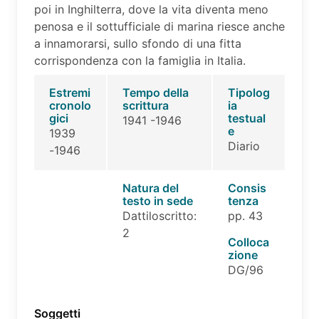
poi in Inghilterra, dove la vita diventa meno
penosa e il sottufficiale di marina riesce anche
a innamorarsi, sullo sfondo di una fitta
corrispondenza con la famiglia in Italia.
Estremi
Tempo della
Tipolog
cronolo
scrittura
ia
gici
testual
1941 -1946
e
1939
Diario
-1946
Natura del
Consis
testo in sede
tenza
Dattiloscritto:
pp. 43
2
Colloca
zione
DG/96
Soggetti