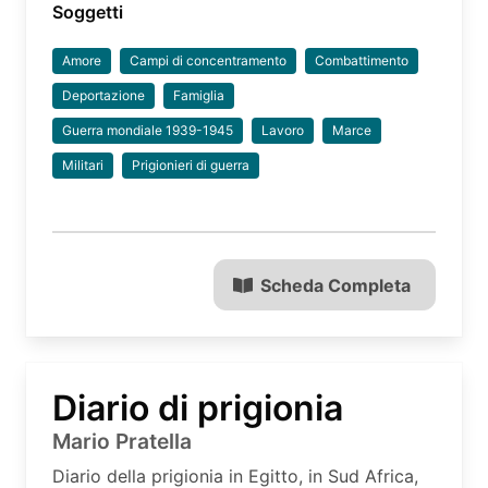
Soggetti
Amore
Campi di concentramento
Combattimento
Deportazione
Famiglia
Guerra mondiale 1939-1945
Lavoro
Marce
Militari
Prigionieri di guerra
Scheda Completa
Diario di prigionia
Mario Pratella
Diario della prigionia in Egitto, in Sud Africa,