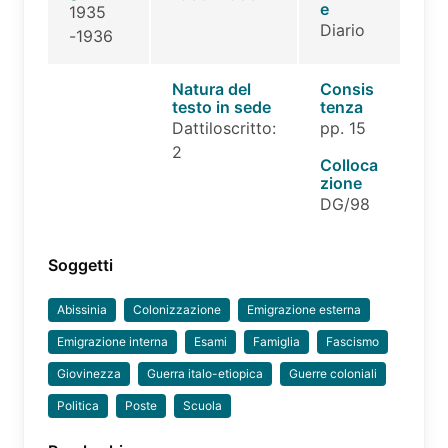
e
1935
Diario
-1936
Natura del
Consis
testo in sede
tenza
Dattiloscritto:
pp. 15
2
Colloca
zione
DG/98
Soggetti
Abissinia
Colonizzazione
Emigrazione esterna
Emigrazione interna
Esami
Famiglia
Fascismo
Giovinezza
Guerra italo-etiopica
Guerre coloniali
Politica
Poste
Scuola