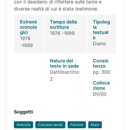
con il desiderio di riflettere sulle tante e
diverse realtà di cui è stata testimone.
Estremi
Tempo della
Tipolog
cronolo
scrittura
ia
gici
testual
1976 -1999
e
1976
Diario
-1999
Natura del
Consis
testo in sede
tenza
Dattiloscritto:
pp. 300
2
Colloca
zione
DV/00
Soggetti
Amicizia
Crociere navali
Folclore
Mare