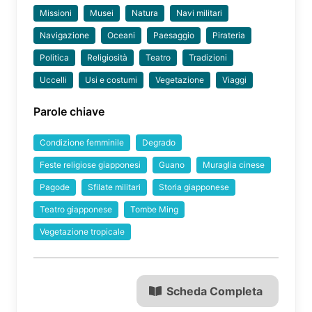
Missioni
Musei
Natura
Navi militari
Navigazione
Oceani
Paesaggio
Pirateria
Politica
Religiosità
Teatro
Tradizioni
Uccelli
Usi e costumi
Vegetazione
Viaggi
Parole chiave
Condizione femminile
Degrado
Feste religiose giapponesi
Guano
Muraglia cinese
Pagode
Sfilate militari
Storia giapponese
Teatro giapponese
Tombe Ming
Vegetazione tropicale
Scheda Completa