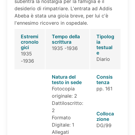
subentra la nostalgia per la famiglia e il
desiderio di rimpatriare. L'entrata ad Addis
Abeba è stata una gioia breve, per lui c'è
l'ennesimo ricovero in ospedale.
Estremi
Tempo della
Tipolog
cronolo
scrittura
ia
gici
testual
1935 -1936
e
1935
Diario
-1936
Natura del
Consis
testo in sede
tenza
Fotocopia
pp. 161
originale: 2
Dattiloscritto:
2
Colloca
Formato
zione
Digitale: 1
DG/99
Allegati