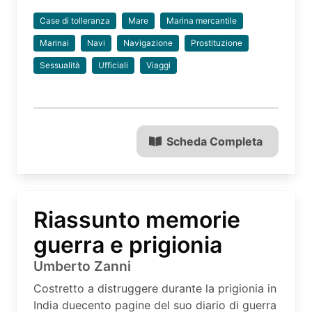
Case di tolleranza
Mare
Marina mercantile
Marinai
Navi
Navigazione
Prostituzione
Sessualità
Ufficiali
Viaggi
Scheda Completa
Riassunto memorie
guerra e prigionia
Umberto Zanni
Costretto a distruggere durante la prigionia in
India duecento pagine del suo diario di guerra