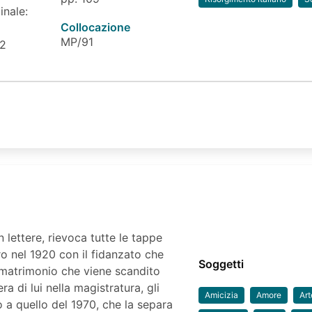
inale:
Collocazione
MP/91
 2
 lettere, rievoca tutte le tappe
ro nel 1920 con il fidanzato che
Soggetti
l matrimonio che viene scandito
iera di lui nella magistratura, gli
Amicizia
Amore
Art
no a quello del 1970, che la separa