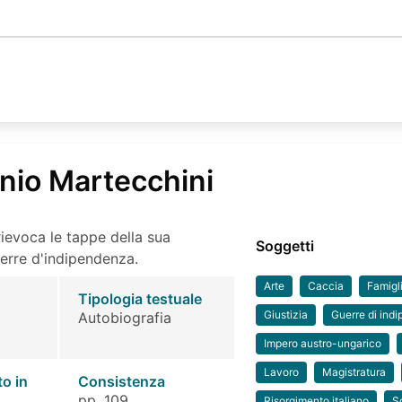
onio Martecchini
ievoca le tappe della sua
Soggetti
uerre d'indipendenza.
Arte
Caccia
Famigl
Tipologia testuale
Giustizia
Guerre di ind
Autobiografia
Impero austro-ungarico
Lavoro
Magistratura
to in
Consistenza
pp. 109
Risorgimento italiano
S