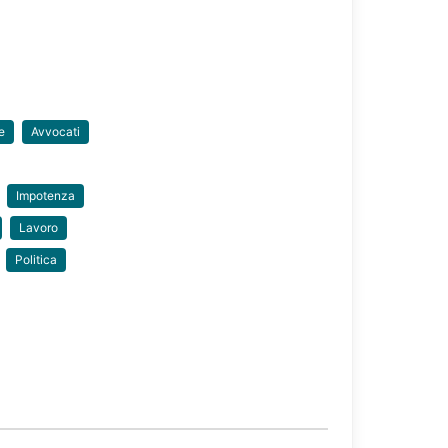
e
Avvocati
Impotenza
Lavoro
Politica