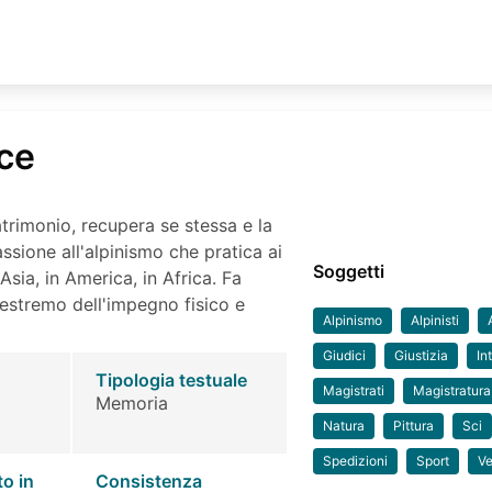
ce
trimonio, recupera se stessa e la
ssione all'alpinismo che pratica ai
Soggetti
 Asia, in America, in Africa. Fa
l'estremo dell'impegno fisico e
Alpinismo
Alpinisti
Giudici
Giustizia
In
Tipologia testuale
Magistrati
Magistratura
Memoria
Natura
Pittura
Sci
Spedizioni
Sport
Ve
to in
Consistenza