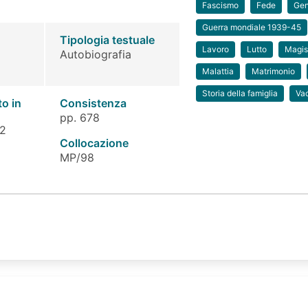
Fascismo
Fede
Gen
Guerra mondiale 1939-45
Tipologia testuale
Lavoro
Lutto
Magist
Autobiografia
Malattia
Matrimonio
Storia della famiglia
Va
to in
Consistenza
pp. 678
 2
Collocazione
MP/98