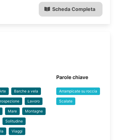
Scheda Completa
Parole chiave
Arte
Barche a vela
Arrampicate su roccia
trospezione
Lavoro
Scalate
Mare
Montagne
Solitudine
la
Viaggi