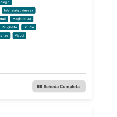
alogia
Infanzia/giovinezza
rati
Magistratura
Religiosità
Scuola
canze
Viaggi
Scheda Completa