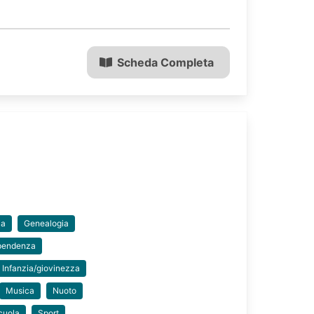
Scheda Completa
ia
Genealogia
ipendenza
Infanzia/giovinezza
Musica
Nuoto
cuola
Sport