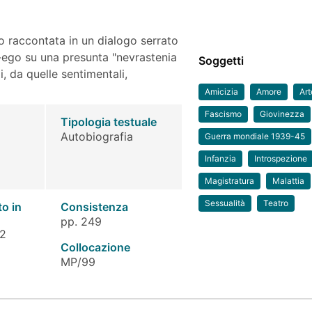
o raccontata in un dialogo serrato
r-ego su una presunta "nevrastenia
Soggetti
i, da quelle sentimentali,
Amicizia
Amore
Art
Fascismo
Giovinezza
Tipologia testuale
Autobiografia
Guerra mondiale 1939-45
Infanzia
Introspezione
Magistratura
Malattia
Sessualità
Teatro
to in
Consistenza
pp. 249
 2
Collocazione
MP/99