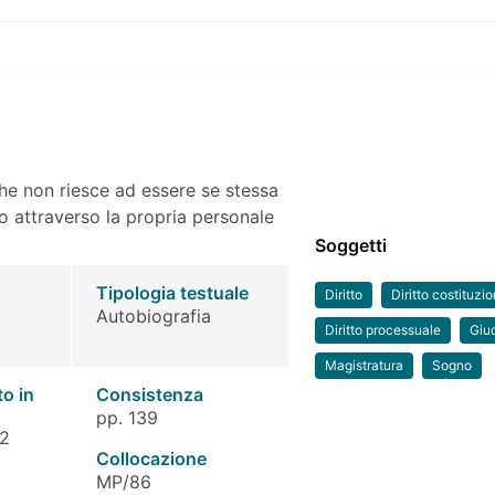
a che non riesce ad essere se stessa
so attraverso la propria personale
Soggetti
Tipologia testuale
Diritto
Diritto costituzi
Autobiografia
Diritto processuale
Giud
Magistratura
Sogno
to in
Consistenza
pp. 139
 2
Collocazione
MP/86