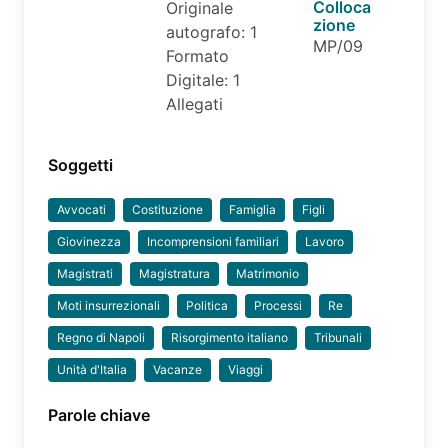
Colloca
Originale
zione
autografo: 1
MP/09
Formato
Digitale: 1
Allegati
Soggetti
Avvocati
Costituzione
Famiglia
Figli
Giovinezza
Incomprensioni familiari
Lavoro
Magistrati
Magistratura
Matrimonio
Moti insurrezionali
Politica
Processi
Re
Regno di Napoli
Risorgimento italiano
Tribunali
Unità d'Italia
Vacanze
Viaggi
Parole chiave