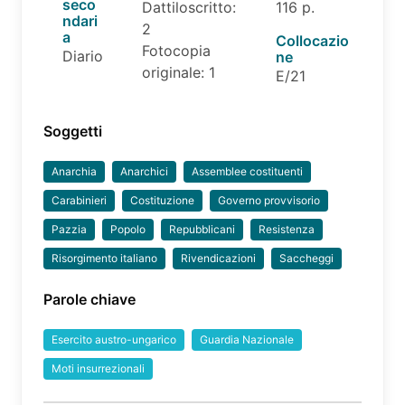
seco
Dattiloscritto:
116 p.
ndari
2
a
Collocazio
Fotocopia
Diario
ne
originale: 1
E/21
Soggetti
Anarchia
Anarchici
Assemblee costituenti
Carabinieri
Costituzione
Governo provvisorio
Pazzia
Popolo
Repubblicani
Resistenza
Risorgimento italiano
Rivendicazioni
Saccheggi
Parole chiave
Esercito austro-ungarico
Guardia Nazionale
Moti insurrezionali