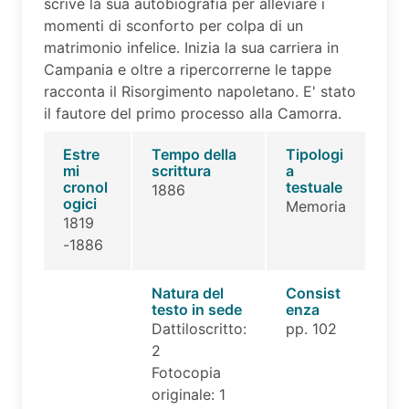
scrive la sua autobiografia per alleviare i
momenti di sconforto per colpa di un
matrimonio infelice. Inizia la sua carriera in
Campania e oltre a ripercorrerne le tappe
racconta il Risorgimento napoletano. E' stato
il fautore del primo processo alla Camorra.
Estre
Tempo della
Tipologi
mi
scrittura
a
cronol
testuale
1886
ogici
Memoria
1819
-1886
Natura del
Consist
testo in sede
enza
Dattiloscritto:
pp. 102
2
Fotocopia
originale: 1